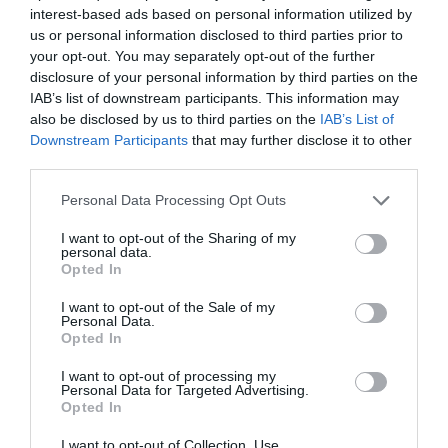
Nokia, Ericsson... Huawei: lo que importan
interest-based ads based on personal information utilized by
son las patentes
us or personal information disclosed to third parties prior to
Eulogio López
your opt-out. You may separately opt-out of the further
disclosure of your personal information by third parties on the
IAB’s list of downstream participants. This information may
Isabel Pantoja pierde dos pleitos
also be disclosed by us to third parties on the
IAB’s List of
con Hacienda por 700.000
Downstream Participants
that may further disclose it to other
euros... suma y sigue
third parties.
Eulogio López
Personal Data Processing Opt Outs
El IBEX 35 cerró la sesión del
I want to opt-out of the Sharing of my
miércoles en los 20.057 puntos,
personal data.
un nuevo récord
Opted In
Eulogio López
I want to opt-out of the Sale of my
Personal Data.
Argumentos
Opted In
I want to opt-out of processing my
Personal Data for Targeted Advertising.
Opted In
I want to opt-out of Collection, Use,