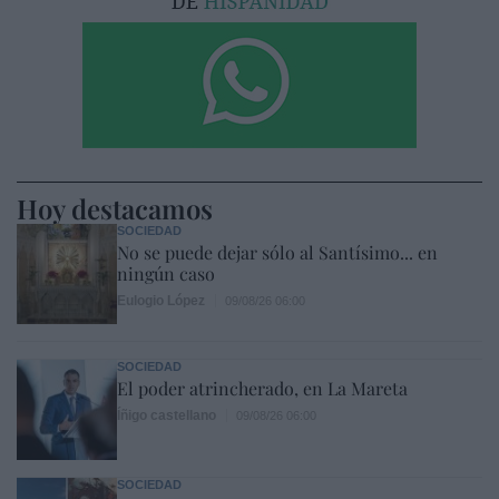
Hoy destacamos
SOCIEDAD
No se puede dejar sólo al Santísimo... en
ningún caso
Eulogio López
09/08/26 06:00
SOCIEDAD
El poder atrincherado, en La Mareta
Íñigo castellano
09/08/26 06:00
SOCIEDAD