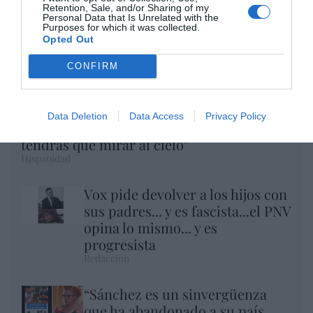
Retention, Sale, and/or Sharing of my
Personal Data that Is Unrelated with the
Purposes for which it was collected.
Opted Out
CONFIRM
Eclipse Sánchez: "No te olvides de las gafas
Data Deletion
Data Access
Privacy Policy
protectoras. Así, el 12 de agosto sólo
tendrás que mirar al cielo"
Hispanidad
Vox pide devolver a los hijos con
sus padres... y es fascista...el PNV
opina lo mismo... y es
progresista
Redacción
“Sánchez es un sinvergüenza
que ha abandonado a su país,