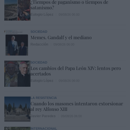
¿Tiempos de paganismo o tiempos de
satanismo?
Eulogio López
09/08/26 06:00
SOCIEDAD
Memes. Gandalf y el mediano
Redacción
09/08/26 06:00
SOCIEDAD
Los cambios del Papa León XIV: lentos pero
acertados
Eulogio López
09/08/26 06:00
LA RESISTENCIA
Cuando los masones intentaron extorsionar
al rey Alfonso XIII
Javier Paredes
09/08/26 06:00
INTERNACIONAL