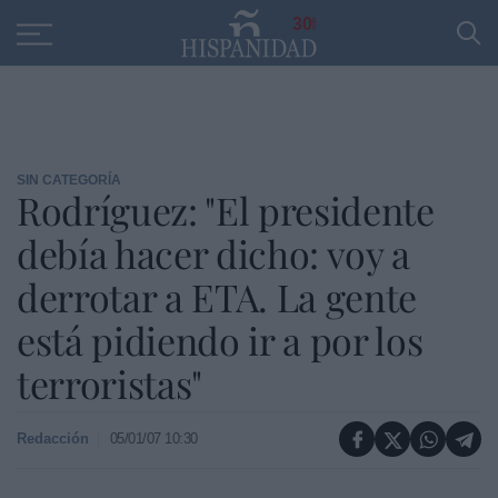
Educación
Entrevistas
PP
SANTANDER
R
30
SIN CATEGORÍA
Rodríguez: "El presidente
debía hacer dicho: voy a
derrotar a ETA. La gente
está pidiendo ir a por los
terroristas"
Redacción
05/01/07 10:30