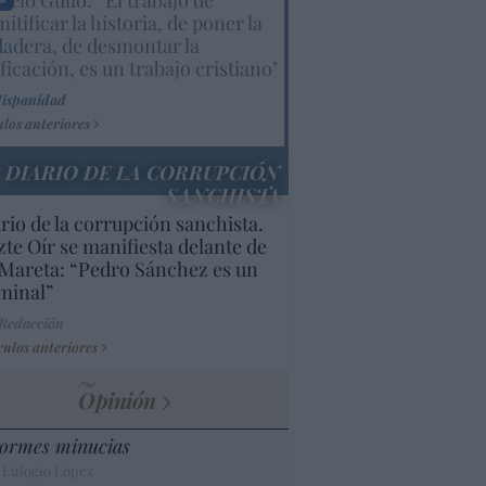
elo Gullo: “El trabajo de
itificar la historia, de poner la
dadera, de desmontar la
ificación, es un trabajo cristiano"
Hispanidad
ulos anteriores
DIARIO DE LA CORRUPCIÓN
SANCHISTA
rio de la corrupción sanchista.
te Oír se manifiesta delante de
Mareta: “Pedro Sánchez es un
minal”
 Redacción
culos anteriores
Opinión
ormes minucias
 Eulogio López