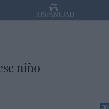
PP
SANTANDER
Religión
ese niño