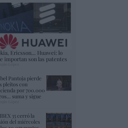
kia, Ericsson... Huawei: lo
e importan son las patentes
ogio López
abel Pantoja pierde
s pleitos con
cienda por 700.000
ros... suma y sigue
ogio López
 IBEX 35 cerró la
sión del miércoles
 los 20.057 puntos,