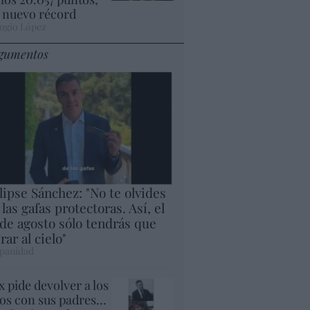
 nuevo récord
ogio López
gumentos
lipse Sánchez: "No te olvides
 las gafas protectoras. Así, el
 de agosto sólo tendrás que
rar al cielo"
panidad
x pide devolver a los
jos con sus padres...