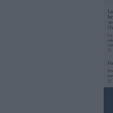
La
he
30
(T
La
cat
Co
Fu
Po
por