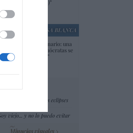
ricanas (y europeas)”
Ana Sánchez Arjona
culos anteriores
LA CASA BLANCA
U. Inquietante escenario: una
cera parte de los demócratas se
ine como “socialista”
Ignacio Aguirre
culos anteriores
tas al director
Dios es el señor de los eclipses
Soy viejo... y no lo puedo evitar
Minucias visuales