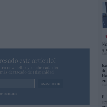
No
qu
Eul
resado este artículo?
Is
tro newsletter y recibe cada dia
do
o más destacado de Hispanidad
Ha
eu
Eul
iones legales
El
se
en