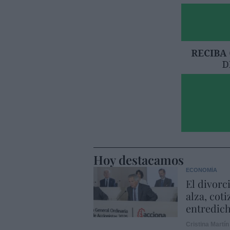
Hoy destacamos
ECONOMÍA
El divorc
alza, coti
entredic
Cristina Martín