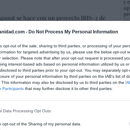
y 
op
pr
spasat se hace con un proyecto IRIS-2 de
Red
lones de euros
anidad.com -
Do Not Process My Personal Information
“S
07/08/26 15:07
si
ab
to opt-out of the sale, sharing to third parties, or processing of your per
ros. Discovery’ asume ya 600 millones en
po
formation for targeted advertising by us, please use the below opt-out s
 su fusión con Paramount
Es
r selection. Please note that after your opt-out request is processed y
Go
eing interest-based ads based on personal information utilized by us or
07/08/26 15:10
co
disclosed to third parties prior to your opt-out. You may separately opt-
Ma
losure of your personal information by third parties on the IAB’s list of
ce
. This information may also be disclosed by us to third parties on the
IA
ost’ británica easyJet pasará a manos del
His
Participants
that may further disclose it to other third parties.
o posible: Apollo... pero no podrá hacerse
trol total
l Data Processing Opt Outs
07/08/26 14:09
“E
pon
L
o opt-out of the Sharing of my personal data.
pr
. Comienza el diálogo entre chavismo y