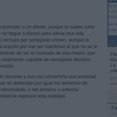
Marc
desm
ver
fals
por 
 proceder a un aborto, porque la madre sufre
Artíc
 no llegue a tiempo para salvar esa vida
i rechazo por semejante crimen, aunque lo
 oración por ese ser indefenso al que no se le
blemente de ser el consuelo de esa madre, que
Dia
Haz
á totalmente culpable de semejante decisión,
La 
resión.
cri
o necesita y eso nos convertiría una sociedad
por
que se defiendan por igual los derechos de
Artí
l minusválido, o del anciano o enfermo
unidad de expresar esta realidad.
En
por