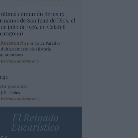
 última comunión de los 15
rmanos de San Juan de Dios, el
 de julio de 1936, en Calafell
arragona)
 Resistencia
por Javier Paredes,
edrático emérito de Historia
ntemporánea
Artículos anteriores
ego
eta pasmado
 J. R. Pablos
Artículos anteriores
El Reinado
Eucarístico