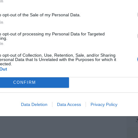
In
ame
 de la oposición, pero los venezolanos
 Corina
por 
o opt-out of the Sale of my Personal Data.
Artí
In
iérrez
07/08/26 11:46
to opt-out of processing my Personal Data for Targeted
ing.
 logro del ministro Puente: los usuarios de
In
EEU
lta velocidad caen un 15,5% hasta junio
ter
o opt-out of Collection, Use, Retention, Sale, and/or Sharing
def
ersonal Data that Is Unrelated with the Purposes for which it
07/08/26 12:37
lected.
por 
Out
Artí
istianófobo en la muy ‘woke’ ciudad de
CONFIRM
k: destrozan una imagen de la Virgen
Car
Data Deletion
Data Access
Privacy Policy
7/08/26 11:46