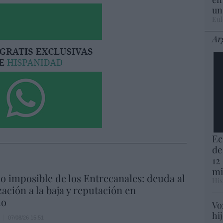
un
Eul
Ar
Ec
de
12
mi
io imposible de los Entrecanales: deuda al
His
zación a la baja y reputación en
ho
Vo
hi
07/08/26 15:51