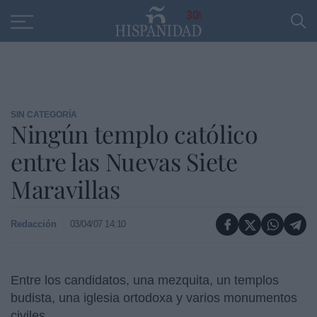
Educación
Entrevistas
PP
SANTANDER
R
30
SIN CATEGORÍA
Ningún templo católico
entre las Nuevas Siete
Maravillas
Redacción
03/04/07 14:10
Entre los candidatos, una mezquita, un templos
budista, una iglesia ortodoxa y varios monumentos
civiles