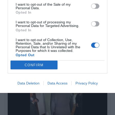
con Hacienda por 700.000
I want to opt-out of the Sale of my
euros... suma y sigue
Personal Data.
Eulogio López
Opted In
I want to opt-out of processing my
El IBEX 35 cerró la sesión del
Personal Data for Targeted Advertising.
miércoles en los 20.057 puntos,
Opted In
un nuevo récord
I want to opt-out of Collection, Use,
Eulogio López
Retention, Sale, and/or Sharing of my
Personal Data that Is Unrelated with the
Purposes for which it was collected.
Argumentos
Opted Out
CONFIRM
Data Deletion
Data Access
Privacy Policy