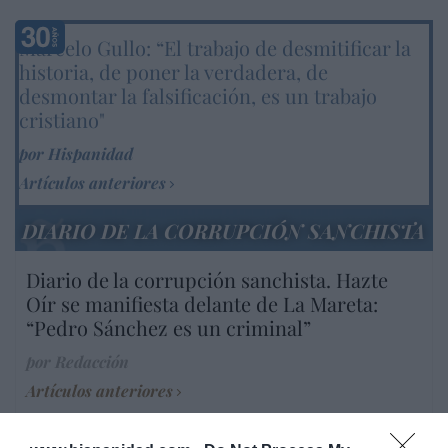
Marcelo Gullo: “El trabajo de desmitificar la
historia, de poner la verdadera, de
desmontar la falsificación, es un trabajo
cristiano"
por Hispanidad
Artículos anteriores
DIARIO DE LA CORRUPCIÓN SANCHISTA
Diario de la corrupción sanchista. Hazte
Oír se manifiesta delante de La Mareta:
“Pedro Sánchez es un criminal”
por Redacción
Artículos anteriores
Opinión