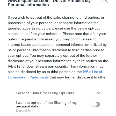
www.hispanidad.com -
Do Not Process My
Personal Information
Enormes minucias
por Eulogio López
If you wish to opt-out of the sale, sharing to third parties, or
processing of your personal or sensitive information for
targeted advertising by us, please use the below opt-out
section to confirm your selection. Please note that after your
opt-out request is processed you may continue seeing
interest-based ads based on personal information utilized by
us or personal information disclosed to third parties prior to
your opt-out. You may separately opt-out of the further
disclosure of your personal information by third parties on the
IAB’s list of downstream participants. This information may
also be disclosed by us to third parties on the
IAB’s List of
Downstream Participants
that may further disclose it to other
third parties.
Nokia, Ericsson... Huawei: lo que importan
son las patentes
Personal Data Processing Opt Outs
Eulogio López
I want to opt-out of the Sharing of my
personal data.
Isabel Pantoja pierde dos pleitos
Opted In