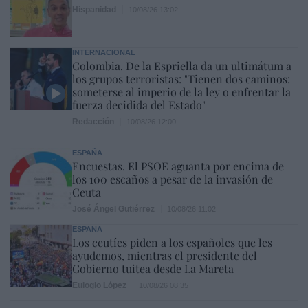
Hispanidad
10/08/26 13:02
INTERNACIONAL
Colombia. De la Espriella da un ultimátum a
los grupos terroristas: "Tienen dos caminos:
someterse al imperio de la ley o enfrentar la
fuerza decidida del Estado"
Redacción
10/08/26 12:00
ESPAÑA
Encuestas. El PSOE aguanta por encima de
los 100 escaños a pesar de la invasión de
Ceuta
José Ángel Gutiérrez
10/08/26 11:02
ESPAÑA
Los ceutíes piden a los españoles que les
ayudemos, mientras el presidente del
Gobierno tuitea desde La Mareta
Eulogio López
10/08/26 08:35