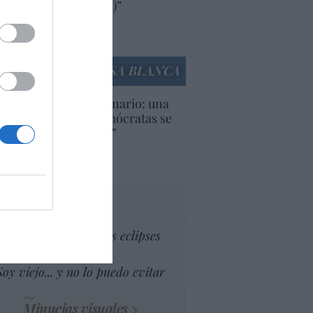
ricanas (y europeas)”
Ana Sánchez Arjona
culos anteriores
LA CASA BLANCA
U. Inquietante escenario: una
cera parte de los demócratas se
ine como “socialista”
Ignacio Aguirre
culos anteriores
tas al director
Dios es el señor de los eclipses
Soy viejo... y no lo puedo evitar
Minucias visuales