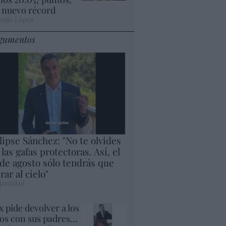
 nuevo récord
ogio López
gumentos
lipse Sánchez: "No te olvides
 las gafas protectoras. Así, el
 de agosto sólo tendrás que
rar al cielo"
panidad
x pide devolver a los
jos con sus padres...