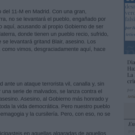
Marc
desm
co del 11-M en Madrid. Con una gran,
ver
fals
rra, no se levantará el pueblo, engañado por
o aquí, acusando al propio Gobierno de ser
por 
aterra, donde tienen un pueblo recio, sufrido,
Artíc
 se levantará gritand Blair, asesino. Los
tc., como vimos, desgraciadamente aquí, hace
Dia
Haz
La 
cri
 ante un ataque terrorista vil, canalla y, sin
por
 una serie de malvados, se lanza contra el
Artí
 asesino. Asesino, al Gobierno más honrado y
oda la vida democrática. Pero nuestro pueblo
a demagogia y la cursilería. Pero, con eso, no se
En
por
icipasteis en aquellas algaradas de aquellos