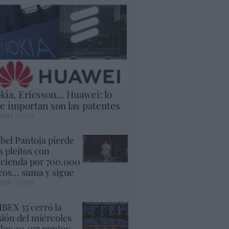
kia, Ericsson... Huawei: lo
e importan son las patentes
ogio López
abel Pantoja pierde
s pleitos con
cienda por 700.000
ros... suma y sigue
ogio López
 IBEX 35 cerró la
sión del miércoles
 los 20.057 puntos,