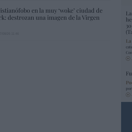
istianófobo en la muy ‘woke’ ciudad de
La
k: destrozan una imagen de la Virgen
he
30
(T
7/08/26 11:46
La
cat
Co
Fu
Po
por