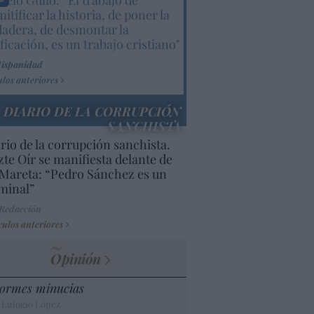
elo Gullo: “El trabajo de
itificar la historia, de poner la
dadera, de desmontar la
ificación, es un trabajo cristiano"
Hispanidad
ulos anteriores
DIARIO DE LA CORRUPCIÓN
SANCHISTA
rio de la corrupción sanchista.
te Oír se manifiesta delante de
Mareta: “Pedro Sánchez es un
minal”
 Redacción
culos anteriores
Opinión
ormes minucias
 Eulogio López