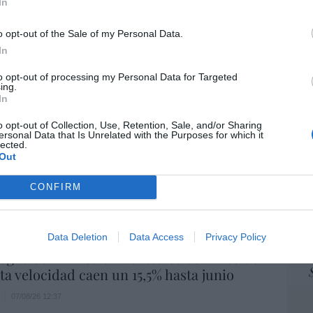
In
ame
07/08/26 15:10
por 
o opt-out of the Sale of my Personal Data.
Artí
In
ost’ británica easyJet pasará a manos del
o posible: Apollo... pero no podrá hacerse
to opt-out of processing my Personal Data for Targeted
ing.
trol total
In
EEU
07/08/26 14:09
ter
o opt-out of Collection, Use, Retention, Sale, and/or Sharing
def
ersonal Data that Is Unrelated with the Purposes for which it
L
lected.
. Comienza el diálogo entre chavismo y
por 
Out
 de la oposición, pero los venezolanos
Artí
 Corina
CONFIRM
Car
iérrez
07/08/26 11:46
Data Deletion
Data Access
Privacy Policy
 logro del ministro Puente: los usuarios de
lta velocidad caen un 15,5% hasta junio
07/08/26 12:37