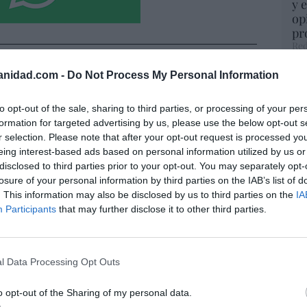
y 
op
pr
Red
anidad.com -
Do Not Process My Personal Information
“S
io imposible de los Entrecanales: deuda al
si
zación a la baja y reputación en
ab
to opt-out of the sale, sharing to third parties, or processing of your per
po
ho
formation for targeted advertising by us, please use the below opt-out s
Es
r selection. Please note that after your opt-out request is processed y
07/08/26 15:51
Go
eing interest-based ads based on personal information utilized by us or
co
disclosed to third parties prior to your opt-out. You may separately opt-
Ma
losure of your personal information by third parties on the IAB’s list of
spasat se hace con un proyecto IRIS-2 de
ce
. This information may also be disclosed by us to third parties on the
IA
His
lones de euros
Participants
that may further disclose it to other third parties.
07/08/26 15:07
l Data Processing Opt Outs
“E
ros. Discovery’ asume ya 600 millones en
pon
 su fusión con Paramount
o opt-out of the Sharing of my personal data.
pr