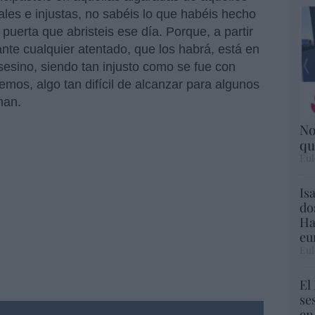
ales e injustas, no sabéis lo que habéis hecho
 puerta que abristeis ese día. Porque, a partir
nte cualquier atentado, que los habrá, está en
sesino, siendo tan injusto como se fue con
mos, algo tan difícil de alcanzar para algunos
nan.
No
qu
Eul
Is
do
Ha
eu
Eul
El
se
en