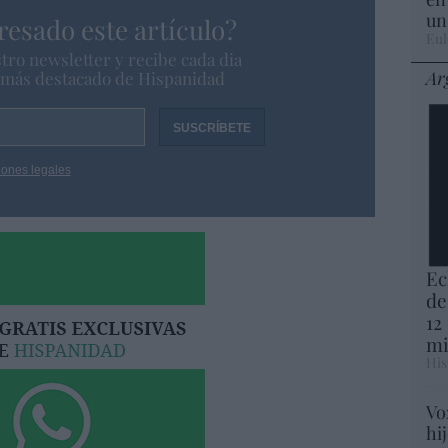
un
resado este artículo?
Eul
tro newsletter y recibe cada dia
Ar
o más destacado de Hispanidad
iones legales
Ec
de
12
mi
His
Vo
hi