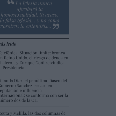
La Iglesia nunca
aprobará la
homosexualidad. Si acaso,
la falsa Iglesia… y no como
vosotros lo entendéis...
ás leído
Telefónica. Situación límite: bronca
en Reino Unido, el riesgo de deuda en
el alero... y Enrique Goñi reivindica
la Presidencia
Yolanda Díaz, el penúltimo fiasco del
Gobierno Sánchez, escaso en
reputación e influencia
internacional: se conforma con ser la
número dos de la OIT
Ceuta y Melilla, las dos columnas de