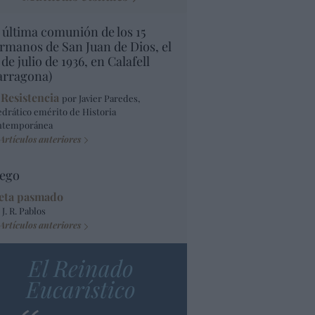
 última comunión de los 15
rmanos de San Juan de Dios, el
 de julio de 1936, en Calafell
arragona)
 Resistencia
por Javier Paredes,
edrático emérito de Historia
ntemporánea
Artículos anteriores
ego
eta pasmado
 J. R. Pablos
Artículos anteriores
El Reinado
Eucarístico