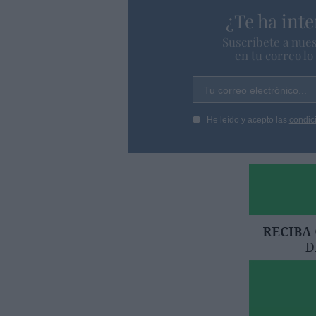
¿Te ha inte
Suscríbete a nues
en tu correo l
Tu correo electrónico...
He leído y acepto las
condic