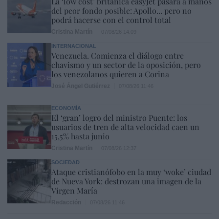
La ‘low cost’ británica easyJet pasará a manos
del peor fondo posible: Apollo... pero no
podrá hacerse con el control total
Cristina Martín
07/08/26 14:09
INTERNACIONAL
Venezuela. Comienza el diálogo entre
chavismo y un sector de la oposición, pero
los venezolanos quieren a Corina
José Ángel Gutiérrez
07/08/26 11:46
ECONOMÍA
El ‘gran’ logro del ministro Puente: los
usuarios de tren de alta velocidad caen un
15,5% hasta junio
Cristina Martín
07/08/26 12:37
SOCIEDAD
Ataque cristianófobo en la muy ‘woke’ ciudad
de Nueva York: destrozan una imagen de la
Virgen María
Redacción
07/08/26 11:46