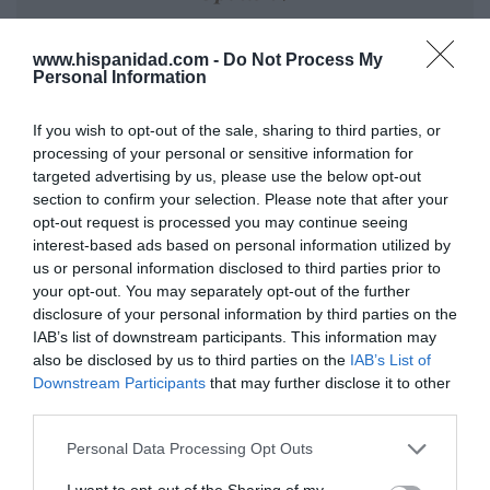
Enormes minucias
www.hispanidad.com -
Do Not Process My
por Eulogio López
Personal Information
If you wish to opt-out of the sale, sharing to third parties, or
processing of your personal or sensitive information for
targeted advertising by us, please use the below opt-out
section to confirm your selection. Please note that after your
opt-out request is processed you may continue seeing
interest-based ads based on personal information utilized by
us or personal information disclosed to third parties prior to
your opt-out. You may separately opt-out of the further
disclosure of your personal information by third parties on the
IAB’s list of downstream participants. This information may
Nokia, Ericsson... Huawei: lo que importan
also be disclosed by us to third parties on the
IAB’s List of
son las patentes
Downstream Participants
that may further disclose it to other
third parties.
Eulogio López
Personal Data Processing Opt Outs
Isabel Pantoja pierde dos pleitos
I want to opt-out of the Sharing of my