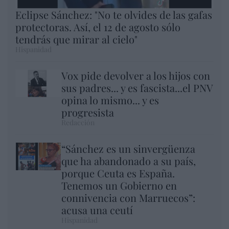
Eclipse Sánchez: "No te olvides de las gafas
protectoras. Así, el 12 de agosto sólo
tendrás que mirar al cielo"
Hispanidad
Vox pide devolver a los hijos con
sus padres... y es fascista...el PNV
opina lo mismo... y es
progresista
Redacción
“Sánchez es un sinvergüenza
que ha abandonado a su país,
porque Ceuta es España.
Tenemos un Gobierno en
connivencia con Marruecos”:
acusa una ceutí
Hispanidad