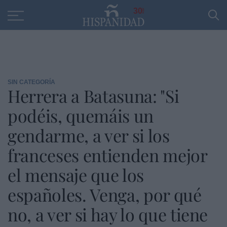
Educación
Entrevistas
PP
SANTANDER
R
30
SIN CATEGORÍA
Herrera a Batasuna: "Si
podéis, quemáis un
gendarme, a ver si los
franceses entienden mejor
el mensaje que los
españoles. Venga, por qué
no, a ver si hay lo que tiene