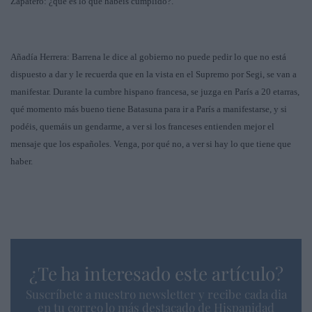
Zapatero: ¿qué es lo que habéis cumplido?.
Añadía Herrera: Barrena le dice al gobierno no puede pedir lo que no está
dispuesto a dar y le recuerda que en la vista en el Supremo por Segi, se van a
manifestar. Durante la cumbre hispano francesa, se juzga en París a 20 etarras,
qué momento más bueno tiene Batasuna para ir a París a manifestarse, y si
podéis, quemáis un gendarme, a ver si los franceses entienden mejor el
mensaje que los españoles. Venga, por qué no, a ver si hay lo que tiene que
haber.
¿Te ha interesado este artículo?
Suscríbete a nuestro newsletter y recibe cada dia
en tu correo lo más destacado de Hispanidad