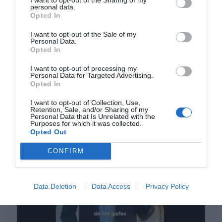
con Hacienda por 700.000
personal data.
euros... suma y sigue
Opted In
Eulogio López
I want to opt-out of the Sale of my
Personal Data.
El IBEX 35 cerró la sesión del
Opted In
miércoles en los 20.057 puntos,
I want to opt-out of processing my
un nuevo récord
Personal Data for Targeted Advertising.
Eulogio López
Opted In
Argumentos
I want to opt-out of Collection, Use,
Retention, Sale, and/or Sharing of my
Personal Data that Is Unrelated with the
Purposes for which it was collected.
Opted Out
CONFIRM
Data Deletion
Data Access
Privacy Policy