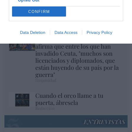
Opted Out
CONFIRM
El regalo de 'Mojamé'
Hispanidad
Data Deletion
Data Access
Privacy Policy
Telepedro en acción: RTVE
afirma que entre los que han
invadido Ceuta, "muchos son
licenciados y diplomados, que
están huyendo de su país por la
guerra"
Hispanidad
Cuando el orco llame a tu
puerta, ábresela
Redacción
ENTREVISTAS