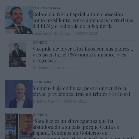
INTERNACIONAL
Colombia. De la Espriella toma posesión
como presidente, entre amenazas terroristas
del ELN y el sabotaje de la Izquierda
José Ángel Gutiérrez
06/08/26 12:35
OPINIÓN
Vox pide devolver a los hijos con sus padres...
y es fascista...el PNV opina lo mismo... y es
progresista
Redacción
06/08/26 17:03
ECONOMÍA
Siemens baja en bolsa, pese a que vuelve a
elevar previsiones, tras un trimestre récord
Cristina Martín
06/08/26 15:12
OPINIÓN
“Sánchez es un sinvergüenza que ha
abandonado a su país, porque Ceuta es
España. Tenemos un Gobierno en
connivencia con Marruecos”: acusa una ceutí