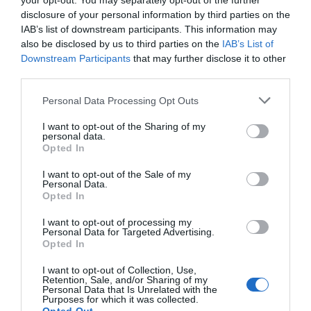
your opt-out. You may separately opt-out of the further
Eulogio López
disclosure of your personal information by third parties on the
IAB’s list of downstream participants. This information may
Ceuta. Nuestra Señora de África:
also be disclosed by us to third parties on the
IAB’s List of
convertir al musulmán
Downstream Participants
that may further disclose it to other
Eulogio López
third parties.
Personal Data Processing Opt Outs
No perdamos el norte: la
emigración es mala
I want to opt-out of the Sharing of my
Eulogio López
personal data.
Opted In
Argumentos
I want to opt-out of the Sale of my
Personal Data.
Opted In
I want to opt-out of processing my
Personal Data for Targeted Advertising.
Opted In
I want to opt-out of Collection, Use,
Retention, Sale, and/or Sharing of my
Personal Data that Is Unrelated with the
Purposes for which it was collected.