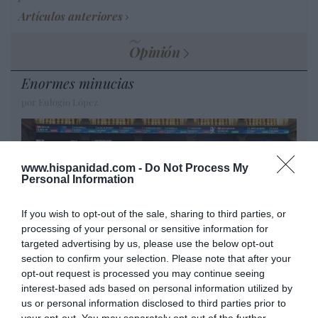
Artículos anteriores
Opinión
Enormes minucias
por Eulogio López
www.hispanidad.com -
Do Not Process My
Personal Information
If you wish to opt-out of the sale, sharing to third parties, or
processing of your personal or sensitive information for
targeted advertising by us, please use the below opt-out
section to confirm your selection. Please note that after your
opt-out request is processed you may continue seeing
El IBEX 35 cerró la sesión del miércoles en
interest-based ads based on personal information utilized by
us or personal information disclosed to third parties prior to
los 20.057 puntos, un nuevo récord