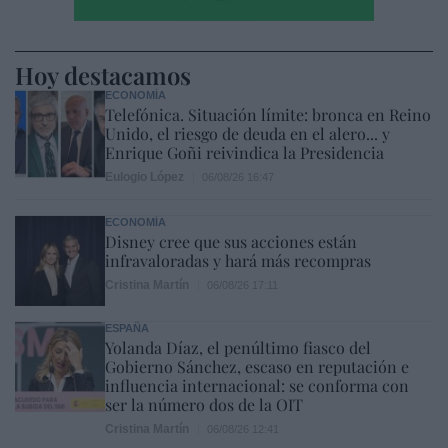
Hoy destacamos
ECONOMÍA
Telefónica. Situación límite: bronca en Reino
Unido, el riesgo de deuda en el alero... y
Enrique Goñi reivindica la Presidencia
Eulogio López
06/08/26 16:47
ECONOMÍA
Disney cree que sus acciones están
infravaloradas y hará más recompras
Cristina Martín
06/08/26 17:11
ESPAÑA
Yolanda Díaz, el penúltimo fiasco del
Gobierno Sánchez, escaso en reputación e
influencia internacional: se conforma con
ser la número dos de la OIT
Cristina Martín
06/08/26 12:41