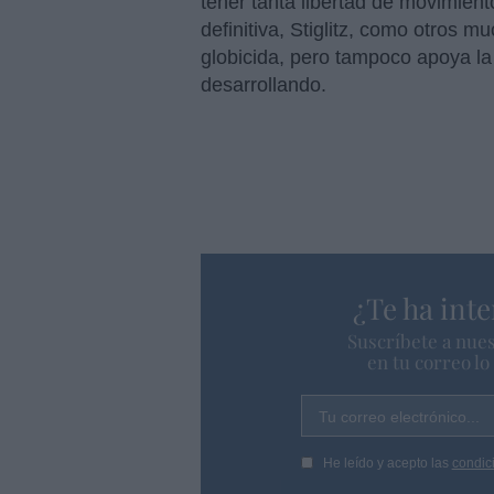
tener tanta libertad de movimient
definitiva, Stiglitz, como otros 
globicida, pero tampoco apoya la 
desarrollando.
¿Te ha inte
Suscríbete a nues
en tu correo l
Tu correo electrónico...
He leído y acepto las
condic