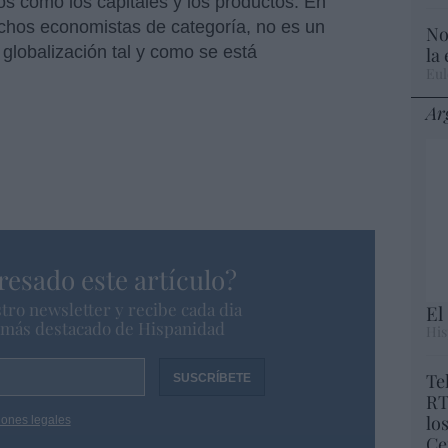
os como los capitales y los productos. En
muchos economistas de categoría, no es un
No
globalización tal y como se está
la
Eul
Ar
resado este artículo?
tro newsletter y recibe cada dia
El
o más destacado de Hispanidad
His
Te
RT
lo
iones legales
Ce