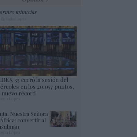
ormes minucias
 Eulogio López
 IBEX 35 cerró la sesión del
ércoles en los 20.057 puntos,
 nuevo récord
ogio López
uta. Nuestra Señora
 África: convertir al
sulmán
ogio López