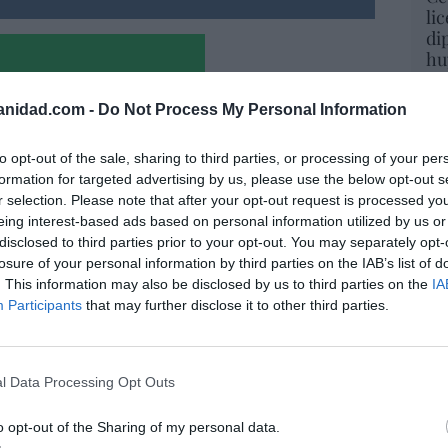
li
di
hu
po
His
anidad.com -
Do Not Process My Personal Information
Cu
to opt-out of the sale, sharing to third parties, or processing of your per
tu
formation for targeted advertising by us, please use the below opt-out s
Red
r selection. Please note that after your opt-out request is processed y
eing interest-based ads based on personal information utilized by us or
disclosed to third parties prior to your opt-out. You may separately opt-
losure of your personal information by third parties on the IAB’s list of
“E
. This information may also be disclosed by us to third parties on the
IA
pon
Participants
that may further disclose it to other third parties.
pr
ame
por 
a. Situación límite: bronca en Reino
l Data Processing Opt Outs
Artí
 riesgo de deuda en el alero... y Enrique
o opt-out of the Sharing of my personal data.
indica la Presidencia