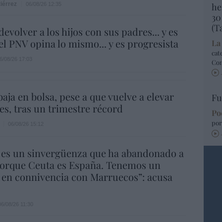
iérrez
06/08/26 12:35
he
30
(T
evolver a los hijos con sus padres... y es
.el PNV opina lo mismo... y es progresista
La
cat
6/08/26 17:03
Co
aja en bolsa, pese a que vuelve a elevar
Fu
es, tras un trimestre récord
Po
por
06/08/26 15:12
 es un sinvergüenza que ha abandonado a
porque Ceuta es España. Tenemos un
 en connivencia con Marruecos”: acusa
06/08/26 11:30