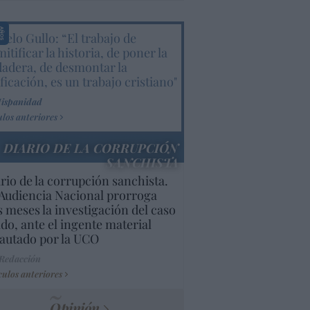
elo Gullo: “El trabajo de
itificar la historia, de poner la
dadera, de desmontar la
ificación, es un trabajo cristiano"
Hispanidad
ulos anteriores
DIARIO DE LA CORRUPCIÓN
SANCHISTA
rio de la corrupción sanchista.
Audiencia Nacional prorroga
s meses la investigación del caso
do, ante el ingente material
autado por la UCO
 Redacción
culos anteriores
Opinión