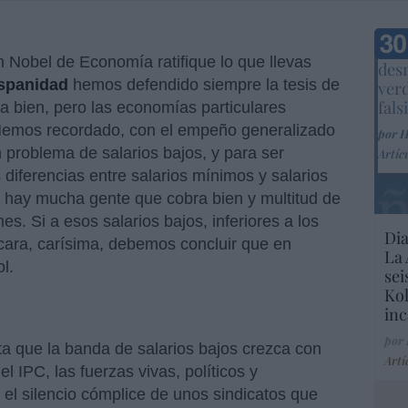
Marc
 Nobel de Economía ratifique lo que llevas
desm
spanidad
hemos defendido siempre la tesis de
ver
fals
 bien, pero las economías particulares
Hemos recordado, con el empeño generalizado
por 
 problema de salarios bajos, y para ser
Artíc
iferencias entre salarios mínimos y salarios
 hay mucha gente que cobra bien y multitud de
s. Si a esos salarios bajos, inferiores a los
Dia
 cara, carísima, debemos concluir que en
La 
l.
sei
Kol
inc
por
ta que la banda de salarios bajos crezca con
Artí
l IPC, las fuerzas vivas, políticos y
 el silencio cómplice de unos sindicatos que