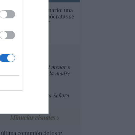
U. Inquietante escenario: una
cera parte de los demócratas se
ine como “socialista”
Ignacio Aguirre
culos anteriores
tas al director
¿El Superior interés el menor o
el superior interés de la madre
del menor?
Ceuta celebra Nuestra Señora
de África
Minucias visuales
 última comunión de los 15