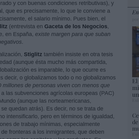
rado y con buenas condiciones retributivas), y
l, que es precisamente, lo que le conviene a
En
isamente, el salario mínimo. Pues bien, el
por
litz
(entrevista en
Gaceta de los Negocios
,
ue, en España,
existe margen para que suban
negativos
.
alización,
Stiglitz
también insiste en otra tesis
ciedad (aunque ésta mucho más compartida,
globalización es imparable, lo que ocurre es
s decir, o globalizamos todo o no globalizamos
El
0 millones de personas viven con menos que
mi
 a las subvenciones agrícolas europeas (PAC)
un
Eul
 Mundo (aunque las norteamericanas,
se quedan atrás). Es decir, no se trata de
Ce
no intensificarlo, pero en términos de igualdad,
de
ciones de trabajo mínimas, especialmente
mu
 de fronteras a los inmigrantes, que deben
Eul