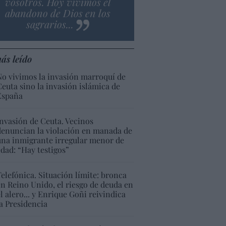
vosotros. Hoy vivimos el
abandono de Dios en los
sagrarios...
ás leído
No vivimos la invasión marroquí de
Ceuta sino la invasión islámica de
España
Invasión de Ceuta. Vecinos
denuncian la violación en manada de
una inmigrante irregular menor de
edad: “Hay testigos”
Telefónica. Situación límite: bronca
en Reino Unido, el riesgo de deuda en
el alero... y Enrique Goñi reivindica
la Presidencia