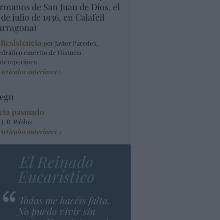
rmanos de San Juan de Dios, el
 de julio de 1936, en Calafell
arragona)
 Resistencia
por Javier Paredes,
edrático emérito de Historia
ntemporánea
Artículos anteriores
ego
eta pasmado
 J. R. Pablos
Artículos anteriores
El Reinado
Eucarístico
Todos me hacéis falta.
No puedo vivir sin