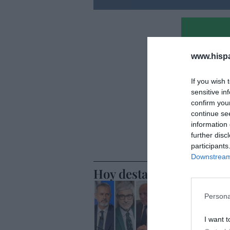
www.hisp
If you wish 
sensitive in
confirm you
continue se
information 
further disc
participants
Downstream 
Hoy destacamos
ECONOMÍA
Telefónic
Persona
Unido, el
I want t
Goñi reiv