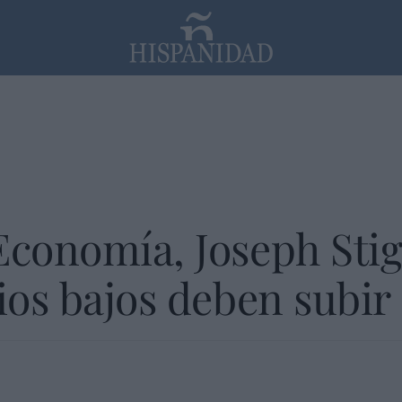
PP
SANTANDER
Religión
Economía, Joseph Stig
rios bajos deben subi