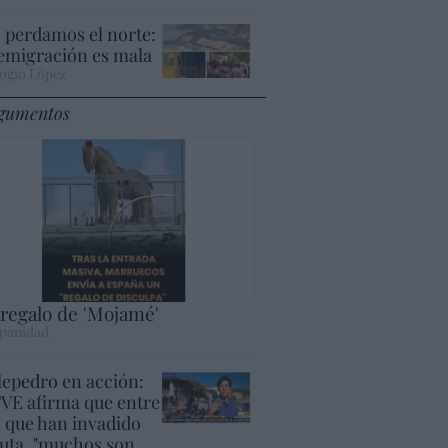
 perdamos el norte:
 emigración es mala
ogio López
gumentos
 regalo de 'Mojamé'
panidad
lepedro en acción:
VE afirma que entre
s que han invadido
uta, "muchos son