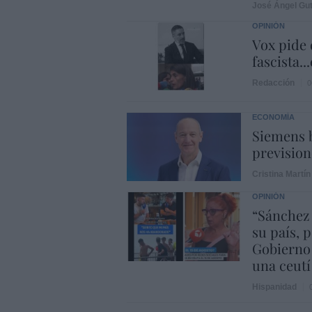
José Ángel Gut
OPINIÓN
Vox pide d
fascista..
Redacción
0
ECONOMÍA
Siemens b
prevision
Cristina Martín
OPINIÓN
“Sánchez
su país, 
Gobierno
una ceutí
Hispanidad