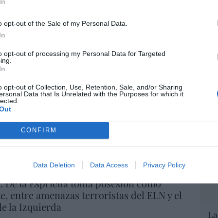
In
06/08/26 16:47
EEU
o opt-out of the Sale of my Personal Data.
ter
def
In
ee que sus acciones están infravaloradas
por 
ás recompras
to opt-out of processing my Personal Data for Targeted
ing.
Artí
In
06/08/26 17:11
Car
o opt-out of Collection, Use, Retention, Sale, and/or Sharing
ersonal Data that Is Unrelated with the Purposes for which it
íaz, el penúltimo fiasco del Gobierno
lected.
escaso en reputación e influencia
Out
onal: se conforma con ser la número dos
CONFIRM
06/08/26 12:41
Data Deletion
Data Access
Privacy Policy
L
 De la Espriella toma posesión como
e, entre amenazas terroristas del ELN y el
de la Izquierda
La