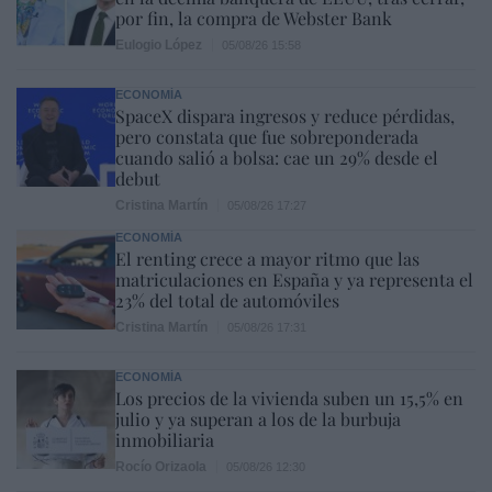
por fin, la compra de Webster Bank
Eulogio López
05/08/26 15:58
ECONOMÍA
SpaceX dispara ingresos y reduce pérdidas,
pero constata que fue sobreponderada
cuando salió a bolsa: cae un 29% desde el
debut
Cristina Martín
05/08/26 17:27
ECONOMÍA
El renting crece a mayor ritmo que las
matriculaciones en España y ya representa el
23% del total de automóviles
Cristina Martín
05/08/26 17:31
ECONOMÍA
Los precios de la vivienda suben un 15,5% en
julio y ya superan a los de la burbuja
inmobiliaria
Rocío Orizaola
05/08/26 12:30