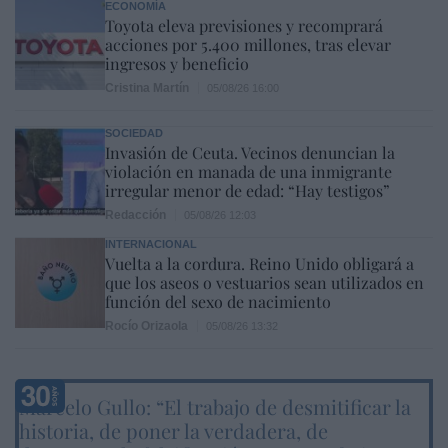
ECONOMÍA
Toyota eleva previsiones y recomprará
acciones por 5.400 millones, tras elevar
ingresos y beneficio
Cristina Martín
05/08/26 16:00
SOCIEDAD
Invasión de Ceuta. Vecinos denuncian la
violación en manada de una inmigrante
irregular menor de edad: “Hay testigos”
Redacción
05/08/26 12:03
INTERNACIONAL
Vuelta a la cordura. Reino Unido obligará a
que los aseos o vestuarios sean utilizados en
función del sexo de nacimiento
Rocío Orizaola
05/08/26 13:32
Marcelo Gullo: “El trabajo de desmitificar la
historia, de poner la verdadera, de