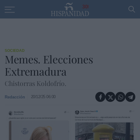
Educación
Entrevistas
PP
SANTANDER
R
30
SOCIEDAD
Memes. Elecciones
Extremadura
Chistorras Koldofrío.
20/12/25 06:00
Redacción