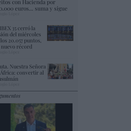
eitos con Hacienda por
0.000 euros... suma y sigue
ogio López
 IBEX 35 cerró la
sión del miércoles
 los 20.057 puntos,
 nuevo récord
ogio López
uta. Nuestra Señora
 África: convertir al
sulmán
ogio López
gumentos