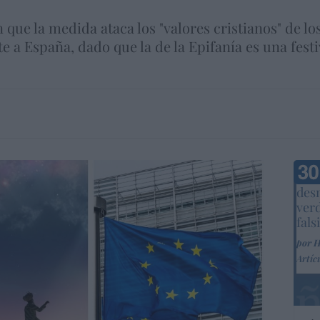
n que la medida ataca los "valores cristianos" de l
te a España, dado que la de la Epifanía es una fes
Marc
desm
ver
fals
por 
Artíc