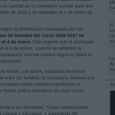
pl
es un cambio en el calendario escolar para que
70
Eul
iembre de 2026 y se reanuden el 4 de enero de
El
según la planificación trasladada por las
se
en
nes de Navidad del curso 2026-2027 se
un
 al 4 de enero.
Esto supone que el alumnado
Eul
uso el 6 de enero, cuando se celbebra la
cristianismo oriental celebra según la Biblia la
Ce
Jesucristo.
de
mu
an tenido, por ahora, respuesta favorable.
Eul
a entre las familias, la Secretaría General que
Ar
Europeas habría restado importancia al
 de Reyes podría abordarse en clase como
cido a los afectados. “Estas celebraciones
cultural y educativa, y suprimirlas del