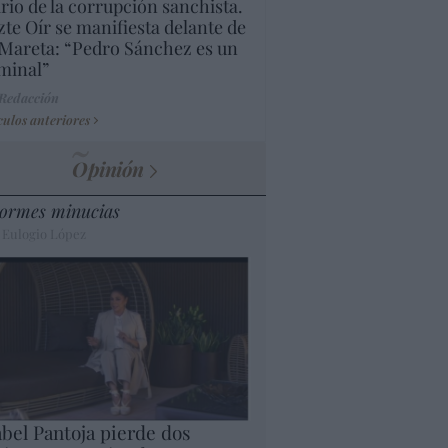
rio de la corrupción sanchista.
te Oír se manifiesta delante de
Mareta: “Pedro Sánchez es un
minal”
 Redacción
culos anteriores
Opinión
ormes minucias
 Eulogio López
abel Pantoja pierde dos