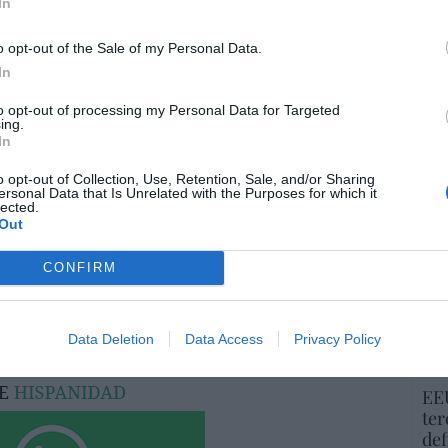
Es
In
Go
co
o opt-out of the Sale of my Personal Data.
Ma
resado este artículo?
In
ce
tro newsletter y recibe cada dia
His
to opt-out of processing my Personal Data for Targeted
o más destacado de Hispanidad
ing.
In
o opt-out of Collection, Use, Retention, Sale, and/or Sharing
“E
ersonal Data that Is Unrelated with the Purposes for which it
lected.
pon
iones legales
Out
pr
ame
CONFIRM
por 
Artí
Data Deletion
Data Access
Privacy Policy
EEU
ter
def