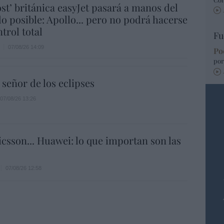
ost’ británica easyJet pasará a manos del
o posible: Apollo... pero no podrá hacerse
trol total
Fu
07/08/26 14:09
Po
por
 señor de los eclipses
07/08/26 13:26
icsson... Huawei: lo que importan son las
07/08/26 12:58