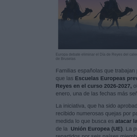
Europa debate eliminar el Día de Reyes del calen
de Bruselas
Familias españolas que trabajan
que las
Escuelas Europeas prev
Reyes en el curso 2026-2027,
o
enero, una de las fechas más señ
La iniciativa, que ha sido aprob
recibido numerosas quejas por pa
medida lo que busca es
atacar l
de la
Unión Europea (UE)
. La 
repartidos por seis países miemb