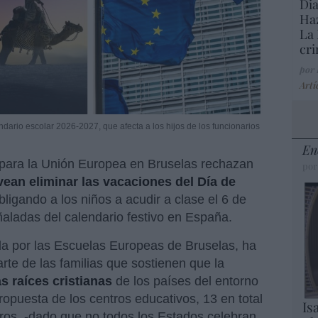
Dia
Haz
La 
cri
por
Artí
dario escolar 2026-2027, que afecta a los hijos de los funcionarios
En
 para la Unión Europea en Bruselas rechazan
por
ean eliminar las vacaciones del Día de
bligando a los niños a acudir a clase el 6 de
aladas del calendario festivo en España.
ada por las Escuelas Europeas de Bruselas, ha
rte de las familias que sostienen que la
as raíces cristianas
de los países del entorno
propuesta de los centros educativos, 13 en total
Is
ros, -dado que no todos los Estados celebran