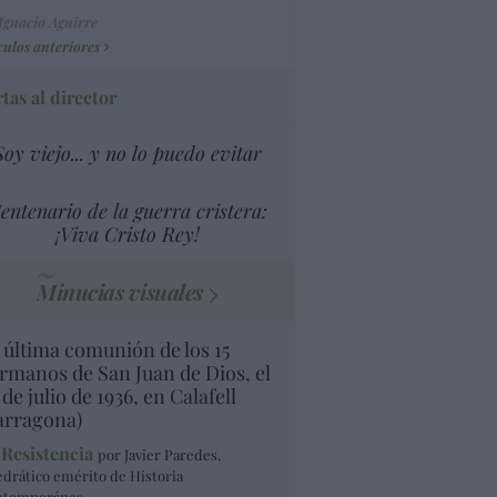
Ignacio Aguirre
culos anteriores
tas al director
Soy viejo... y no lo puedo evitar
entenario de la guerra cristera:
¡Viva Cristo Rey!
Minucias visuales
 última comunión de los 15
rmanos de San Juan de Dios, el
 de julio de 1936, en Calafell
arragona)
 Resistencia
por Javier Paredes,
edrático emérito de Historia
ntemporánea