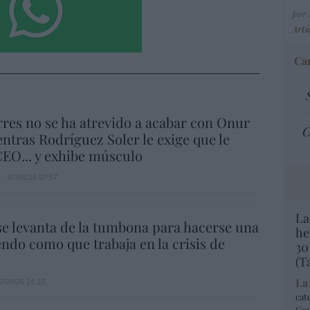
por 
Artí
Car
res no se ha atrevido a acabar con Onur
C
ntras Rodríguez Soler le exige que le
EO... y exhibe músculo
07/08/26 07:57
La
e levanta de la tumbona para hacerse una
he
endo como que trabaja en la crisis de
30
(T
La
7/08/26 14:10
cat
Co