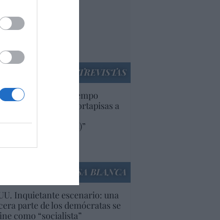
paña. Tenemos un
bierno en
nnivencia con
rruecos”: acusa una
utí
panidad
ENTREVISTAS
uropa lleva mucho tiempo
iendo aranceles y cortapisas a
oductos y compañías
ricanas (y europeas)”
Ana Sánchez Arjona
culos anteriores
LA CASA BLANCA
U. Inquietante escenario: una
cera parte de los demócratas se
ine como “socialista”