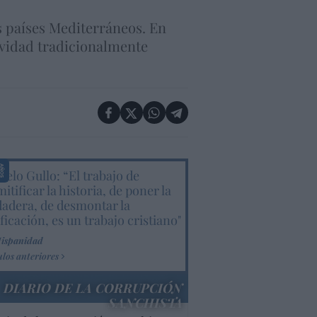
os países Mediterráneos. En
tividad tradicionalmente
elo Gullo: “El trabajo de
itificar la historia, de poner la
dadera, de desmontar la
ificación, es un trabajo cristiano"
Hispanidad
ulos anteriores
DIARIO DE LA CORRUPCIÓN
SANCHISTA