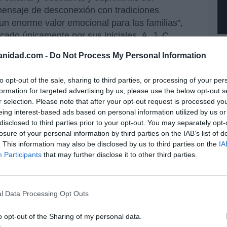
mensaje de desconexión con tradiciones
n enorme valor emocional para las familias”,
icado únicamente por sus iniciales, A. J. C.
Ec
de
 los padres advierten de las consecuencias
anidad.com -
Do Not Process My Personal Information
12
 muchas familias expatriadas, las vacaciones
mi
to opt-out of the sale, sharing to third parties, or processing of your per
eriodos del año en los que pueden viajar a
His
formation for targeted advertising by us, please use the below opt-out s
ue sus hijos pasen tiempo con abuelos y otros
r selection. Please note that after your opt-out request is processed y
 un doble golpe: a las tradiciones cristianas y a
Vo
eing interest-based ads based on personal information utilized by us or
hi
a eliminar por el Nuevo Orden Mundial.
disclosed to third parties prior to your opt-out. You may separately opt-
y 
losure of your personal information by third parties on the IAB’s list of
op
 padres españoles han dado un paso más. Han
. This information may also be disclosed by us to third parties on the
IA
pr
ntación Permanente de España ante la Unión
Participants
that may further disclose it to other third parties.
Red
n y han recabado firmas de eurodiputados para
“S
l Data Processing Opt Outs
si
ab
A SOBRE EDUCACIÓN
po
o opt-out of the Sharing of my personal data.