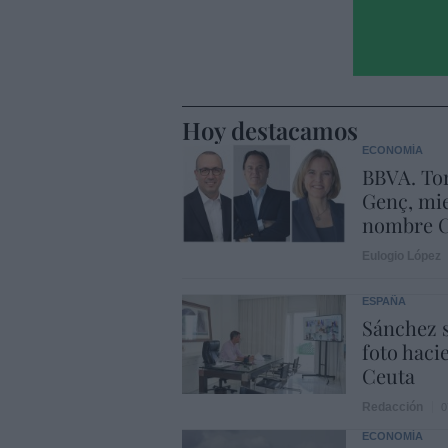
Hoy destacamos
ECONOMÍA
BBVA. Tor
Genç, mie
nombre C
Eulogio López
ESPAÑA
Sánchez s
foto haci
Ceuta
Redacción
0
ECONOMÍA