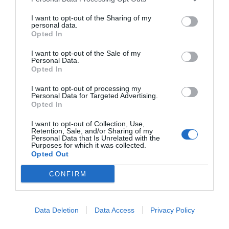
Nokia, Ericsson... Huawei: lo que importan
son las patentes
I want to opt-out of the Sharing of my
personal data.
Eulogio López
Opted In
I want to opt-out of the Sale of my
Isabel Pantoja pierde dos pleitos
Personal Data.
con Hacienda por 700.000
Opted In
euros... suma y sigue
I want to opt-out of processing my
Eulogio López
Personal Data for Targeted Advertising.
Opted In
El IBEX 35 cerró la sesión del
I want to opt-out of Collection, Use,
miércoles en los 20.057 puntos,
Retention, Sale, and/or Sharing of my
Personal Data that Is Unrelated with the
un nuevo récord
Purposes for which it was collected.
Eulogio López
Opted Out
Argumentos
CONFIRM
Data Deletion
Data Access
Privacy Policy