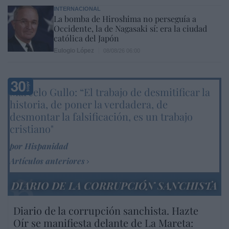
INTERNACIONAL
La bomba de Hiroshima no perseguía a
Occidente, la de Nagasaki sí: era la ciudad
católica del Japón
Eulogio López
08/08/26 06:00
Marcelo Gullo: “El trabajo de desmitificar la
historia, de poner la verdadera, de
desmontar la falsificación, es un trabajo
cristiano"
por Hispanidad
Artículos anteriores
DIARIO DE LA CORRUPCIÓN SANCHISTA
Diario de la corrupción sanchista. Hazte
Oír se manifiesta delante de La Mareta: