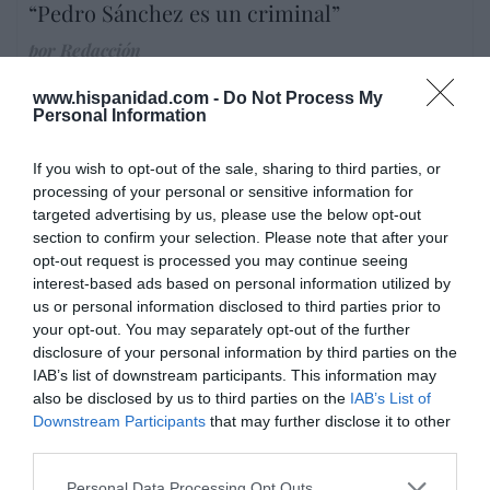
“Pedro Sánchez es un criminal”
por Redacción
Artículos anteriores
www.hispanidad.com -
Do Not Process My
Personal Information
Opinión
If you wish to opt-out of the sale, sharing to third parties, or
Enormes minucias
processing of your personal or sensitive information for
por Eulogio López
targeted advertising by us, please use the below opt-out
section to confirm your selection. Please note that after your
opt-out request is processed you may continue seeing
interest-based ads based on personal information utilized by
us or personal information disclosed to third parties prior to
your opt-out. You may separately opt-out of the further
disclosure of your personal information by third parties on the
IAB’s list of downstream participants. This information may
also be disclosed by us to third parties on the
IAB’s List of
Downstream Participants
that may further disclose it to other
third parties.
Personal Data Processing Opt Outs