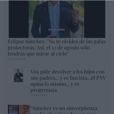
Eclipse Sánchez: "No te olvides de las gafas
protectoras. Así, el 12 de agosto sólo
tendrás que mirar al cielo"
Hispanidad
Vox pide devolver a los hijos con
sus padres... y es fascista...el PNV
opina lo mismo... y es
progresista
Redacción
“Sánchez es un sinvergüenza
que ha abandonado a su país,