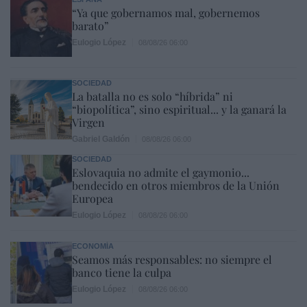
“Ya que gobernamos mal, gobernemos
barato”
Eulogio López
08/08/26 06:00
SOCIEDAD
La batalla no es solo “híbrida” ni
“biopolítica”, sino espiritual... y la ganará la
Virgen
Gabriel Galdón
08/08/26 06:00
SOCIEDAD
Eslovaquia no admite el gaymonio...
bendecido en otros miembros de la Unión
Europea
Eulogio López
08/08/26 06:00
ECONOMÍA
Seamos más responsables: no siempre el
banco tiene la culpa
Eulogio López
08/08/26 06:00