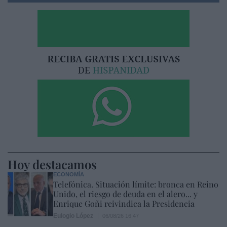
Hoy destacamos
ECONOMÍA
Telefónica. Situación límite: bronca en Reino
Unido, el riesgo de deuda en el alero... y
Enrique Goñi reivindica la Presidencia
Eulogio López
06/08/26 16:47