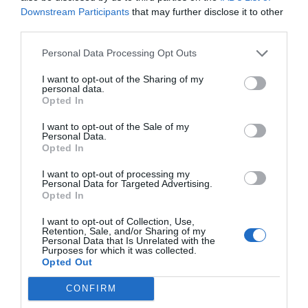
por Hispanidad
Downstream Participants
that may further disclose it to other
Artículos anteriores
third parties.
Personal Data Processing Opt Outs
DIARIO DE LA CORRUPCIÓN SANCHISTA
I want to opt-out of the Sharing of my
personal data.
Diario de la corrupción sanchista. La
Opted In
Audiencia Nacional prorroga seis meses la
investigación del caso Koldo, ante el
I want to opt-out of the Sale of my
Personal Data.
ingente material incautado por la UCO
Opted In
por Redacción
I want to opt-out of processing my
Personal Data for Targeted Advertising.
Artículos anteriores
Opted In
Opinión
I want to opt-out of Collection, Use,
Retention, Sale, and/or Sharing of my
Personal Data that Is Unrelated with the
Enormes minucias
Purposes for which it was collected.
Opted Out
por Eulogio López
CONFIRM