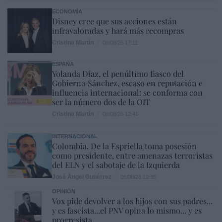
ECONOMÍA
Disney cree que sus acciones están
infravaloradas y hará más recompras
Cristina Martín
06/08/26 17:11
ESPAÑA
Yolanda Díaz, el penúltimo fiasco del
Gobierno Sánchez, escaso en reputación e
influencia internacional: se conforma con
ser la número dos de la OIT
Cristina Martín
06/08/26 12:41
INTERNACIONAL
Colombia. De la Espriella toma posesión
como presidente, entre amenazas terroristas
del ELN y el sabotaje de la Izquierda
José Ángel Gutiérrez
06/08/26 12:35
OPINIÓN
Vox pide devolver a los hijos con sus padres...
y es fascista...el PNV opina lo mismo... y es
progresista