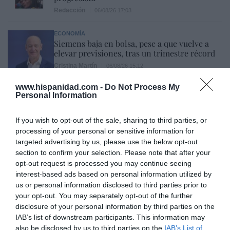
Redacción
06/08/26 17:03
ECONOMÍA
Siemens baja en bolsa, pese a que vuelve a
elevar previsiones, tras un trimestre récord
Cristina Martín
06/08/26 15:12
www.hispanidad.com -
Do Not Process My
OPINIÓN
Personal Information
“Sánchez es un sinvergüenza que ha
abandonado a su país, porque Ceuta es
España. Tenemos un Gobierno en
If you wish to opt-out of the sale, sharing to third parties, or
connivencia con Marruecos”: acusa una ceutí
processing of your personal or sensitive information for
Hispanidad
06/08/26 11:30
targeted advertising by us, please use the below opt-out
section to confirm your selection. Please note that after your
opt-out request is processed you may continue seeing
interest-based ads based on personal information utilized by
Marcelo Gullo: “El trabajo de desmitificar la
us or personal information disclosed to third parties prior to
historia, de poner la verdadera, de
your opt-out. You may separately opt-out of the further
desmontar la falsificación, es un trabajo
disclosure of your personal information by third parties on the
cristiano"
IAB’s list of downstream participants. This information may
also be disclosed by us to third parties on the
IAB’s List of