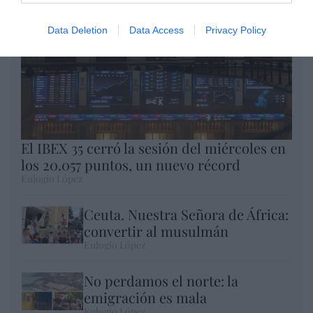
Data Deletion
Data Access
Privacy Policy
El IBEX 35 cerró la sesión del miércoles en
los 20.057 puntos, un nuevo récord
Eulogio López
Ceuta. Nuestra Señora de África:
convertir al musulmán
Eulogio López
No perdamos el norte: la
emigración es mala
Eulogio López