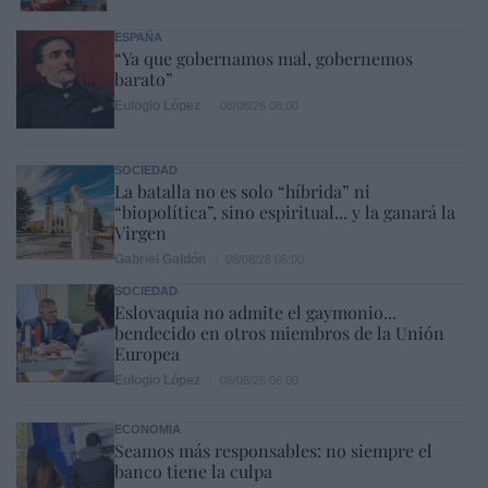
ESPAÑA
“Ya que gobernamos mal, gobernemos
barato”
Eulogio López
08/08/26 06:00
SOCIEDAD
La batalla no es solo “híbrida” ni
“biopolítica”, sino espiritual... y la ganará la
Virgen
Gabriel Galdón
08/08/26 06:00
SOCIEDAD
Eslovaquia no admite el gaymonio...
bendecido en otros miembros de la Unión
Europea
Eulogio López
08/08/26 06:00
ECONOMÍA
Seamos más responsables: no siempre el
banco tiene la culpa