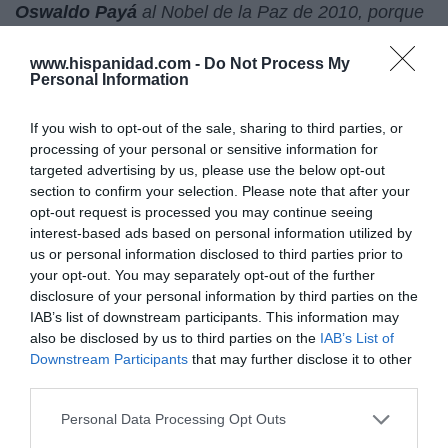
Oswaldo
Payá
al Nobel de la Paz de 2010, porque
sería una "
contribución significativa a una transición
pacífica a la democracia en Cuba
".
Eriksen
recordó
www.hispanidad.com -
Do Not Process My
Personal Information
que ante el temor a una rebelión sangrienta, se
reivindica la figura de Payá, "con un mensaje claro
If you wish to opt-out of the sale, sharing to third parties, or
de no violencia" y al que denomina el disidente más
processing of your personal or sensitive information for
prominente de
Cuba
desde hace años en la lucha
targeted advertising by us, please use the below opt-out
pacífica a favor de los derechos humanos, recogía
section to confirm your selection. Please note that after your
La Gaceta.
opt-out request is processed you may continue seeing
interest-based ads based on personal information utilized by
us or personal information disclosed to third parties prior to
En
Colombia
, en las elecciones legislativas se
your opt-out. You may separately opt-out of the further
impuso el partido de la U, el de Uribe, el uribismo.
disclosure of your personal information by third parties on the
Con el 93,77% de los votos escrutados, «La U»
IAB’s list of downstream participants. This information may
logró 27 escaños, el Partido Conservador, 23; el
also be disclosed by us to third parties on the
IAB’s List of
Downstream Participants
that may further disclose it to other
Partido Liberal, 18; el PIN, 8; Cambio Radical, 8; el
third parties.
Polo, 8 y el Partido Verde, 5, según recogía El
Espectador. Por otra parte, ABC entrevistaba esta
Personal Data Processing Opt Outs
semana a
Juan Manuel Santos
, el candidato a la