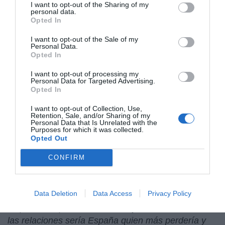
I want to opt-out of the Sharing of my
Presidencia de Colombia por el Partido de la U, que
personal data.
el domingo pasado arrasó con la mayoría de los
Opted In
escaños en el Congreso y que legislará hasta el año
I want to opt-out of the Sale of my
2014.
Personal Data.
Opted In
El impulsor en España del ilegalizado Partido
I want to opt-out of processing my
Personal Data for Targeted Advertising.
Comunista de las Tierras Vascas,
Antonio Egido
Opted In
Sigüenza
, trabaja para el Ministerio de Asuntos
Exteriores del gobierno venezolano de
Hugo
I want to opt-out of Collection, Use,
Retention, Sale, and/or Sharing of my
Chávez
como agitador contra los intereses de
Personal Data that Is Unrelated with the
Purposes for which it was collected.
España y defensor de «
la lucha por la liberación del
Opted Out
pueblo vasco
», reveló ABC. Pero
Chávez
niega que
los etarras refugiados en Venezuela realicen 'actos
CONFIRM
terroristas,', y dijo que los sectores de la derecha
española, como la prensa, está empeñada en dañar
Data Deletion
Data Access
Privacy Policy
las relaciones. Y volvió a repetir la amenaza a las
empresas españolas, como
Repsol
: "De dañarse
las relaciones sería España quien más perdería y