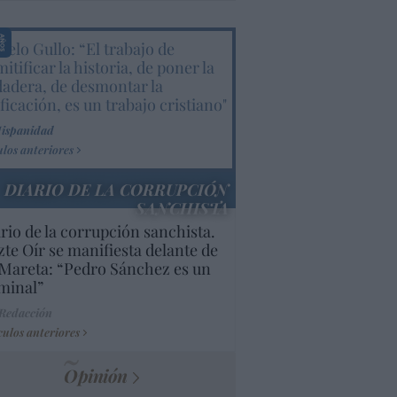
elo Gullo: “El trabajo de
itificar la historia, de poner la
dadera, de desmontar la
ificación, es un trabajo cristiano"
Hispanidad
ulos anteriores
DIARIO DE LA CORRUPCIÓN
SANCHISTA
rio de la corrupción sanchista.
te Oír se manifiesta delante de
Mareta: “Pedro Sánchez es un
minal”
 Redacción
culos anteriores
Opinión