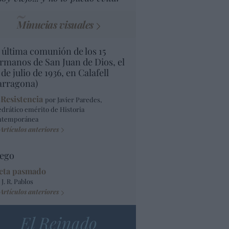
Minucias visuales
 última comunión de los 15
rmanos de San Juan de Dios, el
 de julio de 1936, en Calafell
arragona)
 Resistencia
por Javier Paredes,
edrático emérito de Historia
ntemporánea
Artículos anteriores
ego
eta pasmado
 J. R. Pablos
Artículos anteriores
El Reinado