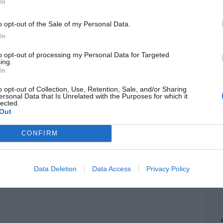
“E
. Comienza el diálogo entre chavismo y
In
pon
 de la oposición, pero los venezolanos
pr
o opt-out of the Sale of my Personal Data.
 Corina
ame
In
iérrez
07/08/26 11:46
por 
to opt-out of processing my Personal Data for Targeted
Artí
ing.
In
 logro del ministro Puente: los usuarios de
lta velocidad caen un 15,5% hasta junio
o opt-out of Collection, Use, Retention, Sale, and/or Sharing
ersonal Data that Is Unrelated with the Purposes for which it
EEU
lected.
07/08/26 12:37
ter
Out
def
istianófobo en la muy ‘woke’ ciudad de
CONFIRM
por 
k: destrozan una imagen de la Virgen
Artí
Data Deletion
Data Access
Privacy Policy
Car
7/08/26 11:46