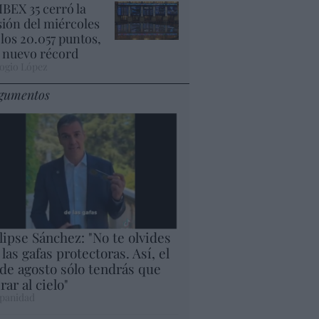
 IBEX 35 cerró la
sión del miércoles
 los 20.057 puntos,
 nuevo récord
ogio López
gumentos
lipse Sánchez: "No te olvides
 las gafas protectoras. Así, el
 de agosto sólo tendrás que
rar al cielo"
panidad