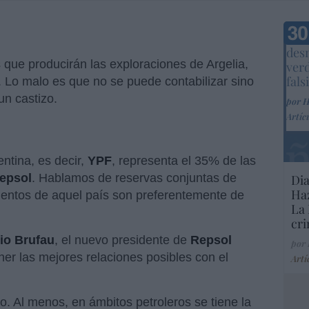
Marc
desm
s que producirán las exploraciones de Argelia,
ver
fals
n. Lo malo es que no se puede contabilizar sino
un castizo.
por 
Artíc
entina, es decir,
YPF
, representa el 35% de las
epsol
. Hablamos de reservas conjuntas de
Dia
Haz
ientos de aquel país son preferentemente de
La 
cri
io Brufau
, el nuevo presidente de
Repsol
por
ner las mejores relaciones posibles con el
Artí
o. Al menos, en ámbitos petroleros se tiene la