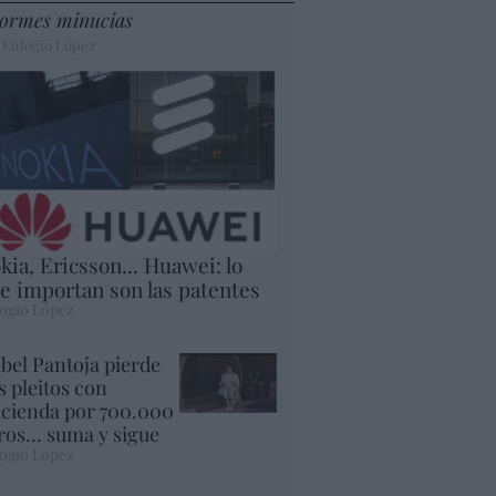
ormes minucias
 Eulogio López
kia, Ericsson... Huawei: lo
e importan son las patentes
ogio López
abel Pantoja pierde
s pleitos con
cienda por 700.000
ros... suma y sigue
ogio López