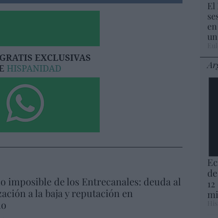
El
se
en
un
Eul
Ar
Ec
de
io imposible de los Entrecanales: deuda al
12
zación a la baja y reputación en
mi
ho
His