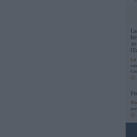
La
he
30
(T
La
cat
Co
Fu
Po
por