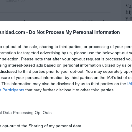
07/08/26 15:51
Vo
hi
y 
spasat se hace con un proyecto IRIS-2 de
op
lones de euros
pr
anidad.com -
Do Not Process My Personal Information
Red
07/08/26 15:07
to opt-out of the sale, sharing to third parties, or processing of your per
“S
formation for targeted advertising by us, please use the below opt-out s
ros. Discovery’ asume ya 600 millones en
si
r selection. Please note that after your opt-out request is processed y
 su fusión con Paramount
ab
eing interest-based ads based on personal information utilized by us or
po
disclosed to third parties prior to your opt-out. You may separately opt-
07/08/26 15:10
Es
losure of your personal information by third parties on the IAB’s list of
Go
. This information may also be disclosed by us to third parties on the
IA
co
Participants
that may further disclose it to other third parties.
Ma
ost’ británica easyJet pasará a manos del
ce
o posible: Apollo... pero no podrá hacerse
His
trol total
l Data Processing Opt Outs
07/08/26 14:09
o opt-out of the Sharing of my personal data.
L