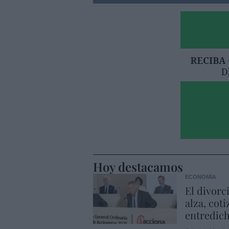
Hoy destacamos
ECONOMÍA
El divorc
alza, coti
entredic