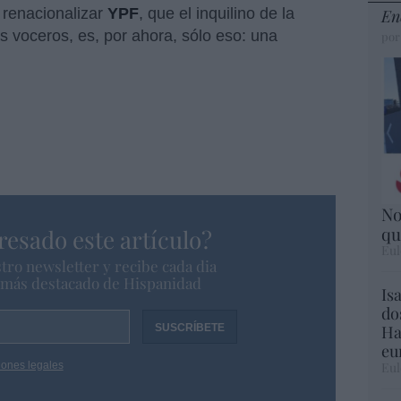
renacionalizar
YPF
, que el inquilino de la
En
s voceros, es, por ahora, sólo eso: una
por
No
qu
resado este artículo?
Eul
tro newsletter y recibe cada dia
o más destacado de Hispanidad
Is
do
Ha
eu
iones legales
Eul