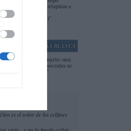
uropa lleva mucho tiempo
iendo aranceles y cortapisas a
oductos y compañías
ricanas (y europeas)”
Ana Sánchez Arjona
culos anteriores
LA CASA BLANCA
U. Inquietante escenario: una
cera parte de los demócratas se
ine como “socialista”
Ignacio Aguirre
culos anteriores
tas al director
Dios es el señor de los eclipses
Soy viejo... y no lo puedo evitar