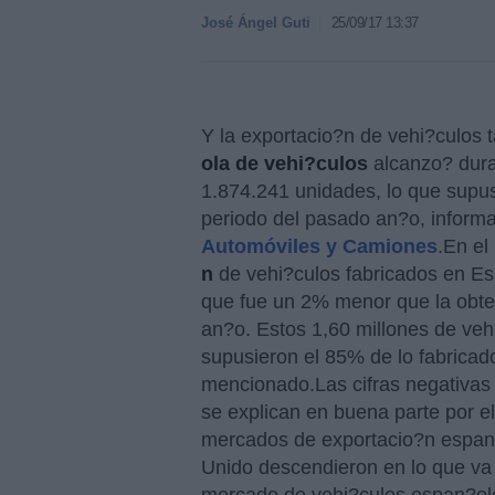
José Ángel Guti
25/09/17 13:37
Y la exportacio?n de vehi?culos 
ola de vehi?culos
alcanzo? dura
1.874.241 unidades, lo que supu
periodo del pasado an?o, inform
Automóviles y Camiones
.En el
n
de vehi?culos fabricados en E
que fue un 2% menor que la obte
an?o. Estos 1,60 millones de veh
supusieron el 85% de lo fabricad
mencionado.Las cifras negativas
se explican en buena parte por e
mercados de exportacio?n espan?
Unido descendieron en lo que va 