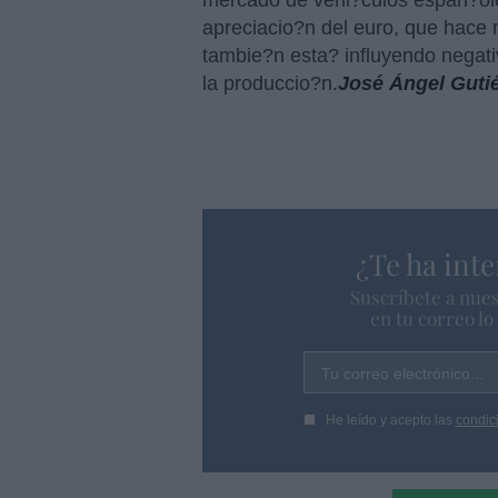
mercado de vehi?culos espan?ole
apreciacio?n del euro, que hace
tambie?n esta? influyendo negati
la produccio?n.
José Ángel Gutié
¿Te ha inte
Suscríbete a nues
en tu correo l
Tu correo electrónico...
He leído y acepto las
condic