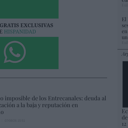
Eul
El
se
en
un
Eul
Ar
io imposible de los Entrecanales: deuda al
zación a la baja y reputación en
Ec
ho
de
07/08/26 15:51
12