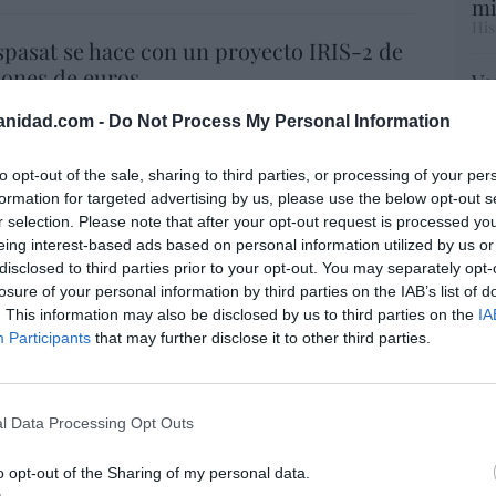
mi
His
spasat se hace con un proyecto IRIS-2 de
lones de euros
Vo
hi
07/08/26 15:07
anidad.com -
Do Not Process My Personal Information
y 
op
ros. Discovery’ asume ya 600 millones en
pr
to opt-out of the sale, sharing to third parties, or processing of your per
Red
 su fusión con Paramount
formation for targeted advertising by us, please use the below opt-out s
r selection. Please note that after your opt-out request is processed y
07/08/26 15:10
eing interest-based ads based on personal information utilized by us or
“S
disclosed to third parties prior to your opt-out. You may separately opt-
si
losure of your personal information by third parties on the IAB’s list of
ab
. This information may also be disclosed by us to third parties on the
IA
ost’ británica easyJet pasará a manos del
po
Participants
that may further disclose it to other third parties.
Es
o posible: Apollo... pero no podrá hacerse
Go
trol total
co
Ma
07/08/26 14:09
l Data Processing Opt Outs
ce
L
His
. Comienza el diálogo entre chavismo y
o opt-out of the Sharing of my personal data.