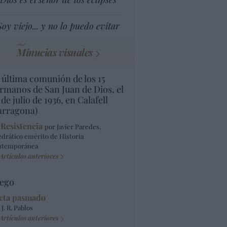
Soy viejo... y no lo puedo evitar
Minucias visuales
 última comunión de los 15
rmanos de San Juan de Dios, el
 de julio de 1936, en Calafell
arragona)
 Resistencia
por Javier Paredes,
edrático emérito de Historia
ntemporánea
Artículos anteriores
ego
eta pasmado
 J. R. Pablos
Artículos anteriores