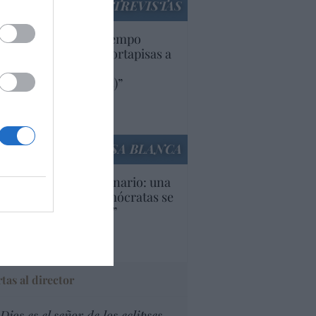
ENTREVISTAS
uropa lleva mucho tiempo
iendo aranceles y cortapisas a
oductos y compañías
ricanas (y europeas)”
Ana Sánchez Arjona
culos anteriores
LA CASA BLANCA
U. Inquietante escenario: una
cera parte de los demócratas se
ine como “socialista”
Ignacio Aguirre
culos anteriores
tas al director
Dios es el señor de los eclipses