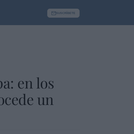
SUSCRÍBETE
a: en los
rocede un