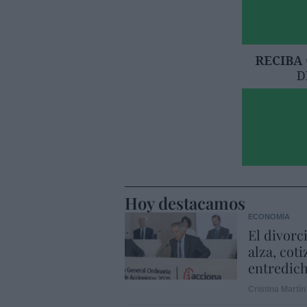
Hoy destacamos
ECONOMÍA
El divorc
alza, coti
entredic
Cristina Martín