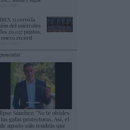
ogio López
 IBEX 35 cerró la
sión del miércoles
 los 20.057 puntos,
 nuevo récord
ogio López
gumentos
lipse Sánchez: "No te olvides
 las gafas protectoras. Así, el
 de agosto sólo tendrás que