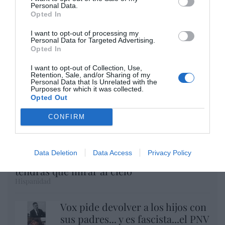
Personal Data.
Argumentos
Opted In
I want to opt-out of processing my
Personal Data for Targeted Advertising.
Opted In
I want to opt-out of Collection, Use,
Retention, Sale, and/or Sharing of my
Personal Data that Is Unrelated with the
Purposes for which it was collected.
Opted Out
CONFIRM
Eclipse Sánchez: "No te olvides de las gafas
Data Deletion
Data Access
Privacy Policy
protectoras. Así, el 12 de agosto sólo
tendrás que mirar al cielo"
Hispanidad
Vox pide devolver a los hijos con
sus padres... y es fascista...el PNV