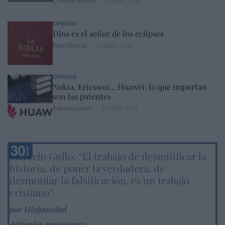
Cristina Martín
07/08/26 14:09
OPINIÓN
Dios es el señor de los eclipses
Fidel García
07/08/26 13:26
OPINIÓN
Nokia, Ericsson... Huawei: lo que importan
son las patentes
Eulogio López
07/08/26 12:58
Marcelo Gullo: “El trabajo de desmitificar la
historia, de poner la verdadera, de
desmontar la falsificación, es un trabajo
cristiano"
por Hispanidad
Artículos anteriores