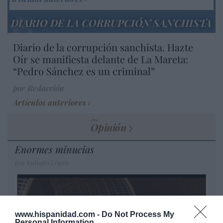
DIARIO DE LA CORRUPCIÓN SANCHISTA
Diario de la corrupción sanchista. Hazte
Oír se manifiesta delante de La Mareta:
“Pedro Sánchez es un criminal”
por Redacción
Artículos anteriores
Opinión
Enormes minucias
por Eulogio López
www.hispanidad.com -
Do Not Process My
Personal Information