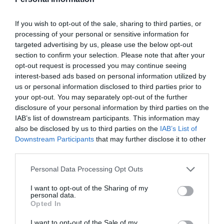
If you wish to opt-out of the sale, sharing to third parties, or
processing of your personal or sensitive information for
targeted advertising by us, please use the below opt-out
section to confirm your selection. Please note that after your
opt-out request is processed you may continue seeing
Isabel Pantoja pierde dos pleitos con
interest-based ads based on personal information utilized by
Hacienda por 700.000 euros... suma y
us or personal information disclosed to third parties prior to
sigue
your opt-out. You may separately opt-out of the further
Eulogio López
disclosure of your personal information by third parties on the
IAB’s list of downstream participants. This information may
also be disclosed by us to third parties on the
IAB’s List of
El IBEX 35 cerró la sesión del
Downstream Participants
that may further disclose it to other
miércoles en los 20.057 puntos,
third parties.
un nuevo récord
Eulogio López
Personal Data Processing Opt Outs
I want to opt-out of the Sharing of my
Ceuta. Nuestra Señora de África:
personal data.
convertir al musulmán
Opted In
Eulogio López
I want to opt-out of the Sale of my