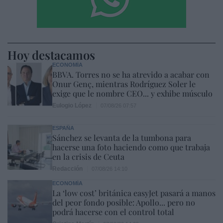
Hoy destacamos
ECONOMÍA
BBVA. Torres no se ha atrevido a acabar con
Onur Genç, mientras Rodríguez Soler le
exige que le nombre CEO... y exhibe músculo
Eulogio López
07/08/26 07:57
ESPAÑA
Sánchez se levanta de la tumbona para
hacerse una foto haciendo como que trabaja
en la crisis de Ceuta
Redacción
07/08/26 14:10
ECONOMÍA
La ‘low cost’ británica easyJet pasará a manos
del peor fondo posible: Apollo... pero no
podrá hacerse con el control total