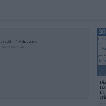
Marc
desm
ver
fals
por 
Artíc
Dia
Haz
La 
cri
por