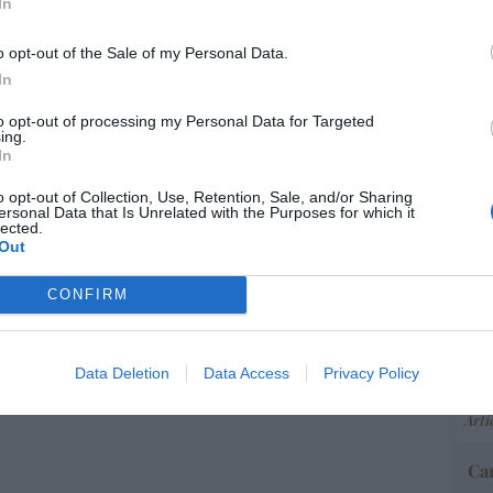
In
07/08/26 12:37
o opt-out of the Sale of my Personal Data.
In
istianófobo en la muy ‘woke’ ciudad de
“E
k: destrozan una imagen de la Virgen
pon
to opt-out of processing my Personal Data for Targeted
ing.
pr
In
ame
7/08/26 11:46
por 
o opt-out of Collection, Use, Retention, Sale, and/or Sharing
ersonal Data that Is Unrelated with the Purposes for which it
Artí
lected.
Out
CONFIRM
EEU
ter
def
Data Deletion
Data Access
Privacy Policy
por 
Artí
Car