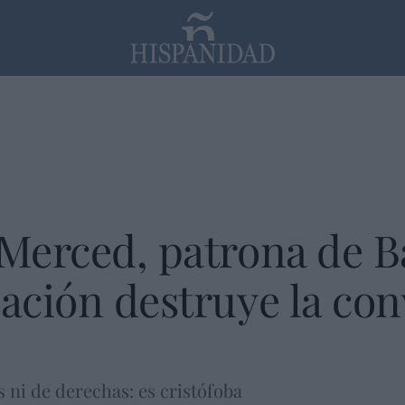
PP
SANTANDER
Religión
 Merced, patrona de B
zación destruye la con
 ni de derechas: es cristófoba