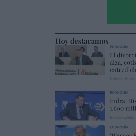
Hoy destacamos
ECONOMÍA
El divorc
alza, coti
entredic
Cristina Martín
ECONOMÍA
Indra. Hi
1.600 mil
Eulogio López
ECONOMÍA
‘Warner B