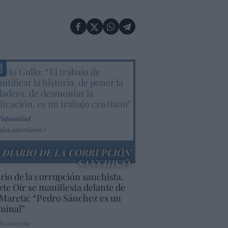
elo Gullo: “El trabajo de
itificar la historia, de poner la
dadera, de desmontar la
ificación, es un trabajo cristiano"
Hispanidad
ulos anteriores
DIARIO DE LA CORRUPCIÓN
SANCHISTA
rio de la corrupción sanchista.
te Oír se manifiesta delante de
Mareta: “Pedro Sánchez es un
minal”
 Redacción