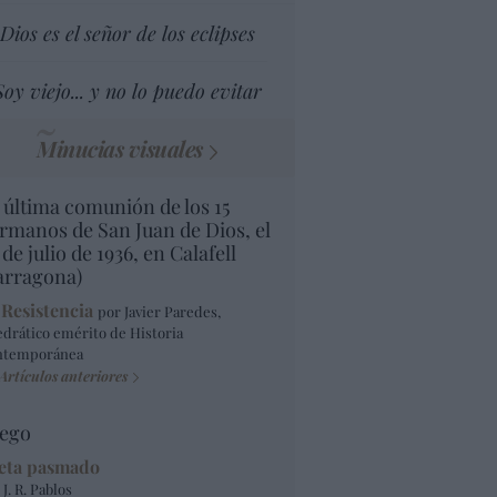
Dios es el señor de los eclipses
Soy viejo... y no lo puedo evitar
Minucias visuales
 última comunión de los 15
rmanos de San Juan de Dios, el
 de julio de 1936, en Calafell
arragona)
 Resistencia
por Javier Paredes,
edrático emérito de Historia
ntemporánea
Artículos anteriores
ego
eta pasmado
 J. R. Pablos