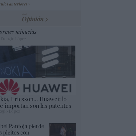
culos anteriores
Opinión
ormes minucias
 Eulogio López
kia, Ericsson... Huawei: lo
e importan son las patentes
ogio López
abel Pantoja pierde
s pleitos con