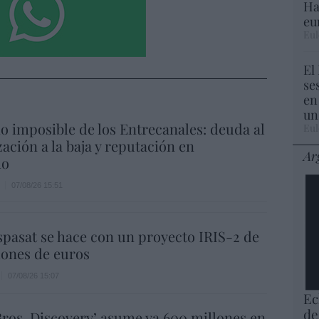
Ha
eu
Eul
El
se
en
un
io imposible de los Entrecanales: deuda al
Eul
zación a la baja y reputación en
Ar
ho
07/08/26 15:51
spasat se hace con un proyecto IRIS-2 de
lones de euros
07/08/26 15:07
Ec
de
ros. Discovery’ asume ya 600 millones en