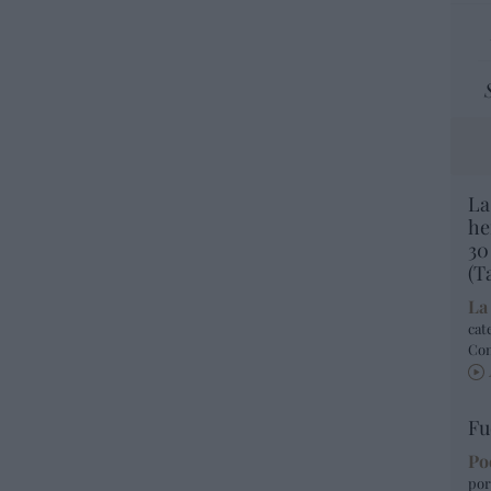
La
he
30
(T
La
cat
Co
Fu
Po
por