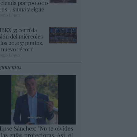
cienda por 700.000
ros... suma y sigue
ogio López
 IBEX 35 cerró la
sión del miércoles
 los 20.057 puntos,
 nuevo récord
ogio López
gumentos
lipse Sánchez: "No te olvides
 las gafas protectoras. Así, el