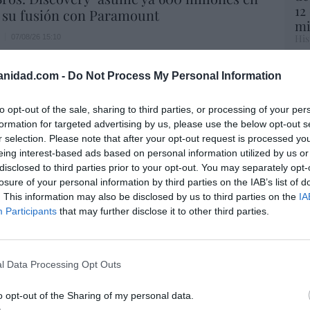
12
 su fusión con Paramount
mi
His
07/08/26 15:10
Vo
anidad.com -
Do Not Process My Personal Information
hi
ost’ británica easyJet pasará a manos del
y 
o posible: Apollo... pero no podrá hacerse
to opt-out of the sale, sharing to third parties, or processing of your per
op
trol total
formation for targeted advertising by us, please use the below opt-out s
pr
r selection. Please note that after your opt-out request is processed y
Red
07/08/26 14:09
eing interest-based ads based on personal information utilized by us or
L
disclosed to third parties prior to your opt-out. You may separately opt-
“S
. Comienza el diálogo entre chavismo y
losure of your personal information by third parties on the IAB’s list of
si
 de la oposición, pero los venezolanos
. This information may also be disclosed by us to third parties on the
IA
ab
Participants
that may further disclose it to other third parties.
 Corina
po
Es
iérrez
07/08/26 11:46
Go
co
l Data Processing Opt Outs
Ma
 logro del ministro Puente: los usuarios de
ce
o opt-out of the Sharing of my personal data.
lta velocidad caen un 15,5% hasta junio
His