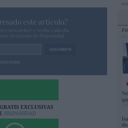
Artí
resado este artículo?
En
tro newsletter y recibe cada dia
o más destacado de Hispanidad
por
iones legales
No
qu
Eul
Is
do