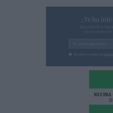
¿Te ha inte
Suscríbete a nues
en tu correo l
Tu correo electrónico...
He leído y acepto las
condic