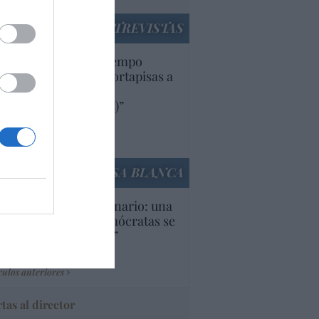
ENTREVISTAS
uropa lleva mucho tiempo
iendo aranceles y cortapisas a
oductos y compañías
ricanas (y europeas)”
Ana Sánchez Arjona
culos anteriores
LA CASA BLANCA
U. Inquietante escenario: una
cera parte de los demócratas se
ine como “socialista”
Ignacio Aguirre
culos anteriores
tas al director