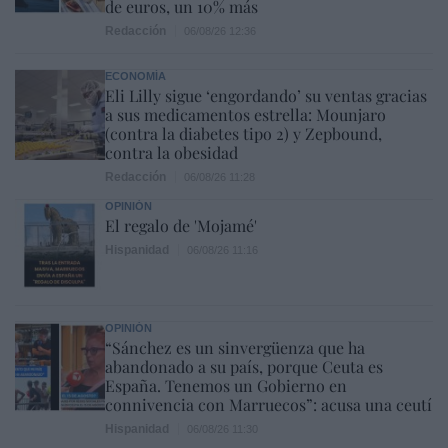
de euros, un 10% más
Redacción
06/08/26 12:36
ECONOMÍA
Eli Lilly sigue ‘engordando’ su ventas gracias
a sus medicamentos estrella: Mounjaro
(contra la diabetes tipo 2) y Zepbound,
contra la obesidad
Redacción
06/08/26 11:28
OPINIÓN
El regalo de 'Mojamé'
Hispanidad
06/08/26 11:16
OPINIÓN
“Sánchez es un sinvergüenza que ha
abandonado a su país, porque Ceuta es
España. Tenemos un Gobierno en
connivencia con Marruecos”: acusa una ceutí
Hispanidad
06/08/26 11:30