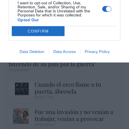
I want to opt-out of Collection, Use,
Retention, Sale, and/or Sharing of my
Personal Data that Is Unrelated with the
Purposes for which it was collected.
Opted Out
CONFIRM
Telepedro en acción: RTVE afirma que
entre los que han invadido Ceuta, "muchos
Data Deletion
Data Access
Privacy Policy
son licenciados y diplomados, que están
huyendo de su país por la guerra"
Hispanidad
Cuando el orco llame a tu
puerta, ábresela
Redacción
Fue una invasión y no venían a
trabajar, venían a provocar
Hispanidad