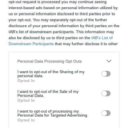
opt-out request is processed you may continue seeing
interest-based ads based on personal information utilized by
El IBEX 35 cerró la sesión del miércoles en
us or personal information disclosed to third parties prior to
your opt-out. You may separately opt-out of the further
los 20.057 puntos, un nuevo récord
disclosure of your personal information by third parties on the
Eulogio López
IAB’s list of downstream participants. This information may
also be disclosed by us to third parties on the
IAB’s List of
Ceuta. Nuestra Señora de África:
Downstream Participants
that may further disclose it to other
convertir al musulmán
third parties.
Eulogio López
Personal Data Processing Opt Outs
No perdamos el norte: la
I want to opt-out of the Sharing of my
emigración es mala
personal data.
Opted In
Eulogio López
I want to opt-out of the Sale of my
Argumentos
Personal Data.
Opted In
I want to opt-out of processing my
Personal Data for Targeted Advertising.
Opted In