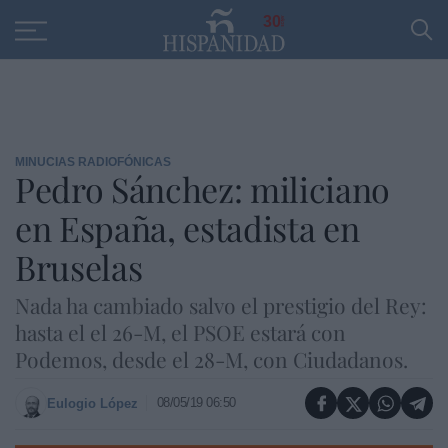
Educación
Entrevistas
PP
SANTANDER
R
30
MINUCIAS RADIOFÓNICAS
Pedro Sánchez: miliciano
en España, estadista en
Bruselas
Nada ha cambiado salvo el prestigio del Rey:
hasta el el 26-M, el PSOE estará con
Podemos, desde el 28-M, con Ciudadanos.
08/05/19 06:50
Eulogio López