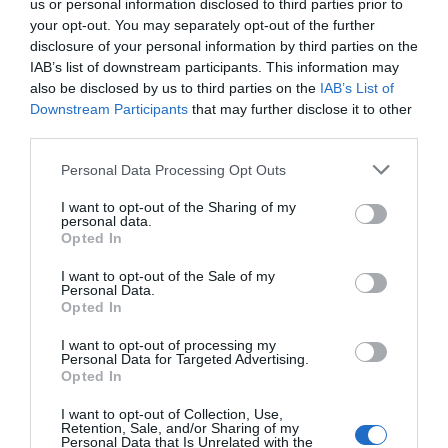
us or personal information disclosed to third parties prior to
con Hacienda por 700.000
your opt-out. You may separately opt-out of the further
euros... suma y sigue
disclosure of your personal information by third parties on the
Eulogio López
IAB’s list of downstream participants. This information may
also be disclosed by us to third parties on the
IAB’s List of
El IBEX 35 cerró la sesión del
Downstream Participants
that may further disclose it to other
miércoles en los 20.057 puntos,
third parties.
un nuevo récord
Personal Data Processing Opt Outs
Eulogio López
I want to opt-out of the Sharing of my
Argumentos
personal data.
Opted In
I want to opt-out of the Sale of my
Personal Data.
Opted In
I want to opt-out of processing my
Personal Data for Targeted Advertising.
Opted In
I want to opt-out of Collection, Use,
Retention, Sale, and/or Sharing of my
Personal Data that Is Unrelated with the