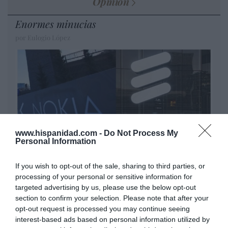
Opinión
Enormes minucias
por Eulogio López
www.hispanidad.com -
Do Not Process My
Personal Information
If you wish to opt-out of the sale, sharing to third parties, or
Nokia, Ericsson... Huawei: lo que importan
processing of your personal or sensitive information for
son las patentes
targeted advertising by us, please use the below opt-out
Eulogio López
section to confirm your selection. Please note that after your
opt-out request is processed you may continue seeing
Isabel Pantoja pierde dos pleitos
interest-based ads based on personal information utilized by