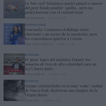
La ‘low cost’ británica easyJet pasará a manos
del peor fondo posible: Apollo... pero no
podrá hacerse con el control total
Cristina Martín
07/08/26 14:09
INTERNACIONAL
Venezuela. Comienza el diálogo entre
chavismo y un sector de la oposición, pero
los venezolanos quieren a Corina
José Ángel Gutiérrez
07/08/26 11:46
ECONOMÍA
El ‘gran’ logro del ministro Puente: los
usuarios de tren de alta velocidad caen un
15,5% hasta junio
Cristina Martín
07/08/26 12:37
SOCIEDAD
Ataque cristianófobo en la muy ‘woke’ ciudad
de Nueva York: destrozan una imagen de la
Virgen María
Redacción
07/08/26 11:46