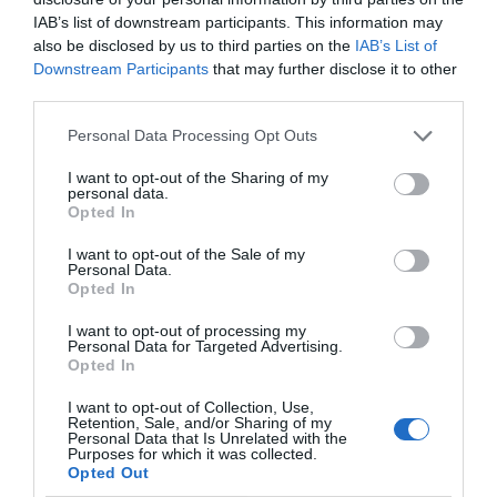
euros... suma y sigue
IAB’s list of downstream participants. This information may
Eulogio López
also be disclosed by us to third parties on the
IAB’s List of
Downstream Participants
that may further disclose it to other
third parties.
El IBEX 35 cerró la sesión del
miércoles en los 20.057 puntos,
Personal Data Processing Opt Outs
un nuevo récord
Eulogio López
I want to opt-out of the Sharing of my
personal data.
Opted In
Argumentos
I want to opt-out of the Sale of my
Personal Data.
Opted In
I want to opt-out of processing my
Personal Data for Targeted Advertising.
Opted In
I want to opt-out of Collection, Use,
Retention, Sale, and/or Sharing of my
Personal Data that Is Unrelated with the
Purposes for which it was collected.
Opted Out