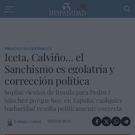
Educación
Entrevistas
PP
SANTANDER
R
30
MINUCIAS RADIOFÓNICAS
Iceta, Calviño... el
Sanchismo es egolatría y
corrección política
Soplan vientos de fronda para Pedro I
Sánchez porque hoy, en España, cualquier
barbaridad resulta políticamente correcta.
09/05/19 06:03
Eulogio López