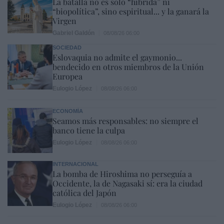
La batalla no es solo “híbrida” ni
“biopolítica”, sino espiritual... y la ganará la
Virgen
Gabriel Galdón
08/08/26 06:00
SOCIEDAD
Eslovaquia no admite el gaymonio...
bendecido en otros miembros de la Unión
Europea
Eulogio López
08/08/26 06:00
ECONOMÍA
Seamos más responsables: no siempre el
banco tiene la culpa
Eulogio López
08/08/26 06:00
INTERNACIONAL
La bomba de Hiroshima no perseguía a
Occidente, la de Nagasaki sí: era la ciudad
católica del Japón
Eulogio López
08/08/26 06:00