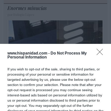
Enormes minucias
por Eulogio López
www.hispanidad.com -
Do Not Process My
Personal Information
If you wish to opt-out of the sale, sharing to third parties, or
processing of your personal or sensitive information for
Nokia, Ericsson... Huawei: lo que importan
targeted advertising by us, please use the below opt-out
section to confirm your selection. Please note that after your
son las patentes
opt-out request is processed you may continue seeing
Eulogio López
interest-based ads based on personal information utilized by
us or personal information disclosed to third parties prior to
Isabel Pantoja pierde dos pleitos
your opt-out. You may separately opt-out of the further
con Hacienda por 700.000
disclosure of your personal information by third parties on the