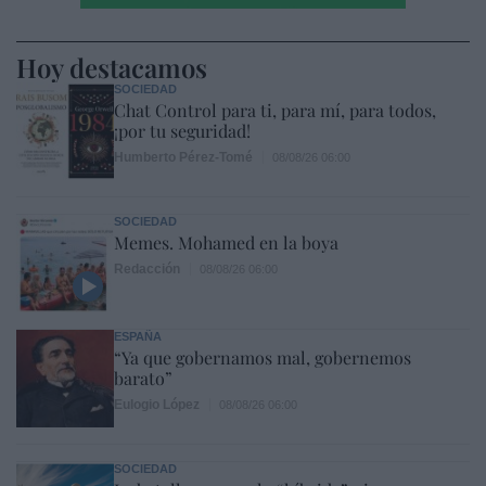
Hoy destacamos
SOCIEDAD
Chat Control para ti, para mí, para todos,
¡por tu seguridad!
Humberto Pérez-Tomé
08/08/26 06:00
SOCIEDAD
Memes. Mohamed en la boya
Redacción
08/08/26 06:00
ESPAÑA
“Ya que gobernamos mal, gobernemos
barato”
Eulogio López
08/08/26 06:00
SOCIEDAD