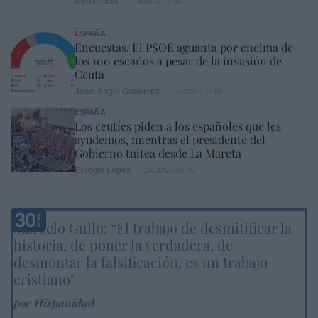
Redacción
10/08/26 12:00
ESPAÑA
Encuestas. El PSOE aguanta por encima de
los 100 escaños a pesar de la invasión de
Ceuta
José Ángel Gutiérrez
10/08/26 11:02
ESPAÑA
Los ceutíes piden a los españoles que les
ayudemos, mientras el presidente del
Gobierno tuitea desde La Mareta
Eulogio López
10/08/26 08:35
Marcelo Gullo: “El trabajo de desmitificar la
historia, de poner la verdadera, de
desmontar la falsificación, es un trabajo
cristiano"
por Hispanidad