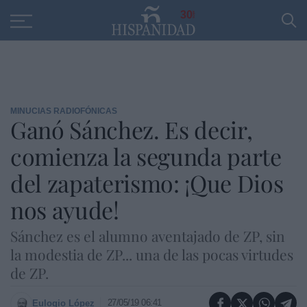
Educación
Entrevistas
PP
SANTANDER
R
30
MINUCIAS RADIOFÓNICAS
Ganó Sánchez. Es decir,
comienza la segunda parte
del zapaterismo: ¡Que Dios
nos ayude!
Sánchez es el alumno aventajado de ZP, sin
la modestia de ZP... una de las pocas virtudes
de ZP.
27/05/19 06:41
Eulogio López