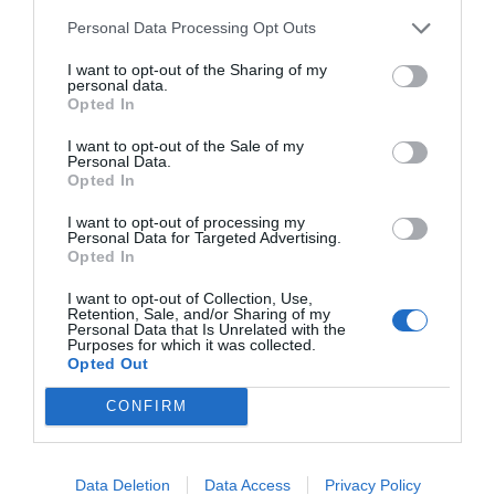
Personal Data Processing Opt Outs
Argumentos
I want to opt-out of the Sharing of my
personal data.
Opted In
I want to opt-out of the Sale of my
Personal Data.
Opted In
I want to opt-out of processing my
Personal Data for Targeted Advertising.
Opted In
I want to opt-out of Collection, Use,
Retention, Sale, and/or Sharing of my
El desplante de Albares a Milei... ante
Personal Data that Is Unrelated with the
Purposes for which it was collected.
Felipe VI
Opted Out
Hispanidad
CONFIRM
Nuestra contradicción ‘in
terminis’: niños tutelados por el
Data Deletion
Data Access
Privacy Policy
Estado que sufren violencia