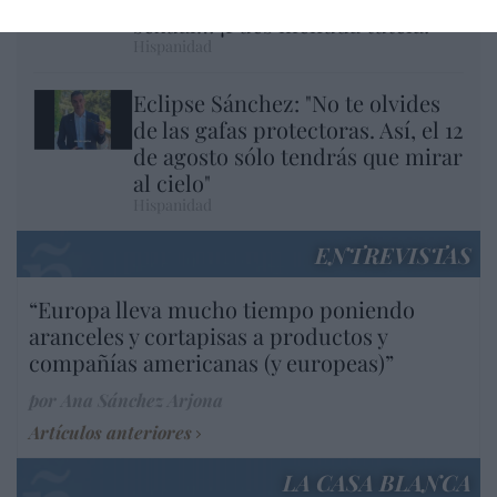
sexual… ¡Pues menuda tutela!
Hispanidad
Eclipse Sánchez: "No te olvides
de las gafas protectoras. Así, el 12
de agosto sólo tendrás que mirar
al cielo"
Hispanidad
ENTREVISTAS
“Europa lleva mucho tiempo poniendo
aranceles y cortapisas a productos y
compañías americanas (y europeas)”
por Ana Sánchez Arjona
Artículos anteriores
LA CASA BLANCA