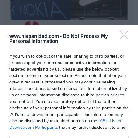
www.hispanidad.com -
Do Not Process My
Personal Information
Nokia, Ericsson... Huawei: lo que importan
son las patentes
If you wish to opt-out of the sale, sharing to third parties, or
Eulogio López
processing of your personal or sensitive information for
targeted advertising by us, please use the below opt-out
section to confirm your selection. Please note that after your
Isabel Pantoja pierde dos pleitos
opt-out request is processed you may continue seeing
con Hacienda por 700.000
interest-based ads based on personal information utilized by
euros... suma y sigue
us or personal information disclosed to third parties prior to
Eulogio López
your opt-out. You may separately opt-out of the further
disclosure of your personal information by third parties on the
El IBEX 35 cerró la sesión del
IAB’s list of downstream participants. This information may
miércoles en los 20.057 puntos,
also be disclosed by us to third parties on the
IAB’s List of
un nuevo récord
Downstream Participants
that may further disclose it to other
third parties.
Eulogio López