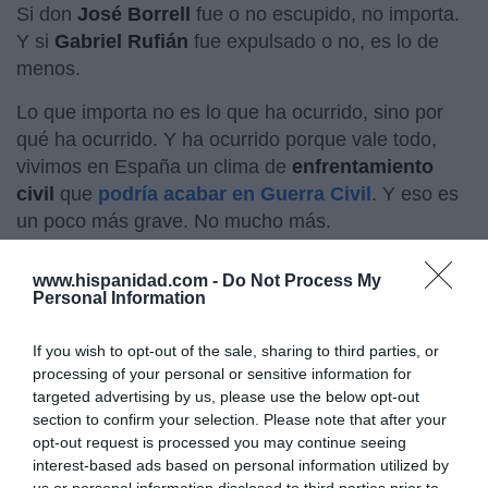
Si don
José Borrell
fue o no escupido, no importa.
Y si
Gabriel Rufián
fue expulsado o no, es lo de
menos.
Lo que importa no es lo que ha ocurrido, sino por
qué ha ocurrido. Y ha ocurrido porque vale todo,
vivimos en España un clima de
enfrentamiento
civil
que
podría acabar en Guerra Civil
. Y eso es
un poco más grave. No mucho más.
www.hispanidad.com -
Do Not Process My
Personal Information
If you wish to opt-out of the sale, sharing to third parties, or
processing of your personal or sensitive information for
targeted advertising by us, please use the below opt-out
section to confirm your selection. Please note that after your
opt-out request is processed you may continue seeing
interest-based ads based on personal information utilized by