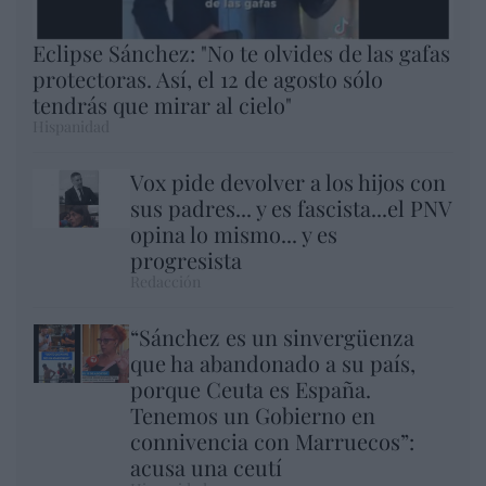
Eclipse Sánchez: "No te olvides de las gafas
protectoras. Así, el 12 de agosto sólo
tendrás que mirar al cielo"
Hispanidad
Vox pide devolver a los hijos con
sus padres... y es fascista...el PNV
opina lo mismo... y es
progresista
Redacción
“Sánchez es un sinvergüenza
que ha abandonado a su país,
porque Ceuta es España.
Tenemos un Gobierno en
connivencia con Marruecos”:
acusa una ceutí