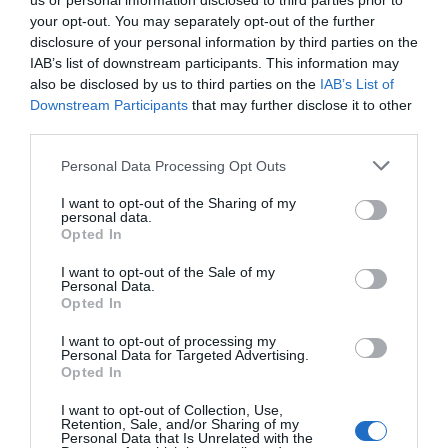
us or personal information disclosed to third parties prior to
your opt-out. You may separately opt-out of the further
disclosure of your personal information by third parties on the
IAB’s list of downstream participants. This information may
Si no hay libertad religiosa, no hay nada. En
also be disclosed by us to third parties on the
IAB’s List of
Downstream Participants
that may further disclose it to other
Occidente al católico se le obliga a estar
third parties.
calladito.
Personal Data Processing Opt Outs
Informe de Ayuda a la Iglesia Necesitada (
AIN
)
sobre
libertad religiosa
en el mundo. En Occidente
I want to opt-out of the Sharing of my
personal data.
la persecución no es sangrienta todavía, pero es
Opted In
elegante Si eres católico no puede subir en la
I want to opt-out of the Sale of my
escala social ni en tu profesión y, mayormente,
Personal Data.
debes estar calladito.
Opted In
I want to opt-out of processing my
Personal Data for Targeted Advertising.
Opted In
¿Te ha interesado este artículo?
I want to opt-out of Collection, Use,
Retention, Sale, and/or Sharing of my
Personal Data that Is Unrelated with the
Suscríbete a nuestro newsletter y recibe cada dia