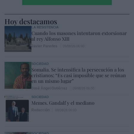
Hoy destacamos
LA RESISTENCIA
Cuando los masones intentaron extorsionar
al rey Alfonso XIII
Javier Paredes
09/08/26 06:00
SOCIEDAD
Somalia. Se intensifica la persecución a los
cristianos: “Es casi imposible que se reúnan
en un mismo lugar”
José Ángel Gutiérrez
09/08/26 06:00
SOCIEDAD
Memes. Gandalf y el mediano
Redacción
09/08/26 06:00
SOCIEDAD