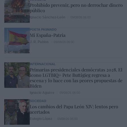
Prohibido prevenir, pero no derrochar dinero
público
Ignacio Sánchez-León
09/08/26 06:00
POETA PASMADO
Mi España-Patria
J. R. Pablos
09/08/26 06:00
INTERNACIONAL
Primarias presidenciales demócratas 2028. El
icono LGTBIQ+ Pete Buttigieg regresa a
escena y lo hace con las peores propuestas de
Biden
Ignacio Aguirre
09/08/26 06:00
SOCIEDAD
Los cambios del Papa León XIV: lentos pero
acertados
Eulogio López
09/08/26 06:00