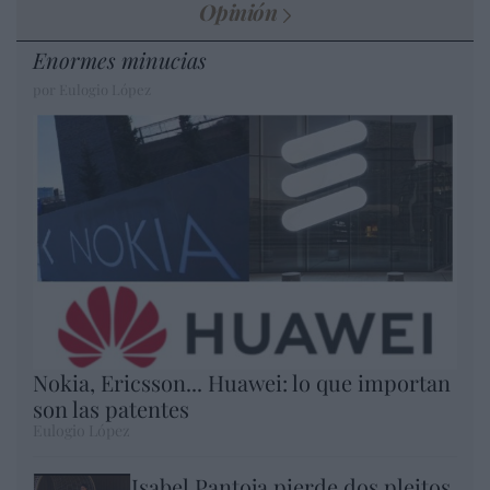
Opinión
Enormes minucias
por Eulogio López
Nokia, Ericsson... Huawei: lo que importan
son las patentes
Eulogio López
Isabel Pantoja pierde dos pleitos