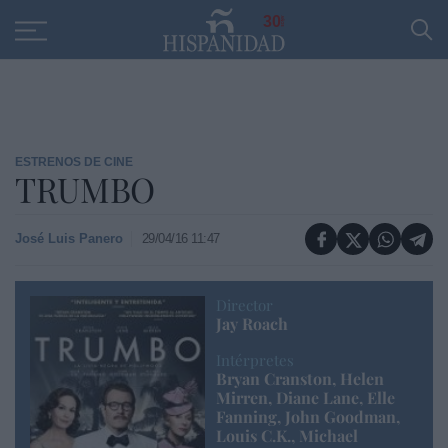
Educación
Entrevistas
PP
SANTANDER
R
30
ESTRENOS DE CINE
TRUMBO
José Luis Panero
29/04/16 11:47
Director
Jay Roach
Intérpretes
Bryan Cranston, Helen
Mirren, Diane Lane, Elle
Fanning, John Goodman,
Louis C.K., Michael