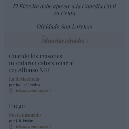
El Ejército debe apoyar a la Guardia Civil
en Ceuta
Olvidado San Lorenzo
Minucias visuales
Cuando los masones
intentaron extorsionar al
rey Alfonso XIII
La Resistencia
por Javier Paredes
Artículos anteriores
Fuego
Poeta pasmado
por J. R. Pablos
Artículos anteriores