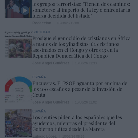
los grupos terroristas: "Tienen dos caminos:
someterse al imperio de la ley o enfrentar la
fuerza decidida del Estado"
Redacción
10/08/26 12:00
SOCIEDAD
Prosigue el genocidio de cristianos en África
a manos de los yihadistas: 62 cristianos
asesinados en el Congo y otros 13 en la
República Democrática del Congo
José Ángel Gutiérrez
10/08/26 11:33
ESPAÑA
Encuestas. El PSOE aguanta por encima de
los 100 escaños a pesar de la invasión de
Ceuta
José Ángel Gutiérrez
10/08/26 11:02
ESPAÑA
Los ceutíes piden a los españoles que les
ayudemos, mientras el presidente del
Gobierno tuitea desde La Mareta
Eulogio López
10/08/26 08:35