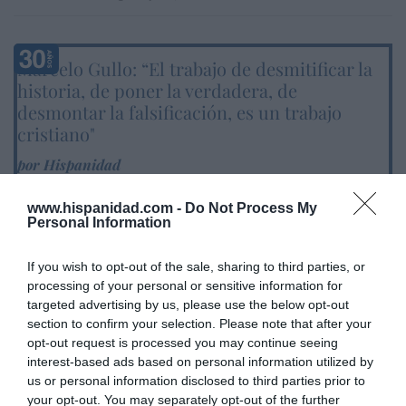
Marcelo Gullo: “El trabajo de desmitificar la
historia, de poner la verdadera, de
desmontar la falsificación, es un trabajo
cristiano"
por Hispanidad
Artículos anteriores
www.hispanidad.com -
Do Not Process My
Personal Information
DIARIO DE LA CORRUPCIÓN SANCHISTA
If you wish to opt-out of the sale, sharing to third parties, or
Diario de la corrupción sanchista. Hazte
processing of your personal or sensitive information for
Oír se manifiesta delante de La Mareta:
targeted advertising by us, please use the below opt-out
“Pedro Sánchez es un criminal”
section to confirm your selection. Please note that after your
opt-out request is processed you may continue seeing
por Redacción
interest-based ads based on personal information utilized by
Artículos anteriores
us or personal information disclosed to third parties prior to
your opt-out. You may separately opt-out of the further