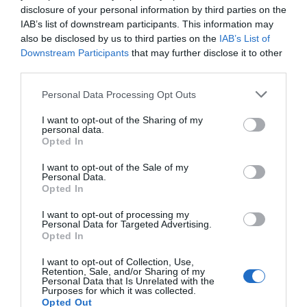
disclosure of your personal information by third parties on the
Opinión
IAB’s list of downstream participants. This information may
also be disclosed by us to third parties on the
IAB’s List of
Enormes minucias
Downstream Participants
that may further disclose it to other
por Eulogio López
third parties.
Personal Data Processing Opt Outs
I want to opt-out of the Sharing of my
personal data.
Opted In
I want to opt-out of the Sale of my
Personal Data.
Opted In
I want to opt-out of processing my
Personal Data for Targeted Advertising.
Opted In
Nokia, Ericsson... Huawei: lo que importan
son las patentes
I want to opt-out of Collection, Use,
Retention, Sale, and/or Sharing of my
Eulogio López
Personal Data that Is Unrelated with the
Purposes for which it was collected.
Opted Out