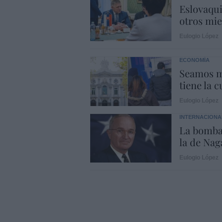
Eslovaqui
otros mi
Eulogio López
ECONOMÍA
Seamos m
tiene la c
Eulogio López
INTERNACIONA
La bomba
la de Naga
Eulogio López