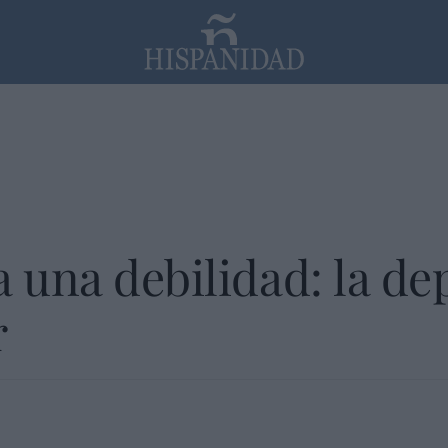
PP
SANTANDER
Religión
a una debilidad: la d
r