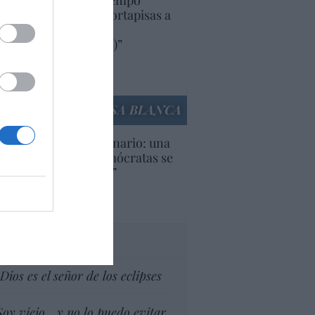
uropa lleva mucho tiempo
iendo aranceles y cortapisas a
oductos y compañías
ricanas (y europeas)”
Ana Sánchez Arjona
culos anteriores
LA CASA BLANCA
U. Inquietante escenario: una
cera parte de los demócratas se
ine como “socialista”
Ignacio Aguirre
culos anteriores
tas al director
Dios es el señor de los eclipses
Soy viejo... y no lo puedo evitar