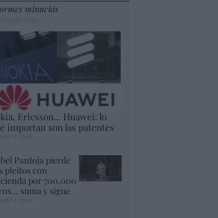
ormes minucias
 Eulogio López
kia, Ericsson... Huawei: lo
e importan son las patentes
ogio López
abel Pantoja pierde
s pleitos con
cienda por 700.000
ros... suma y sigue
ogio López