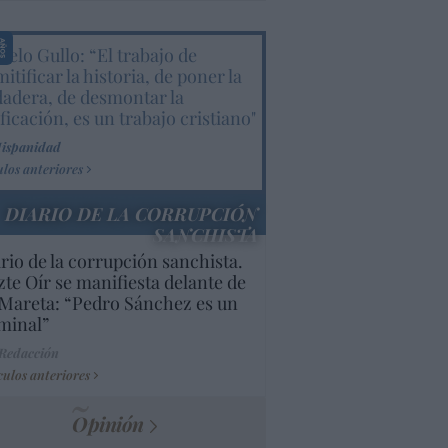
elo Gullo: “El trabajo de
itificar la historia, de poner la
dadera, de desmontar la
ificación, es un trabajo cristiano"
Hispanidad
ulos anteriores
DIARIO DE LA CORRUPCIÓN
SANCHISTA
rio de la corrupción sanchista.
te Oír se manifiesta delante de
Mareta: “Pedro Sánchez es un
minal”
 Redacción
culos anteriores
Opinión