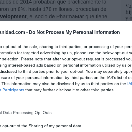
ltados de 2014 probaban que prácticamente la
Vo
aron un 8%, hasta 178 millones, procedían del
hi
evelopment
, el socio de PharmaMar que tiene
y 
op
Yondelis en EEUU, presentó en noviembre del
pr
de registro para la aplicación del medicamento
anidad.com -
Do Not Process My Personal Information
Red
tejidos blandos.
Rafael
to opt-out of the sale, sharing to third parties, or processing of your per
“S
formation for targeted advertising by us, please use the below opt-out s
si
r selection. Please note that after your opt-out request is processed y
ab
eing interest-based ads based on personal information utilized by us or
po
disclosed to third parties prior to your opt-out. You may separately opt-
Es
losure of your personal information by third parties on the IAB’s list of
Go
. This information may also be disclosed by us to third parties on the
IA
co
Participants
that may further disclose it to other third parties.
resado este artículo?
Ma
ce
tro newsletter y recibe cada dia
His
o más destacado de Hispanidad
l Data Processing Opt Outs
o opt-out of the Sharing of my personal data.