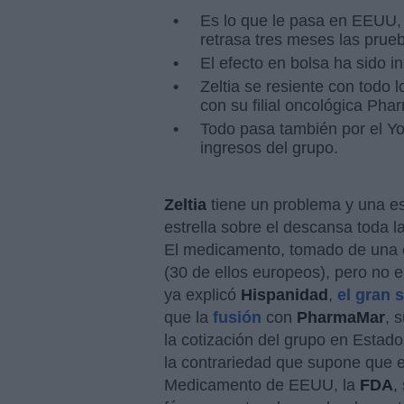
Es lo que le pasa en EEUU,
retrasa tres meses las prue
El efecto en bolsa ha sido i
Zeltia se resiente con todo 
con su filial oncológica Pha
Todo pasa también por el Yo
ingresos del grupo.
Zeltia
tiene un problema y una es
estrella sobre el descansa toda 
El medicamento, tomado de una 
(30 de ellos europeos), pero no 
ya explicó
Hispanidad
,
el gran s
que la
fusión
con
PharmaMar
, 
la cotización del grupo en Estad
la contrariedad que supone que e
Medicamento de EEUU, la
FDA
,