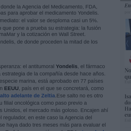
En
 donde la Agencia del Medicamento, FDA,
por
bas para aprobar el medicamento Yondelis.
nmediato: el valor se desploma casi un 5%.
lo que pone a prueba su estrategia: la fusión
rmaMar y la cotización en Wall Street.
ndelis, de donde proceden la mitad de los
peranza: el antitumoral
Yondelis
, el fármaco
No
la estrategia de la compañía desde hace años.
qu
especie marina, está aprobado en 77 países
Eul
en
EEUU
, país en el que se concretará, como
Is
alto adelante de Zeltia
.Ese salto no es otro
do
su filial oncológica como paso previo a
Ha
os Unidos, el mercado más goloso. Encajen ahí
eu
l regulador, en este caso la Agencia del
Eul
 se haya dado tres meses más para evaluar el