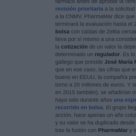
fármaco antes de aprobar la ven
revisión prioritaria
a la solicitu
a la CNMV, PharmaMar dice que 
terminará la evaluación hasta el 
bolsa
con caídas de Zeltia cercan
lleva por sí mismo a una considera
la
cotización
de un valor la dep
determinado un
regulador
. Es l
gallego que preside
José María 
que en ese caso, las cifras que e
bueno en EEUU, la compañía podr
torno a 20 millones de euros. Y 
en 2015 también), se añadirían o
haya sido durante años
una espe
recorrido en bolsa
. El grupo lle
acción, hace apenas un año cotiz
y su valor se ha duplicado desde
tras la fusión con
PharmaMar
y s