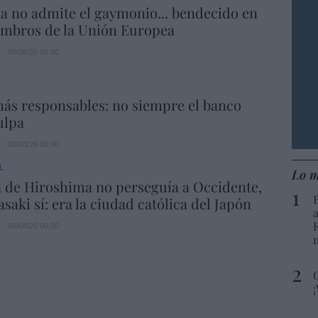
a no admite el gaymonio... bendecido en
embros de la Unión Europea
08/08/26 06:00
ás responsables: no siempre el banco
ulpa
08/08/26 06:00
L
Lo m
 de Hiroshima no perseguía a Occidente,
saki sí: era la ciudad católica del Japón
08/08/26 06:00