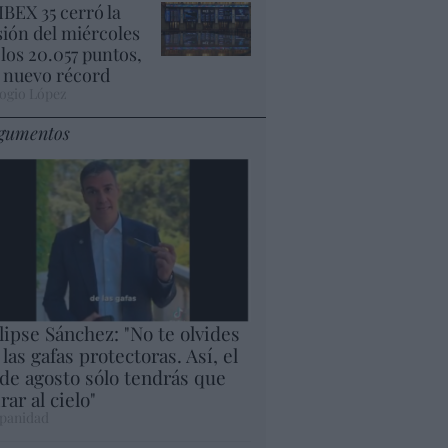
 IBEX 35 cerró la
sión del miércoles
 los 20.057 puntos,
 nuevo récord
ogio López
gumentos
lipse Sánchez: "No te olvides
 las gafas protectoras. Así, el
 de agosto sólo tendrás que
rar al cielo"
panidad