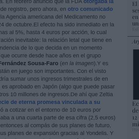
ta. En febrero anunció que la FDA
otorgaba la
El
d de registro, pero ahora, en
otro comunicado
se
en
la Agencia americana del Medicamento no
un
24 de octubre.El efecto ha sido inmediato en la
Eul
as al 5%, hasta 4 euros por acción, lo cual
ción inevitable: la relación letal que tiene en
Ar
endencia de lo que decida en un momento
o que ocurre desde hace años en el grupo
Fernández Sousa-Faro
(
en la imagen
).Y es
stán en juego son importantes. Con el visto
ía sumar unos ingresos trimestrales de en
si es aprobado en Japón (algo que puede pasar
tros 10 millones de ingresos.De ahí que Zeltia
cie de eterna promesa vinculada a su
Ec
de
gó a cotizar en el entorno de 10 euros por
12
aba a una cuarta parte de esa cifra (2,5 euros)
mi
 entonces al compás de sus planes de futuro,
His
us planes de expansión gracias al Yondelis. Y