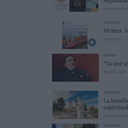
Humberto Pér
SOCIEDAD
Memes. M
Redacción
0
ESPAÑA
“Ya que 
Eulogio López
SOCIEDAD
La batalla
espiritual
Gabriel Galdón
SOCIEDAD