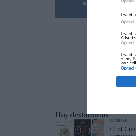
Opted 
He leído y acepto las
condic
I want t
Opted 
I want 
Advertis
Opted 
I want t
of my P
was col
Opted 
Hoy destacamos
SOCIEDAD
Chat Cont
seguridad