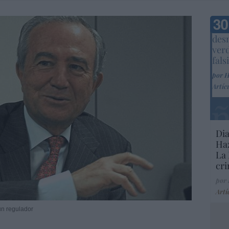
Marc
desm
ver
fals
por 
Artíc
Dia
Haz
La 
cri
por
Artí
un regulador