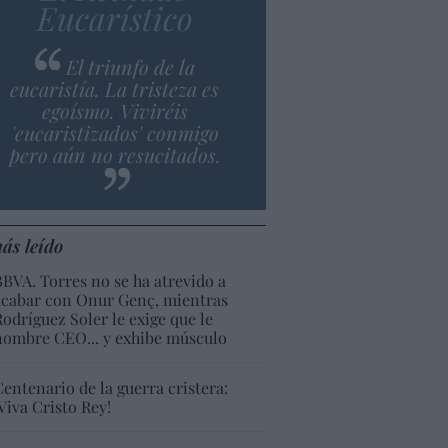
Eucarístico
El triunfo de la
eucaristía. La tristeza es
egoísmo. Viviréis
'eucaristizados' conmigo
pero aún no resucitados.
ás leído
BBVA. Torres no se ha atrevido a
acabar con Onur Genç, mientras
Rodríguez Soler le exige que le
nombre CEO... y exhibe músculo
Centenario de la guerra cristera:
¡Viva Cristo Rey!