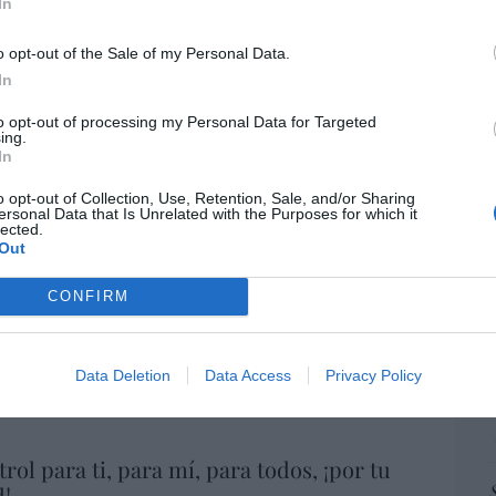
“E
In
iones legales
pon
pr
o opt-out of the Sale of my Personal Data.
ame
In
por 
to opt-out of processing my Personal Data for Targeted
Artí
ing.
In
o opt-out of Collection, Use, Retention, Sale, and/or Sharing
ersonal Data that Is Unrelated with the Purposes for which it
EEU
lected.
ter
Out
def
CONFIRM
por 
Artí
Data Deletion
Data Access
Privacy Policy
Car
rol para ti, para mí, para todos, ¡por tu
!