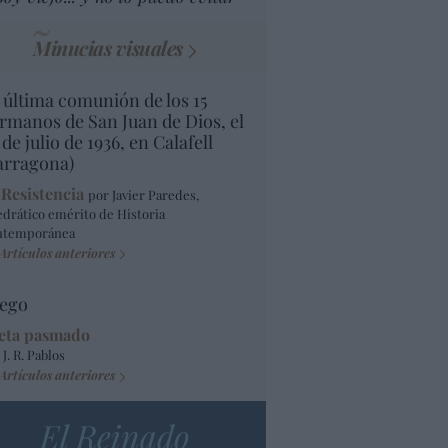
Minucias visuales
 última comunión de los 15
rmanos de San Juan de Dios, el
 de julio de 1936, en Calafell
arragona)
 Resistencia
por Javier Paredes,
edrático emérito de Historia
ntemporánea
Artículos anteriores
ego
eta pasmado
 J. R. Pablos
Artículos anteriores
El Reinado