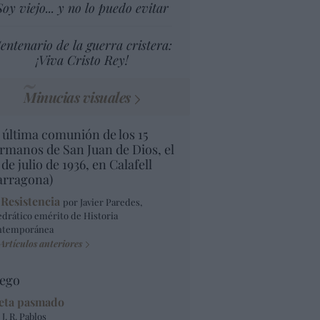
Soy viejo... y no lo puedo evitar
entenario de la guerra cristera:
¡Viva Cristo Rey!
Minucias visuales
 última comunión de los 15
rmanos de San Juan de Dios, el
 de julio de 1936, en Calafell
arragona)
 Resistencia
por Javier Paredes,
edrático emérito de Historia
ntemporánea
Artículos anteriores
ego
eta pasmado
 J. R. Pablos