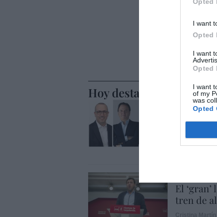
Opted 
I want t
Opted 
I want 
Advertis
Opted 
I want t
Hoy destacamos
of my P
was col
ECONOMÍA
Opted 
BBVA. Tor
Genç, mie
nombre C
Eulogio López
ECONOMÍA
El ‘gran’
tren de a
Cristina Martín