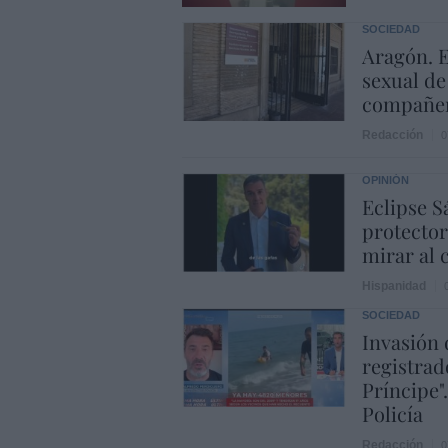
SOCIEDAD
Aragón. E
sexual d
compañera
Redacción
0
OPINIÓN
Eclipse S
protector
mirar al c
Hispanidad
SOCIEDAD
Invasión 
registrad
Príncipe"
Policía
Redacción
0