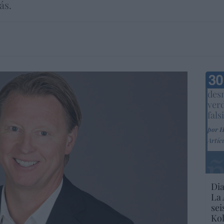
ás.
Marc
desm
ver
fals
por 
Artíc
Dia
La 
sei
Kol