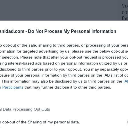
Vo
co
fa
mi
Red
anidad.com -
Do Not Process My Personal Information
resado este artículo?
“S
to opt-out of the sale, sharing to third parties, or processing of your per
tro newsletter y recibe cada dia
si
formation for targeted advertising by us, please use the below opt-out s
o más destacado de Hispanidad
ab
r selection. Please note that after your opt-out request is processed y
po
eing interest-based ads based on personal information utilized by us or
Es
disclosed to third parties prior to your opt-out. You may separately opt-
Go
losure of your personal information by third parties on the IAB’s list of
iones legales
co
. This information may also be disclosed by us to third parties on the
IA
Ma
Participants
that may further disclose it to other third parties.
ce
His
l Data Processing Opt Outs
El
His
o opt-out of the Sharing of my personal data.