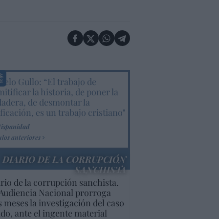
elo Gullo: “El trabajo de
itificar la historia, de poner la
dadera, de desmontar la
ificación, es un trabajo cristiano"
Hispanidad
ulos anteriores
DIARIO DE LA CORRUPCIÓN
SANCHISTA
rio de la corrupción sanchista.
Audiencia Nacional prorroga
s meses la investigación del caso
do, ante el ingente material