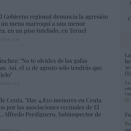
l Gobierno regional denuncia la agresión
C
e un mena marroquí a una menor
, en un piso tutelado, en Teruel
7/08/26 12:38
La
ánchez: "No te olvides de las gafas
he
as. Así, el 12 de agosto sólo tendrás que
30
(T
ielo"
La
07/08/26 12:18
cat
Co
de Ceuta. "Hay 4.820 menores en Ceuta
os por las asociaciones vecinales de El
... Alfredo Perdiguero, Subinspector de
Fu
Po
por
7/08/26 12:18