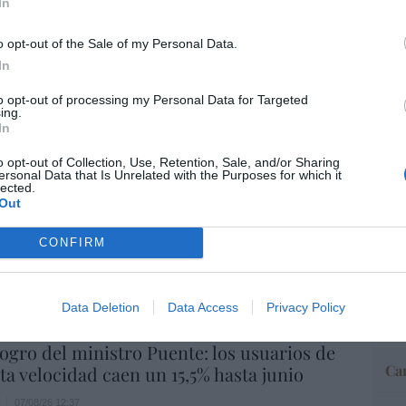
In
o opt-out of the Sale of my Personal Data.
“E
In
pon
pr
to opt-out of processing my Personal Data for Targeted
ing.
ame
In
por 
o opt-out of Collection, Use, Retention, Sale, and/or Sharing
Artí
ersonal Data that Is Unrelated with the Purposes for which it
lected.
Out
res no se ha atrevido a acabar con Onur
ntras Rodríguez Soler le exige que le
EEU
CONFIRM
EO... y exhibe músculo
ter
def
07/08/26 07:57
Data Deletion
Data Access
Privacy Policy
por 
Artí
 logro del ministro Puente: los usuarios de
Car
lta velocidad caen un 15,5% hasta junio
07/08/26 12:37