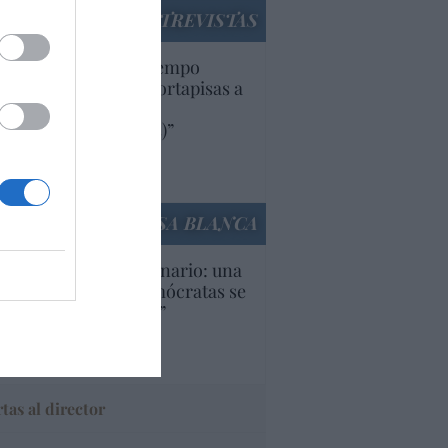
ENTREVISTAS
uropa lleva mucho tiempo
iendo aranceles y cortapisas a
oductos y compañías
ricanas (y europeas)”
Ana Sánchez Arjona
culos anteriores
LA CASA BLANCA
U. Inquietante escenario: una
cera parte de los demócratas se
ine como “socialista”
Ignacio Aguirre
culos anteriores
tas al director