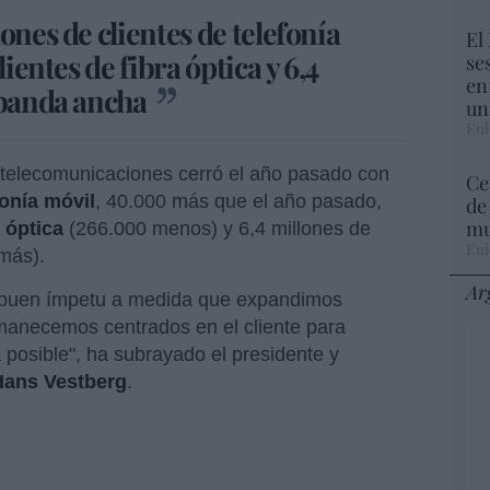
ones de clientes de telefonía
El
lientes de fibra óptica y 6,4
se
en
e banda ancha
un
Eul
telecomunicaciones cerró el año pasado con
Ce
onía móvil
, 40.000 más que el año pasado,
de
mu
a óptica
(266.000 menos) y 6,4 millones de
Eul
más).
Ar
 buen ímpetu a medida que expandimos
rmanecemos centrados en el cliente para
 posible", ha subrayado el presidente y
Hans Vestberg
.