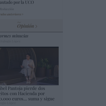
autado por la UCO
 Redacción
culos anteriores
Opinión
ormes minucias
 Eulogio López
abel Pantoja pierde dos
eitos con Hacienda por
0.000 euros... suma y sigue
ogio López