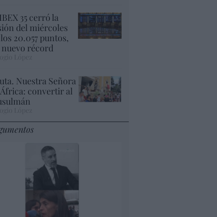
 IBEX 35 cerró la
sión del miércoles
 los 20.057 puntos,
 nuevo récord
ogio López
uta. Nuestra Señora
 África: convertir al
sulmán
ogio López
gumentos