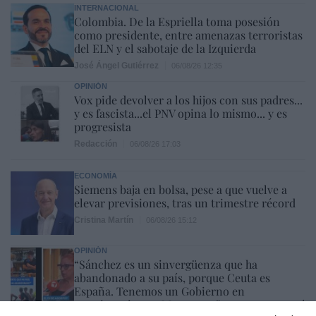
INTERNACIONAL
Colombia. De la Espriella toma posesión
como presidente, entre amenazas terroristas
del ELN y el sabotaje de la Izquierda
José Ángel Gutiérrez
06/08/26 12:35
OPINIÓN
Vox pide devolver a los hijos con sus padres...
y es fascista...el PNV opina lo mismo... y es
progresista
Redacción
06/08/26 17:03
ECONOMÍA
Siemens baja en bolsa, pese a que vuelve a
elevar previsiones, tras un trimestre récord
Cristina Martín
06/08/26 15:12
OPINIÓN
“Sánchez es un sinvergüenza que ha
abandonado a su país, porque Ceuta es
España. Tenemos un Gobierno en
connivencia con Marruecos”: acusa una ceutí