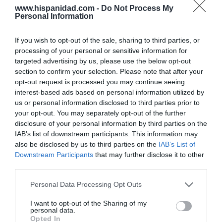
Hispanidad
06/08/26 11:30
www.hispanidad.com -
Do Not Process My
Personal Information
If you wish to opt-out of the sale, sharing to third parties, or
Marcelo Gullo: “El trabajo de desmitificar la
processing of your personal or sensitive information for
historia, de poner la verdadera, de
targeted advertising by us, please use the below opt-out
desmontar la falsificación, es un trabajo
section to confirm your selection. Please note that after your
cristiano"
opt-out request is processed you may continue seeing
interest-based ads based on personal information utilized by
por Hispanidad
us or personal information disclosed to third parties prior to
Artículos anteriores
your opt-out. You may separately opt-out of the further
disclosure of your personal information by third parties on the
DIARIO DE LA CORRUPCIÓN SANCHISTA
IAB’s list of downstream participants. This information may
also be disclosed by us to third parties on the
IAB’s List of
Downstream Participants
that may further disclose it to other
Diario de la corrupción sanchista. La
third parties.
Audiencia Nacional prorroga seis meses la
investigación del caso Koldo, ante el
Personal Data Processing Opt Outs
ingente material incautado por la UCO
I want to opt-out of the Sharing of my
por Redacción
personal data.
Opted In