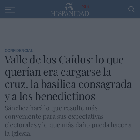
Educación
Entrevistas
PP
SANTANDER
R
30
CONFIDENCIAL
Valle de los Caídos: lo que
querían era cargarse la
cruz, la basílica consagrada
y a los benedictinos
Sánchez hará lo que resulte más
conveniente para sus expectativas
electorales y lo que más daño pueda hacer a
la Iglesia.