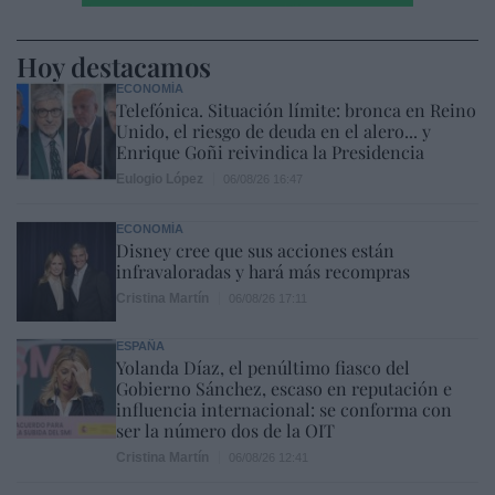
Hoy destacamos
ECONOMÍA
Telefónica. Situación límite: bronca en Reino
Unido, el riesgo de deuda en el alero... y
Enrique Goñi reivindica la Presidencia
Eulogio López
06/08/26 16:47
ECONOMÍA
Disney cree que sus acciones están
infravaloradas y hará más recompras
Cristina Martín
06/08/26 17:11
ESPAÑA
Yolanda Díaz, el penúltimo fiasco del
Gobierno Sánchez, escaso en reputación e
influencia internacional: se conforma con
ser la número dos de la OIT
Cristina Martín
06/08/26 12:41