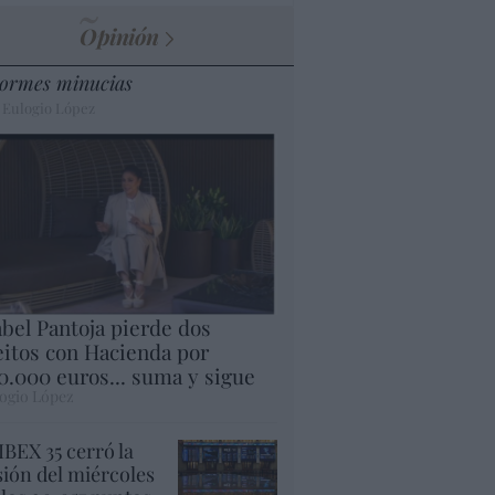
Opinión
ormes minucias
 Eulogio López
abel Pantoja pierde dos
eitos con Hacienda por
0.000 euros... suma y sigue
ogio López
 IBEX 35 cerró la
sión del miércoles