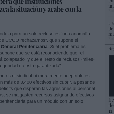
era que Instituciones
en
un
ca la situación y acabe con la
Eul
Ce
de
mu
módulo para un solo recluso es “una anomalía
Eul
sde CCOO rechazamos”, que supone el
General Penitenciaria
. Si el problema es
Ar
, supone que se está reconociendo que “el
á colapsado” y que el resto de reclusos -miles-
eguridad no está garantizada”.
no es ni sindical ni moralmente aceptable es
en más de 3.400 efectivos sin cubrir, a pesar de
éficits que disparan las agresiones al personal
ias, se malgasten recursos asignando efectivos
Ec
d penitenciaria para un módulo con un solo
de
12