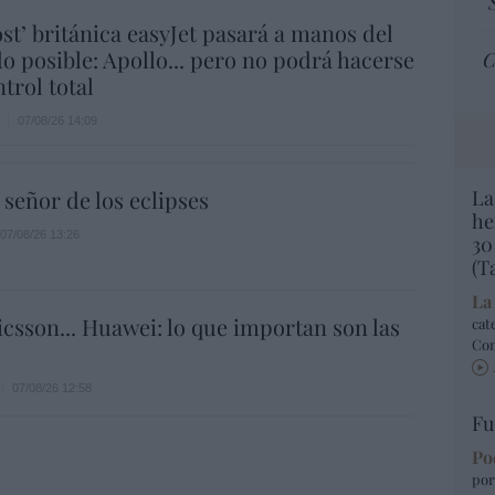
ost’ británica easyJet pasará a manos del
o posible: Apollo... pero no podrá hacerse
C
trol total
07/08/26 14:09
 señor de los eclipses
La
he
07/08/26 13:26
30
(T
La
icsson... Huawei: lo que importan son las
cat
Co
07/08/26 12:58
Fu
Po
por