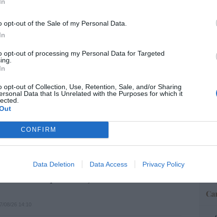
In
o opt-out of the Sale of my Personal Data.
“E
In
pon
pr
to opt-out of processing my Personal Data for Targeted
ame
ing.
In
por 
Artí
o opt-out of Collection, Use, Retention, Sale, and/or Sharing
res no se ha atrevido a acabar con Onur
ersonal Data that Is Unrelated with the Purposes for which it
lected.
ntras Rodríguez Soler le exige que le
Out
EO... y exhibe músculo
EEU
CONFIRM
07/08/26 07:57
ter
def
por 
e levanta de la tumbona para hacerse una
Data Deletion
Data Access
Privacy Policy
Artí
endo como que trabaja en la crisis de
Car
7/08/26 14:10