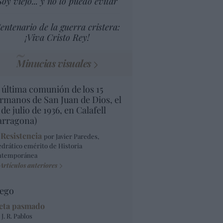
Soy viejo... y no lo puedo evitar
entenario de la guerra cristera:
¡Viva Cristo Rey!
Minucias visuales
 última comunión de los 15
rmanos de San Juan de Dios, el
 de julio de 1936, en Calafell
arragona)
 Resistencia
por Javier Paredes,
edrático emérito de Historia
ntemporánea
Artículos anteriores
ego
eta pasmado
 J. R. Pablos