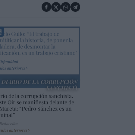
elo Gullo: “El trabajo de
itificar la historia, de poner la
dadera, de desmontar la
ificación, es un trabajo cristiano"
Hispanidad
ulos anteriores
DIARIO DE LA CORRUPCIÓN
SANCHISTA
rio de la corrupción sanchista.
te Oír se manifiesta delante de
Mareta: “Pedro Sánchez es un
minal”
 Redacción
culos anteriores