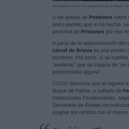
Urdangarín recibe “un evidente trato de favor” en
A las quejas de
Podemos
sobre u
único partido que lo ha hecho- s
personal de
Prisiones
por ese mo
A juicio de la representación del 
cárcel de
Brieva
es una prisión 
hombres. Por tanto, si se habilit
“evidente” que se trataría de “un t
penitenciaria alguna”.
CCOO denuncia que el ingreso en
duque de Palma -y cuñado de
Fe
Instituciones Penitenciarias, segú
Secretaría de Estado reconduzca 
asignar los centros con el mismo t