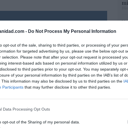
mi
His
Vo
resado este artículo?
hi
anidad.com -
Do Not Process My Personal Information
tro newsletter y recibe cada dia
y 
o más destacado de Hispanidad
op
pr
to opt-out of the sale, sharing to third parties, or processing of your per
Red
formation for targeted advertising by us, please use the below opt-out s
r selection. Please note that after your opt-out request is processed y
eing interest-based ads based on personal information utilized by us or
“S
iones legales
disclosed to third parties prior to your opt-out. You may separately opt-
si
losure of your personal information by third parties on the IAB’s list of
ab
. This information may also be disclosed by us to third parties on the
IA
po
Participants
that may further disclose it to other third parties.
Es
Go
co
Ma
l Data Processing Opt Outs
ce
His
o opt-out of the Sharing of my personal data.