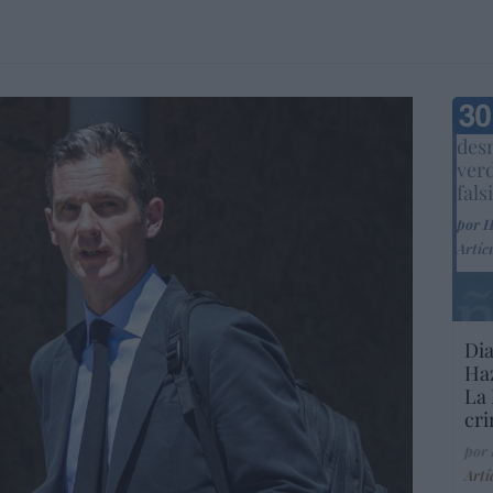
Marc
desm
ver
fals
por 
Artíc
Dia
Haz
La 
cri
por
Artí