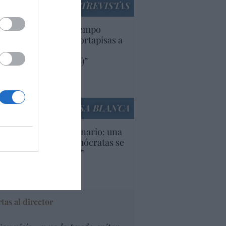
ENTREVISTAS
uropa lleva mucho tiempo
iendo aranceles y cortapisas a
oductos y compañías
ricanas (y europeas)”
Ana Sánchez Arjona
culos anteriores
LA CASA BLANCA
U. Inquietante escenario: una
cera parte de los demócratas se
ine como “socialista”
Ignacio Aguirre
culos anteriores
tas al director