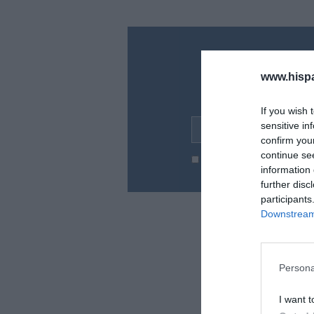
¿Te ha inte
www.hisp
Suscríbete a nues
en tu correo l
If you wish 
sensitive in
Tu correo electrónico...
confirm you
continue se
He leído y acepto las
condic
information 
further disc
participants
Downstream 
Persona
I want t