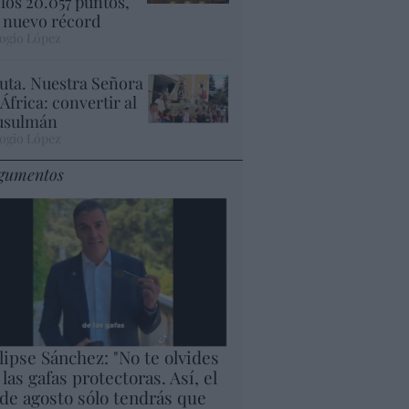
 los 20.057 puntos,
 nuevo récord
ogio López
uta. Nuestra Señora
 África: convertir al
sulmán
ogio López
gumentos
lipse Sánchez: "No te olvides
 las gafas protectoras. Así, el
 de agosto sólo tendrás que