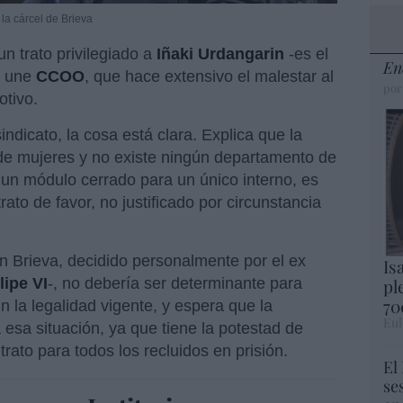
 la cárcel de Brieva
n trato privilegiado a
Iñaki Urdangarin
-es el
En
e une
CCOO
, que hace extensivo el malestar al
por
tivo.
sindicato, la cosa está clara. Explica que la
de mujeres y no existe ningún departamento de
a un módulo cerrado para un único interno, es
rato de favor, no justificado por circunstancia
 Brieva, decidido personalmente por el ex
Is
lipe VI
-, no debería ser determinante para
pl
70
n la legalidad vigente, y espera que la
Eul
esa situación, ya que tiene la potestad de
rato para todos los recluidos en prisión.
El
se