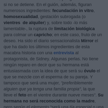
si no se detiene. En el guión, además, figuran
numerosos ingredientes:
fecundación in vitro
,
homosexualidad
, gestación subrogada (o
vientres
de alquiler
) y, sobre todo -lo más
lamentable-, la ruptura de
limitación biológica
para colmar un
capricho
; en este caso, fruto de un
deseo. Ha sido el diario sensacionalista
Mirror
el
que ha dado los últimos ingredientes de esta
macabra historia con una
entrevista
al
protagonista, de Sidney. Algunas perlas. No tiene
ningún reparo en decir que su hermana está
entusiasmada con la idea de que será su
óvulo
el
que se mezcle con el esperma de su pareja. Y
tampoco que será una mujer,
"preferiblemente
alguien que ya tenga una familia propia"
, la que
lleve el
feto
en el vientre durante nueve meses".
Su
hermana no será reconocida como la madre
,
pero según el
elemento
"será una
tía especial
o una