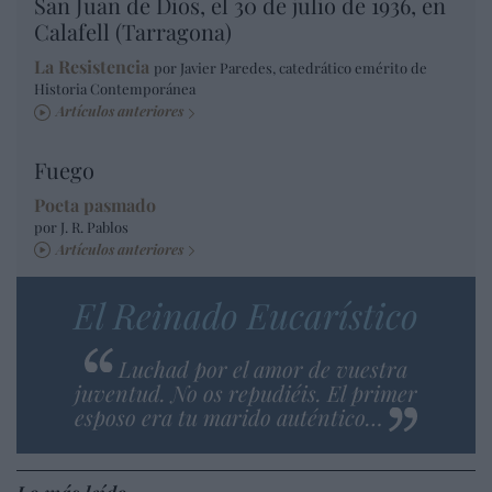
San Juan de Dios, el 30 de julio de 1936, en
Calafell (Tarragona)
La Resistencia
por Javier Paredes, catedrático emérito de
Historia Contemporánea
Artículos anteriores
Fuego
Poeta pasmado
por J. R. Pablos
Artículos anteriores
El Reinado Eucarístico
Luchad por el amor de vuestra
juventud. No os repudiéis. El primer
esposo era tu marido auténtico…