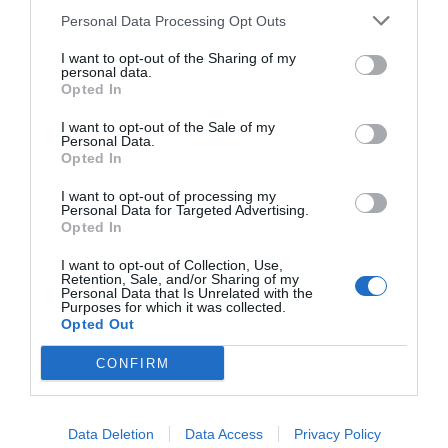
DIARIO DE LA CORRUPCIÓN SANCHISTA
Personal Data Processing Opt Outs
I want to opt-out of the Sharing of my
Diario de la corrupción sanchista. Hazte
personal data.
Opted In
Oír se manifiesta delante de La Mareta:
“Pedro Sánchez es un criminal”
I want to opt-out of the Sale of my
Personal Data.
por Redacción
Opted In
Artículos anteriores
I want to opt-out of processing my
Personal Data for Targeted Advertising.
Opinión
Opted In
I want to opt-out of Collection, Use,
Enormes minucias
Retention, Sale, and/or Sharing of my
Personal Data that Is Unrelated with the
por Eulogio López
Purposes for which it was collected.
Opted Out
CONFIRM
Data Deletion
Data Access
Privacy Policy