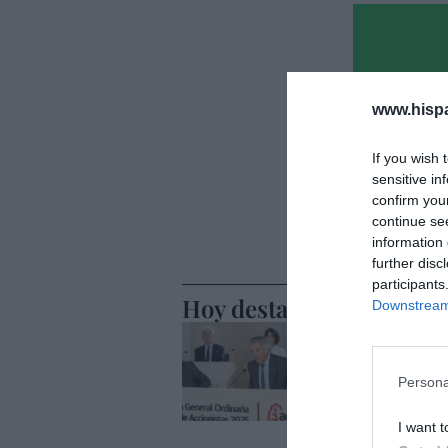
www.hisp
If you wish 
sensitive in
confirm you
continue se
information 
further disc
participants
Hoy destacamos
Downstream 
ECONOMÍA
El divorc
alza, coti
Persona
entredic
I want t
Cristina Martín