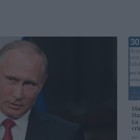
Marc
desm
ver
fals
por 
Artíc
Dia
Haz
La 
cri
por