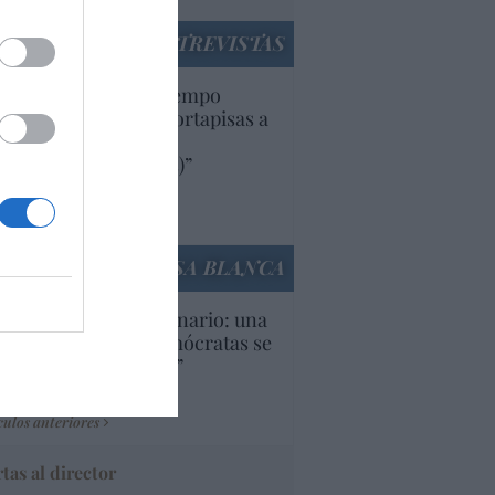
ENTREVISTAS
uropa lleva mucho tiempo
iendo aranceles y cortapisas a
oductos y compañías
ricanas (y europeas)”
Ana Sánchez Arjona
culos anteriores
LA CASA BLANCA
U. Inquietante escenario: una
cera parte de los demócratas se
ine como “socialista”
Ignacio Aguirre
culos anteriores
tas al director