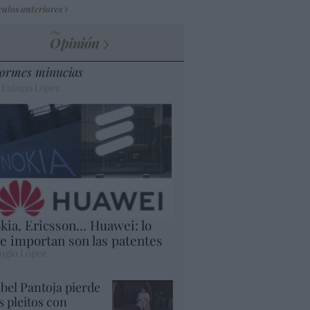
culos anteriores
Opinión
ormes minucias
 Eulogio López
kia, Ericsson... Huawei: lo
e importan son las patentes
ogio López
abel Pantoja pierde
s pleitos con