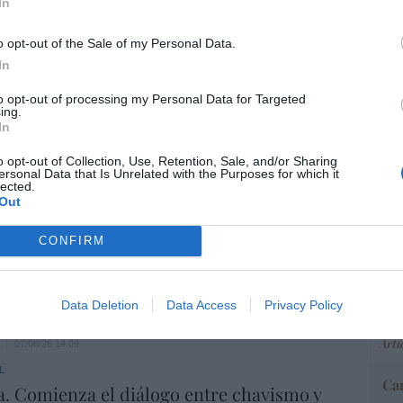
In
o opt-out of the Sale of my Personal Data.
spasat se hace con un proyecto IRIS-2 de
In
lones de euros
“E
pon
to opt-out of processing my Personal Data for Targeted
07/08/26 15:07
ing.
pr
In
ame
ros. Discovery’ asume ya 600 millones en
por 
o opt-out of Collection, Use, Retention, Sale, and/or Sharing
 su fusión con Paramount
ersonal Data that Is Unrelated with the Purposes for which it
Artí
lected.
Out
07/08/26 15:10
CONFIRM
EEU
ost’ británica easyJet pasará a manos del
ter
o posible: Apollo... pero no podrá hacerse
def
Data Deletion
Data Access
Privacy Policy
trol total
por 
Artí
07/08/26 14:09
L
Car
. Comienza el diálogo entre chavismo y