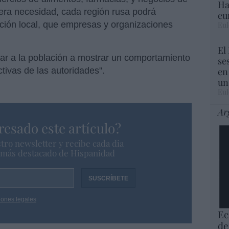
Ha
era necesidad, cada región rusa podrá
eu
ación local, que empresas y organizaciones
Eul
El
rtar a la población a mostrar un comportamiento
se
ctivas de las autoridades".
en
un
Eul
Ar
resado este artículo?
tro newsletter y recibe cada dia
o más destacado de Hispanidad
iones legales
Ec
de