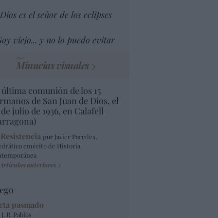
Dios es el señor de los eclipses
Soy viejo... y no lo puedo evitar
Minucias visuales
 última comunión de los 15
rmanos de San Juan de Dios, el
 de julio de 1936, en Calafell
arragona)
 Resistencia
por Javier Paredes,
edrático emérito de Historia
ntemporánea
Artículos anteriores
ego
eta pasmado
 J. R. Pablos