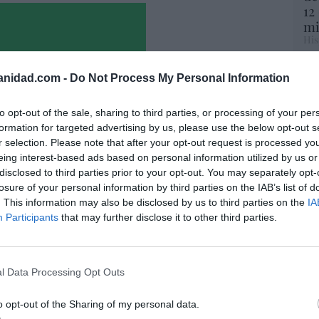
12
mi
His
Vo
anidad.com -
Do Not Process My Personal Information
hi
y 
to opt-out of the sale, sharing to third parties, or processing of your per
op
formation for targeted advertising by us, please use the below opt-out s
pr
r selection. Please note that after your opt-out request is processed y
Red
eing interest-based ads based on personal information utilized by us or
disclosed to third parties prior to your opt-out. You may separately opt-
“S
losure of your personal information by third parties on the IAB’s list of
si
. This information may also be disclosed by us to third parties on the
IA
ab
Participants
that may further disclose it to other third parties.
po
Es
io imposible de los Entrecanales: deuda al
Go
zación a la baja y reputación en
co
l Data Processing Opt Outs
ho
Ma
ce
o opt-out of the Sharing of my personal data.
07/08/26 15:51
His