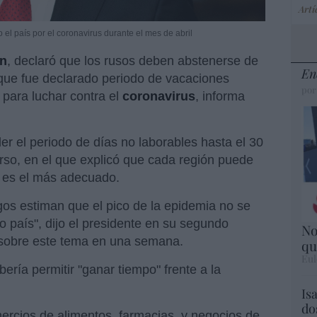
Artí
el país por el coronavirus durante el mes de abril
in
, declaró que los rusos deben abstenerse de
En
l, que fue declarado periodo de vacaciones
por
 para luchar contra el
coronavirus
, informa
er el periodo de días no laborables hasta el 30
curso, en el que explicó que cada región puede
o es el más adecuado.
gos estiman que el pico de la epidemia no se
o país", dijo el presidente en su segundo
No
n sobre este tema en una semana.
qu
Eul
ería permitir "ganar tiempo" frente a la
Is
do
ercios de alimentos, farmacias, y negocios de