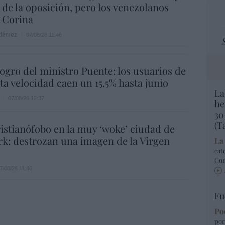
 de la oposición, pero los venezolanos
 Corina
iérrez
07/08/26 11:46
 logro del ministro Puente: los usuarios de
lta velocidad caen un 15,5% hasta junio
La
07/08/26 12:37
he
30
(T
istianófobo en la muy ‘woke’ ciudad de
k: destrozan una imagen de la Virgen
La
cat
Co
7/08/26 11:46
Fu
Po
por