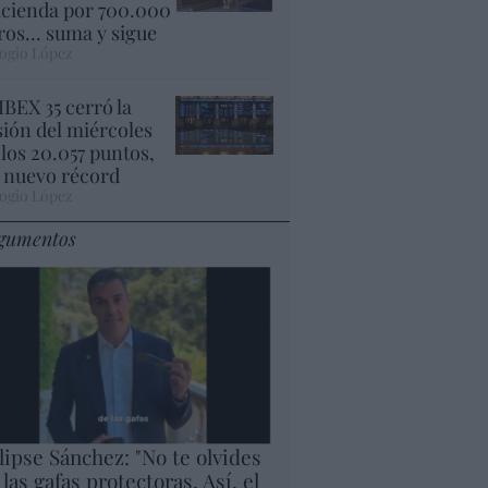
cienda por 700.000
ros... suma y sigue
ogio López
 IBEX 35 cerró la
sión del miércoles
 los 20.057 puntos,
 nuevo récord
ogio López
gumentos
lipse Sánchez: "No te olvides
 las gafas protectoras. Así, el