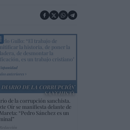
elo Gullo: “El trabajo de
itificar la historia, de poner la
dadera, de desmontar la
ificación, es un trabajo cristiano"
Hispanidad
ulos anteriores
DIARIO DE LA CORRUPCIÓN
SANCHISTA
rio de la corrupción sanchista.
te Oír se manifiesta delante de
Mareta: “Pedro Sánchez es un
minal”
 Redacción