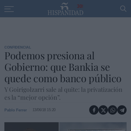
Educación
Entrevistas
PP
SANTANDER
R
30
CONFIDENCIAL
Podemos presiona al
Gobierno: que Bankia se
quede como banco público
Y Goirigolzarri sale al quite: la privatización
es la “mejor opción”.
13/06/18 15:20
Pablo Ferrer