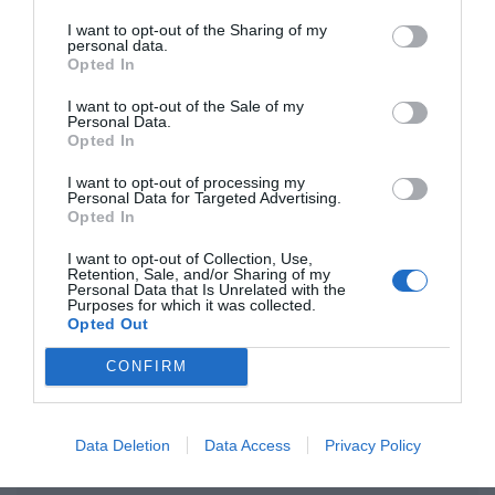
I want to opt-out of the Sharing of my
Opinión
personal data.
Opted In
Enormes minucias
I want to opt-out of the Sale of my
Personal Data.
por Eulogio López
Opted In
I want to opt-out of processing my
Personal Data for Targeted Advertising.
Opted In
I want to opt-out of Collection, Use,
Retention, Sale, and/or Sharing of my
Personal Data that Is Unrelated with the
Purposes for which it was collected.
Opted Out
CONFIRM
Nokia, Ericsson... Huawei: lo que importan
son las patentes
Data Deletion
Data Access
Privacy Policy
Eulogio López