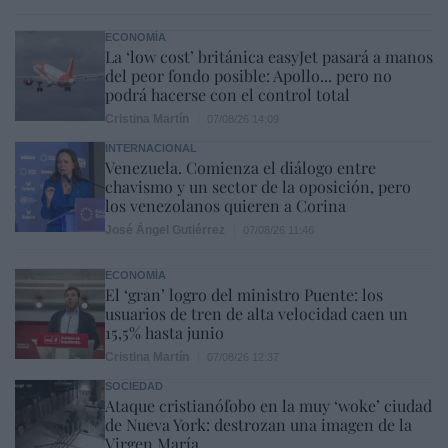
ECONOMÍA
La ‘low cost’ británica easyJet pasará a manos
del peor fondo posible: Apollo... pero no
podrá hacerse con el control total
Cristina Martín
07/08/26 14:09
INTERNACIONAL
Venezuela. Comienza el diálogo entre
chavismo y un sector de la oposición, pero
los venezolanos quieren a Corina
José Ángel Gutiérrez
07/08/26 11:46
ECONOMÍA
El ‘gran’ logro del ministro Puente: los
usuarios de tren de alta velocidad caen un
15,5% hasta junio
Cristina Martín
07/08/26 12:37
SOCIEDAD
Ataque cristianófobo en la muy ‘woke’ ciudad
de Nueva York: destrozan una imagen de la
Virgen María