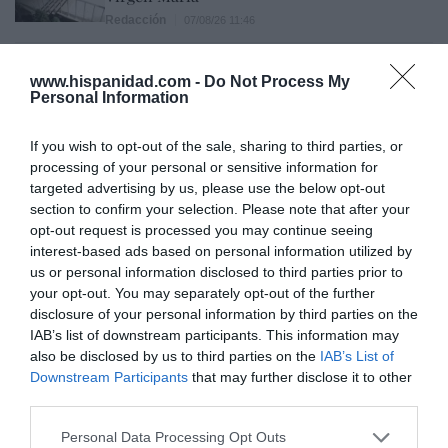
Redacción
07/08/26 11:46
www.hispanidad.com -
Do Not Process My
Marcelo Gullo: “El trabajo de desmitificar la
Personal Information
historia, de poner la verdadera, de
desmontar la falsificación, es un trabajo
If you wish to opt-out of the sale, sharing to third parties, or
cristiano"
processing of your personal or sensitive information for
targeted advertising by us, please use the below opt-out
por Hispanidad
section to confirm your selection. Please note that after your
opt-out request is processed you may continue seeing
Artículos anteriores
interest-based ads based on personal information utilized by
us or personal information disclosed to third parties prior to
DIARIO DE LA CORRUPCIÓN SANCHISTA
your opt-out. You may separately opt-out of the further
disclosure of your personal information by third parties on the
Diario de la corrupción sanchista. Hazte
IAB’s list of downstream participants. This information may
Oír se manifiesta delante de La Mareta:
also be disclosed by us to third parties on the
IAB’s List of
“Pedro Sánchez es un criminal”
Downstream Participants
that may further disclose it to other
third parties.
por Redacción
Personal Data Processing Opt Outs
Artículos anteriores