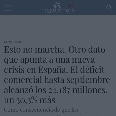
Educación
Entrevistas
PP
SANTANDER
R
30
CONFIDENCIAL
Esto no marcha. Otro dato
que apunta a una nueva
crisis en España. El déficit
comercial hasta septiembre
alcanzó los 24.187 millones,
un 30,3% más
Como consecuencia de que las