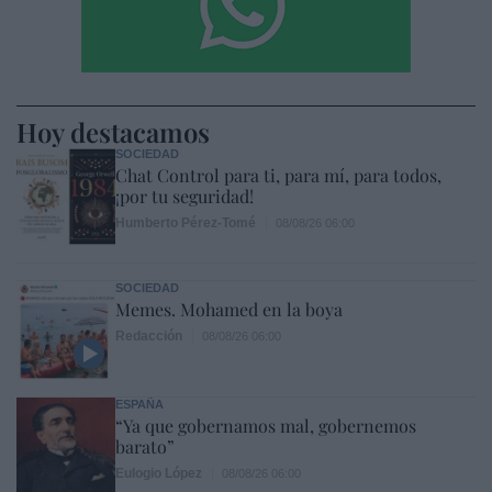
Hoy destacamos
SOCIEDAD
Chat Control para ti, para mí, para todos,
¡por tu seguridad!
Humberto Pérez-Tomé
08/08/26 06:00
SOCIEDAD
Memes. Mohamed en la boya
Redacción
08/08/26 06:00
ESPAÑA
“Ya que gobernamos mal, gobernemos
barato”
Eulogio López
08/08/26 06:00