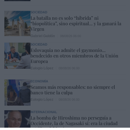
SOCIEDAD
La batalla no es solo “híbrida” ni
“biopolítica”, sino espiritual... y la ganará la
Virgen
Gabriel Galdón
08/08/26 06:00
SOCIEDAD
Eslovaquia no admite el gaymonio...
bendecido en otros miembros de la Unión
Europea
Eulogio López
08/08/26 06:00
ECONOMÍA
Seamos más responsables: no siempre el
banco tiene la culpa
Eulogio López
08/08/26 06:00
INTERNACIONAL
La bomba de Hiroshima no perseguía a
Occidente, la de Nagasaki sí: era la ciudad
católica del Japón