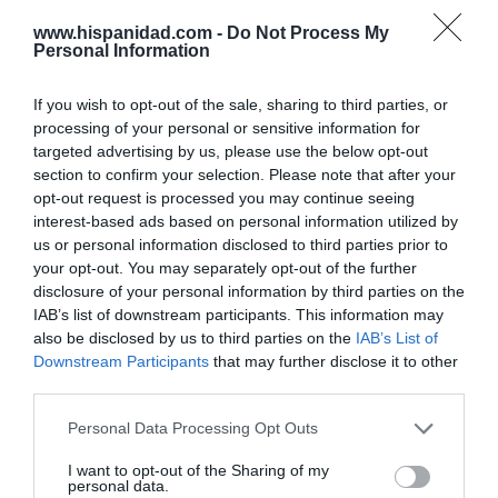
Eulogio López
08/08/26 06:00
www.hispanidad.com -
Do Not Process My
Personal Information
If you wish to opt-out of the sale, sharing to third parties, or
Marcelo Gullo: “El trabajo de desmitificar la
processing of your personal or sensitive information for
historia, de poner la verdadera, de
targeted advertising by us, please use the below opt-out
desmontar la falsificación, es un trabajo
section to confirm your selection. Please note that after your
cristiano"
opt-out request is processed you may continue seeing
interest-based ads based on personal information utilized by
por Hispanidad
us or personal information disclosed to third parties prior to
Artículos anteriores
your opt-out. You may separately opt-out of the further
disclosure of your personal information by third parties on the
DIARIO DE LA CORRUPCIÓN SANCHISTA
IAB’s list of downstream participants. This information may
also be disclosed by us to third parties on the
IAB’s List of
Downstream Participants
that may further disclose it to other
Diario de la corrupción sanchista. Hazte
third parties.
Oír se manifiesta delante de La Mareta:
“Pedro Sánchez es un criminal”
Personal Data Processing Opt Outs
por Redacción
I want to opt-out of the Sharing of my
personal data.
Artículos anteriores