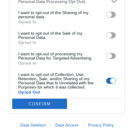
Personal Data Processing Opt Outs
Diario de la corrupción sanchista. Hazte
I want to opt-out of the Sharing of my
personal data.
Oír se manifiesta delante de La Mareta:
Opted In
“Pedro Sánchez es un criminal”
I want to opt-out of the Sale of my
por Redacción
Personal Data.
Opted In
Artículos anteriores
I want to opt-out of processing my
Personal Data for Targeted Advertising.
Opinión
Opted In
Enormes minucias
I want to opt-out of Collection, Use,
Retention, Sale, and/or Sharing of my
por Eulogio López
Personal Data that Is Unrelated with the
Purposes for which it was collected.
Opted Out
CONFIRM
Data Deletion
Data Access
Privacy Policy