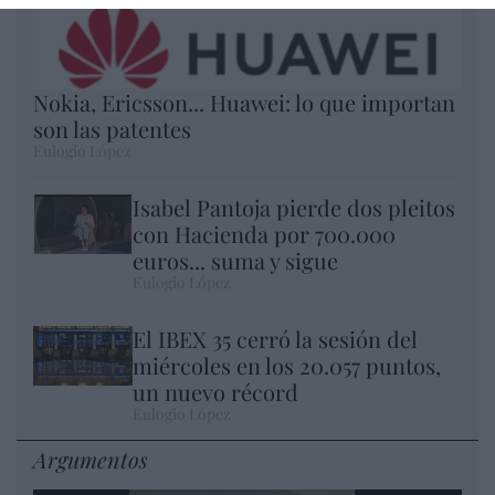
Nokia, Ericsson... Huawei: lo que importan
son las patentes
Eulogio López
Isabel Pantoja pierde dos pleitos
con Hacienda por 700.000
euros... suma y sigue
Eulogio López
El IBEX 35 cerró la sesión del
miércoles en los 20.057 puntos,
un nuevo récord
Eulogio López
Argumentos