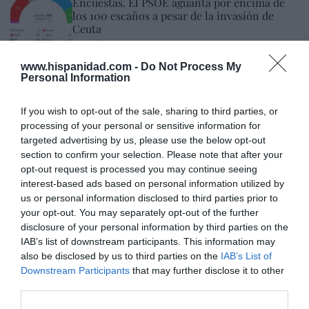
Encuestas. El PSOE aguanta por encima de
los 100 escaños a pesar de la invasión de
Ceuta
José Ángel Gutiérrez
10/08/26 11:02
www.hispanidad.com -
Do Not Process My
ESPAÑA
Los ceutíes piden a los españoles que les
Personal Information
ayudemos, mientras el presidente del
Gobierno tuitea desde La Mareta
If you wish to opt-out of the sale, sharing to third parties, or
Eulogio López
10/08/26 08:35
processing of your personal or sensitive information for
targeted advertising by us, please use the below opt-out
section to confirm your selection. Please note that after your
opt-out request is processed you may continue seeing
Marcelo Gullo: “El trabajo de desmitificar la
interest-based ads based on personal information utilized by
historia, de poner la verdadera, de
us or personal information disclosed to third parties prior to
desmontar la falsificación, es un trabajo
your opt-out. You may separately opt-out of the further
cristiano"
disclosure of your personal information by third parties on the
IAB’s list of downstream participants. This information may
por Hispanidad
also be disclosed by us to third parties on the
IAB’s List of
Artículos anteriores
Downstream Participants
that may further disclose it to other
third parties.
DIARIO DE LA CORRUPCIÓN SANCHISTA