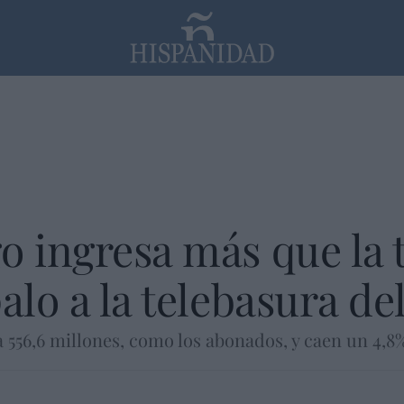
PP
SANTANDER
Religión
o ingresa más que la t
palo a la telebasura d
 556,6 millones, como los abonados, y caen un 4,8% 