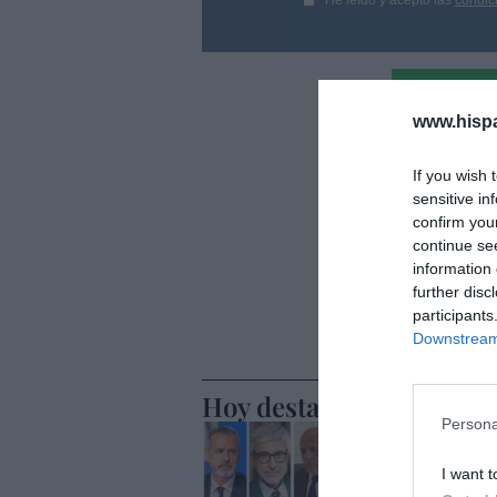
He leído y acepto las
condic
www.hisp
If you wish 
sensitive in
confirm you
continue se
information 
further disc
participants
Downstream 
Hoy destacamos
Persona
ECONOMÍA
Telefónic
I want t
Unido, el