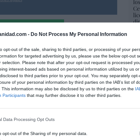
iones legales
lo
Ce
li
di
hu
po
anidad.com -
Do Not Process My Personal Information
His
to opt-out of the sale, sharing to third parties, or processing of your per
Cu
formation for targeted advertising by us, please use the below opt-out s
tu
r selection. Please note that after your opt-out request is processed y
Red
eing interest-based ads based on personal information utilized by us or
disclosed to third parties prior to your opt-out. You may separately opt-
losure of your personal information by third parties on the IAB’s list of
. This information may also be disclosed by us to third parties on the
IA
Participants
that may further disclose it to other third parties.
“E
pon
pr
ame
l Data Processing Opt Outs
por 
a. Situación límite: bronca en Reino
Artí
o opt-out of the Sharing of my personal data.
 riesgo de deuda en el alero... y Enrique