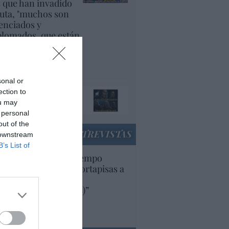
s que han invadido
uta, "muchos son
cenciados y
plomados, que están
yendo de su país
r la guerra"
panidad
sonal or
ando el orco llame a
ection to
 puerta, ábresela
ou may
acción
 personal
out of the
ENTREVISTAS
 downstream
B’s List of
uropa lleva mucho tiempo
iendo aranceles y cortapisas a
oductos y compañías
ricanas (y europeas)”
Ana Sánchez Arjona
culos anteriores