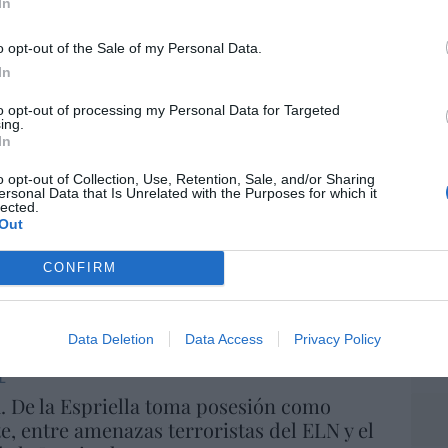
In
indica la Presidencia
06/08/26 16:47
o opt-out of the Sale of my Personal Data.
EEU
In
ter
def
to opt-out of processing my Personal Data for Targeted
ee que sus acciones están infravaloradas
ing.
ás recompras
por 
In
Artí
06/08/26 17:11
o opt-out of Collection, Use, Retention, Sale, and/or Sharing
ersonal Data that Is Unrelated with the Purposes for which it
Car
lected.
Out
íaz, el penúltimo fiasco del Gobierno
escaso en reputación e influencia
CONFIRM
onal: se conforma con ser la número dos
06/08/26 12:41
Data Deletion
Data Access
Privacy Policy
L
 De la Espriella toma posesión como
e, entre amenazas terroristas del ELN y el