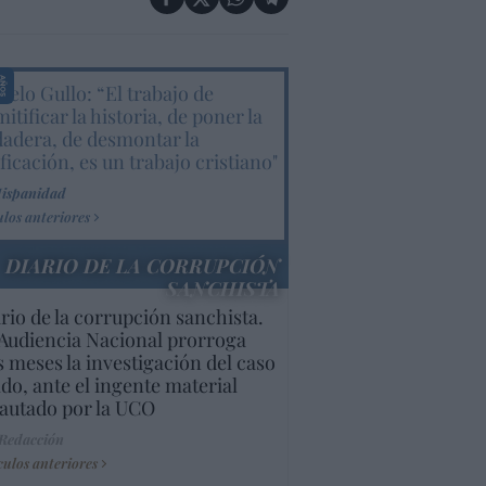
elo Gullo: “El trabajo de
itificar la historia, de poner la
dadera, de desmontar la
ificación, es un trabajo cristiano"
Hispanidad
ulos anteriores
DIARIO DE LA CORRUPCIÓN
SANCHISTA
rio de la corrupción sanchista.
Audiencia Nacional prorroga
s meses la investigación del caso
do, ante el ingente material
autado por la UCO
 Redacción
culos anteriores