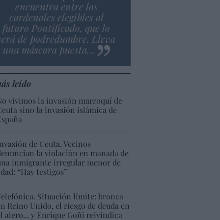
encuentra entre los
cardenales elegibles al
futuro Pontificado, que lo
será de podredumbre. Lleva
una máscara puesta…
ás leído
No vivimos la invasión marroquí de
Ceuta sino la invasión islámica de
España
Invasión de Ceuta. Vecinos
denuncian la violación en manada de
una inmigrante irregular menor de
edad: “Hay testigos”
Telefónica. Situación límite: bronca
en Reino Unido, el riesgo de deuda en
el alero... y Enrique Goñi reivindica