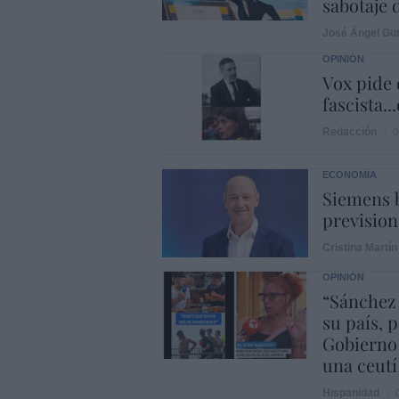
sabotaje 
José Ángel Gut
OPINIÓN
Vox pide d
fascista..
Redacción
0
ECONOMÍA
Siemens b
prevision
Cristina Martín
OPINIÓN
“Sánchez
su país, 
Gobierno
una ceutí
Hispanidad