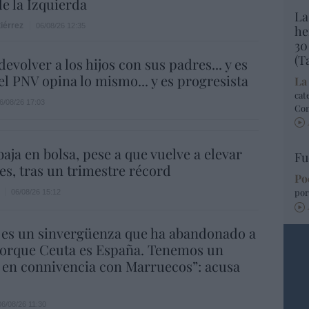
de la Izquierda
La
iérrez
06/08/26 12:35
he
30
(T
evolver a los hijos con sus padres... y es
.el PNV opina lo mismo... y es progresista
La
cat
6/08/26 17:03
Co
aja en bolsa, pese a que vuelve a elevar
Fu
es, tras un trimestre récord
Po
por
06/08/26 15:12
 es un sinvergüenza que ha abandonado a
porque Ceuta es España. Tenemos un
 en connivencia con Marruecos”: acusa
06/08/26 11:30