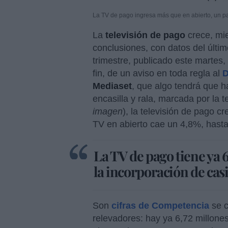
La TV de pago ingresa más que en abierto, un pa
La
televisión de pago
crece, mi
conclusiones, con datos del últi
trimestre, publicado este martes, 
fin, de un aviso en toda regla al
D
Mediaset
, que algo tendrá que h
encasilla y rala, marcada por la 
imagen
), la televisión de pago c
TV en abierto cae un 4,8%, hasta
La TV de pago tiene ya 6
la incorporación de cas
Son
cifras de Competencia
se c
relevadores: hay ya 6,72 millone