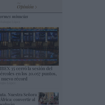
Opinión
ormes minucias
 Eulogio López
 IBEX 35 cerró la sesión del
ércoles en los 20.057 puntos,
 nuevo récord
ogio López
uta. Nuestra Señora
 África: convertir al
sulmán