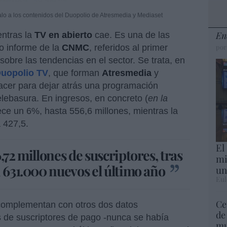
lo a los contenidos del Duopolio de Atresmedia y Mediaset
En
entras la
TV en abierto
cae. Es una de las
mo informe de la
CNMC
, referidos al primer
por
sobre las tendencias en el sector. Se trata, en
uopolio TV
, que forman
Atresmedia
y
acer para dejar atrás una programación
telebasura. En ingresos, en concreto (
en la
rece un 6%, hasta 556,6 millones, mientras la
 427,5.
El
,72 millones de suscriptores, tras
mi
i 631.000 nuevos el último año
un
Eul
Ce
omplementan con otros dos datos
de
s de suscriptores de pago -nunca se había
mu