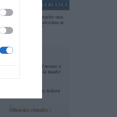
LA CASA BLANCA
U. Inquietante escenario: una
cera parte de los demócratas se
ine como “socialista”
Ignacio Aguirre
culos anteriores
tas al director
¿El Superior interés el menor o
el superior interés de la madre
del menor?
Ceuta celebra Nuestra Señora
de África
Minucias visuales