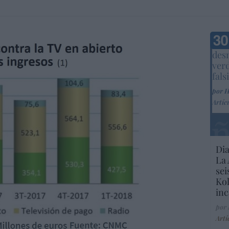
Marc
desm
ver
fals
por 
Artíc
Dia
La 
sei
Kol
inc
por
Artí