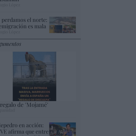
ogio López
 perdamos el norte:
 emigración es mala
ogio López
gumentos
 regalo de 'Mojamé'
panidad
lepedro en acción:
VE afirma que entre