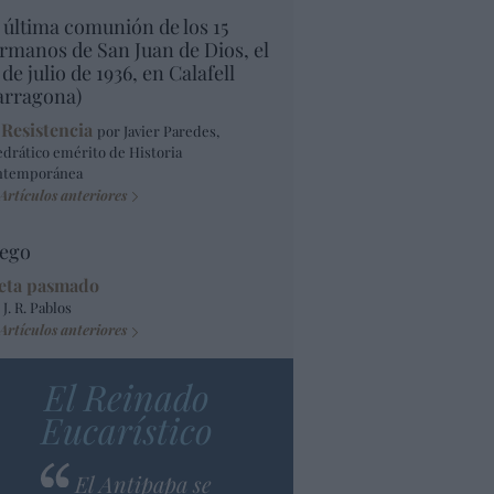
 última comunión de los 15
rmanos de San Juan de Dios, el
 de julio de 1936, en Calafell
arragona)
 Resistencia
por Javier Paredes,
edrático emérito de Historia
ntemporánea
Artículos anteriores
ego
eta pasmado
 J. R. Pablos
Artículos anteriores
El Reinado
Eucarístico
El Antipapa se