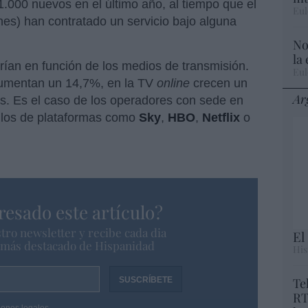
1.000 nuevos en el último año, al tiempo que el
Eul
es) han contratado un servicio bajo alguna
No
la
rían en función de los medios de transmisión.
Eul
mentan un 14,7%, en la TV
online
crecen un
Ar
s. Es el caso de los operadores con sede en
, los de plataformas como
Sky
,
HBO
,
Netflix
o
resado este artículo?
tro newsletter y recibe cada dia
El
o más destacado de Hispanidad
His
Te
RT