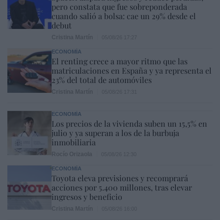
pero constata que fue sobreponderada
cuando salió a bolsa: cae un 29% desde el
debut
Cristina Martín
05/08/26 17:27
ECONOMÍA
El renting crece a mayor ritmo que las
matriculaciones en España y ya representa el
23% del total de automóviles
Cristina Martín
05/08/26 17:31
ECONOMÍA
Los precios de la vivienda suben un 15,5% en
julio y ya superan a los de la burbuja
inmobiliaria
Rocío Orizaola
05/08/26 12:30
ECONOMÍA
Toyota eleva previsiones y recomprará
acciones por 5.400 millones, tras elevar
ingresos y beneficio
Cristina Martín
05/08/26 16:00