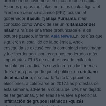
próximo 4 de noviembre en el centro de la capital.
Algunos grupos radicales, entre los cuales figura el
Frente de defensa islámico (FPI), acusan al
gobernador
Basuki Tjahaja Purnama
, más
conocido como '
Ahok
' de ser un "
difamador del
Islam
" a raíz de una frase pronunciada el 9 de
octubre pasado, informa
Asia News
.En los días que
siguieron al estallido de la polémica, Ahok
enseguida se excusó con la comunidad musulmana
y fue "perdonado" por los grupos moderados más
importantes. El 15 de octubre pasado, miles de
musulmanes radicales se volcaron en las arterias
de Yakarta para pedir que el político, un
cristiano
de etnia china
, sea apartado de las próximas
elecciones, a celebrarse en 2017.Las protestas de
esta semana, advierte la cúpula del UN, han dejado
de ser genuinas, y en ellas se vuelve a percibir la
infiltración de grupos islámicos -quizás