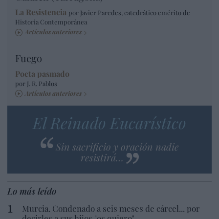
La Resistencia
por Javier Paredes, catedrático emérito de
Historia Contemporánea
Artículos anteriores
Fuego
Poeta pasmado
por J. R. Pablos
Artículos anteriores
El Reinado Eucarístico
Sin sacrificio y oración nadie
resistirá…
Lo más leído
Murcia. Condenado a seis meses de cárcel... por
decirles a sus hijos "os quiero"