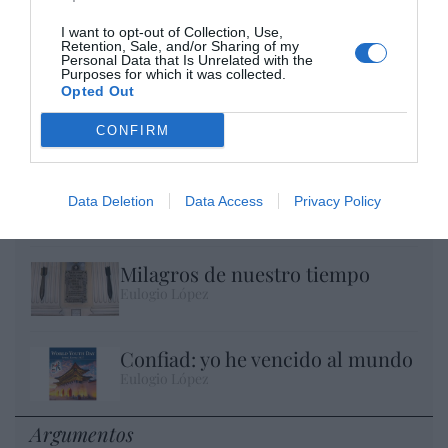
I want to opt-out of Collection, Use,
Retention, Sale, and/or Sharing of my
Personal Data that Is Unrelated with the
Purposes for which it was collected.
Opted Out
CONFIRM
No perdamos el norte: la emigración es
mala
Data Deletion
Data Access
Privacy Policy
Eulogio López
Milagros de nuestro tiempo
Eulogio López
Confiad: yo he vencido al mundo
Eulogio López
Argumentos