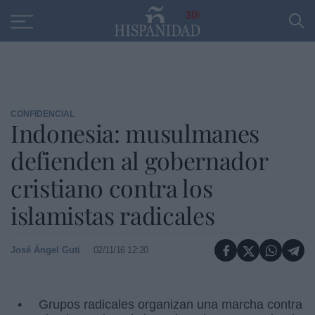
Educación
Entrevistas
PP
SANTANDER
R
30
CONFIDENCIAL
Indonesia: musulmanes
defienden al gobernador
cristiano contra los
islamistas radicales
José Ángel Guti
02/11/16 12:20
Grupos radicales organizan una marcha contra