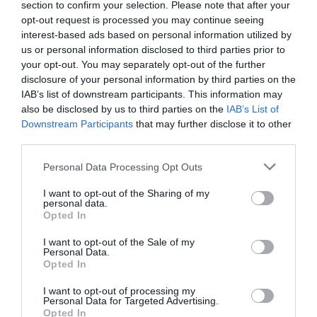
section to confirm your selection. Please note that after your
DIARIO DE LA CORRUPCIÓN SANCHISTA
opt-out request is processed you may continue seeing
interest-based ads based on personal information utilized by
us or personal information disclosed to third parties prior to
Diario de la corrupción sanchista. Bolaños
your opt-out. You may separately opt-out of the further
se reunió en el año 2025 hasta seis veces
disclosure of your personal information by third parties on the
con Zapatero, mientras se desarrollaba la
IAB’s list of downstream participants. This information may
investigación judicial sobre la aerolínea
also be disclosed by us to third parties on the
IAB’s List of
Plus Ultra
Downstream Participants
that may further disclose it to other
third parties.
por Redacción
Personal Data Processing Opt Outs
Artículos anteriores
I want to opt-out of the Sharing of my
Opinión
personal data.
Opted In
Enormes minucias
I want to opt-out of the Sale of my
Personal Data.
por Eulogio López
Opted In
I want to opt-out of processing my
Personal Data for Targeted Advertising.
Opted In