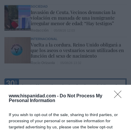
SOCIEDAD
Invasión de Ceuta. Vecinos denuncian la
violación en manada de una inmigrante
irregular menor de edad: “Hay testigos”
Redacción
05/08/26 12:03
INTERNACIONAL
Vuelta a la cordura. Reino Unido obligará a
que los aseos o vestuarios sean utilizados en
función del sexo de nacimiento
Rocío Orizaola
05/08/26 13:32
Marcelo Gullo: “El trabajo de desmitificar la
historia, de poner la verdadera, de
www.hispanidad.com -
Do Not Process My
desmontar la falsificación, es un trabajo
Personal Information
cristiano"
If you wish to opt-out of the sale, sharing to third parties, or
por Hispanidad
processing of your personal or sensitive information for
Artículos anteriores
targeted advertising by us, please use the below opt-out