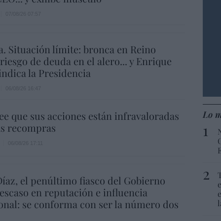
07/08/26 07:57
a. Situación límite: bronca en Reino
 riesgo de deuda en el alero... y Enrique
indica la Presidencia
06/08/26 16:47
Lo m
ee que sus acciones están infravaloradas
ás recompras
06/08/26 17:11
íaz, el penúltimo fiasco del Gobierno
escaso en reputación e influencia
onal: se conforma con ser la número dos