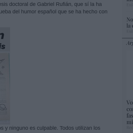
sis doctoral de Gabriel Rufián, que sí la ha
Eul
rueba del humor español que se ha hecho con
No
la
Eul
Ar
Vo
co
fa
mi
Red
 y ninguno es culpable. Todos utilizan los