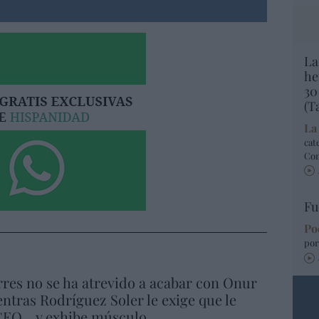
La
he
30
(T
La
cat
Co
Fu
Po
por
res no se ha atrevido a acabar con Onur
ntras Rodríguez Soler le exige que le
EO... y exhibe músculo