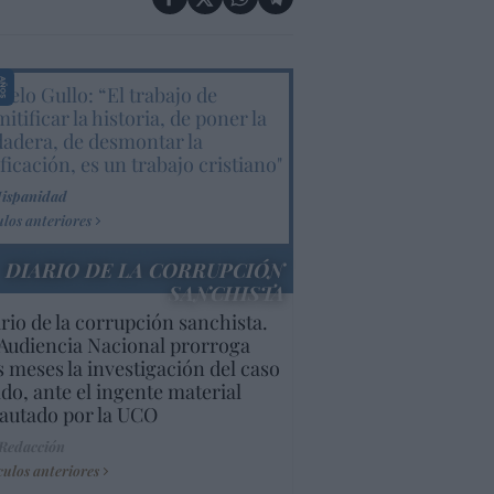
elo Gullo: “El trabajo de
itificar la historia, de poner la
dadera, de desmontar la
ificación, es un trabajo cristiano"
Hispanidad
ulos anteriores
DIARIO DE LA CORRUPCIÓN
SANCHISTA
rio de la corrupción sanchista.
Audiencia Nacional prorroga
s meses la investigación del caso
do, ante el ingente material
autado por la UCO
 Redacción
culos anteriores