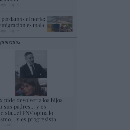
ogio López
 perdamos el norte:
 emigración es mala
ogio López
gumentos
x pide devolver a los hijos
n sus padres... y es
scista...el PNV opina lo
smo... y es progresista
acción