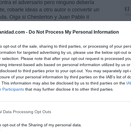
 contra el adversario pero ninguno debería
El
e, robarle ideas a otro autor o convertir un
His
ada. Oiga si Chesterton y Juan Pablo II
an, porque les robo, plagio y repito sus ideas.
re lo hago correctamente.
anidad.com -
Do Not Process My Personal Information
Te
RT
lo
to opt-out of the sale, sharing to third parties, or processing of your per
emete contra todos: que dimitan
Ce
formation for targeted advertising by us, please use the below opt-out s
ivera
li
r selection. Please note that after your opt-out request is processed y
di
eing interest-based ads based on personal information utilized by us or
hu
disclosed to third parties prior to your opt-out. You may separately opt-
po
losure of your personal information by third parties on the IAB’s list of
mucho más canalla que el presunto plagio o el
His
. This information may also be disclosed by us to third parties on the
IA
, es que ha utilizado a su “amiga”
Carmen
Participants
that may further disclose it to other third parties.
e el incendio no le llegue a él. Porque si
en en Moncloa, dimitió, no por falta de honradez,
no, lo cierto es que don Pedro le está
“E
l Data Processing Opt Outs
pon
dimisión inmediata
.
pr
o opt-out of the Sharing of my personal data.
ame