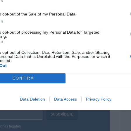
e campaña mediática pro-Pedro,
In
por 
un hombre «acosado»
Artí
o opt-out of the Sale of my Personal Data.
In
política española. Empecemos de nuevo.
to opt-out of processing my Personal Data for Targeted
EEU
ing.
ión, que termine con el cainismo reinante hoy
In
ter
 segunda Transición –con la receta prescrita
def
mos en una Segunda Guerra Civil. Elijan.
o opt-out of Collection, Use, Retention, Sale, and/or Sharing
ersonal Data that Is Unrelated with the Purposes for which it
por 
lected.
Artí
Out
Car
CONFIRM
resado este artículo?
tro newsletter y recibe cada dia
o más destacado de Hispanidad
Data Deletion
Data Access
Privacy Policy
iones legales