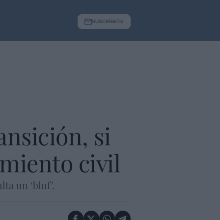
SUSCRÍBETE
nsición, si
miento civil
ta un ‘bluf’.