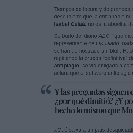
Tiempos de locura y de grandes 
descubierto que la entrañable min
Isabel Celaá
, no es la abuelita d
Se burló del diario
ABC,
“que dice
representante de
OK Diario
, nad
se han demostrado un ‘bluf’. Ha
repitiendo la prueba “definitiva” 
antiplagio
, se vio obligada a ca
aclara que el software antiplag
Y las preguntas siguen 
¿por qué dimitió? ¿Y po
hecho lo mismo que M
¿Qué salva a un país desquiciad