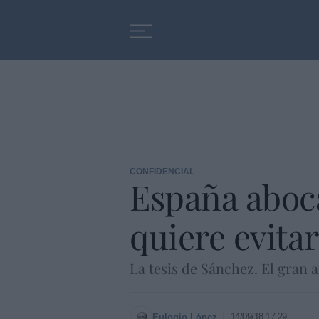
Educación
Entrevistas
CONFIDENCIAL
España aboca
quiere evita
La tesis de Sánchez. El gran 
14/09/18 17:29
Eulogio López