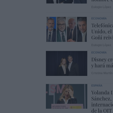
Eulogio López
ECONOMÍA
Telefónic
Unido, el
Goñi reiv
Eulogio López
ECONOMÍA
Disney cr
y hará m
Cristina Martín
ESPAÑA
Yolanda D
Sánchez, 
internaci
de la OIT