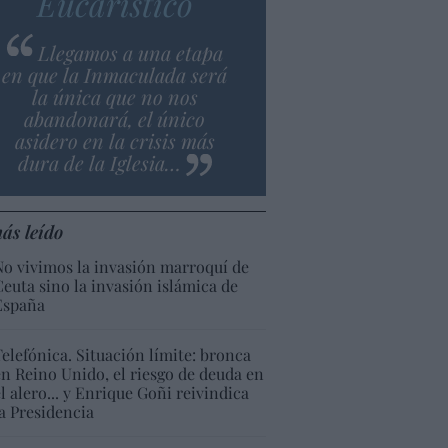
Eucarístico
Llegamos a una etapa
en que la Inmaculada será
la única que no nos
abandonará, el único
asidero en la crisis más
dura de la Iglesia…
ás leído
No vivimos la invasión marroquí de
Ceuta sino la invasión islámica de
España
Telefónica. Situación límite: bronca
en Reino Unido, el riesgo de deuda en
el alero... y Enrique Goñi reivindica
la Presidencia