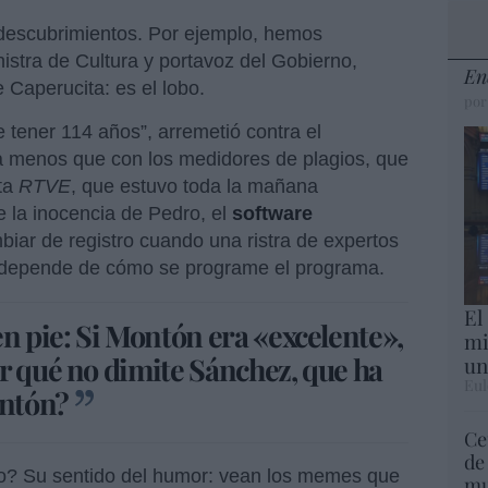
descubrimientos. Por ejemplo, hemos
istra de Cultura y portavoz del Gobierno,
En
e Caperucita: es el lobo.
por
 tener 114 años”, arremetió contra el
a menos que con los medidores de plagios, que
sta
RTVE
, que estuvo toda la mañana
de la inocencia de Pedro, el
software
mbiar de registro cuando una ristra de expertos
io depende de cómo se programe el programa.
El
en pie: Si Montón era «excelente»,
mi
r qué no dimite Sánchez, que ha
un
Eul
ontón?
Ce
de
o? Su sentido del humor: vean los memes que
mu