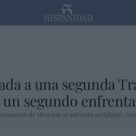
PP
SANTANDER
Religión
da a una segunda Tra
r un segundo enfrenta
argumento de Moncloa, el software antiplagio, resul