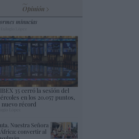
Opinión
ormes minucias
 Eulogio López
 IBEX 35 cerró la sesión del
ércoles en los 20.057 puntos,
 nuevo récord
ogio López
uta. Nuestra Señora
 África: convertir al
sulmán