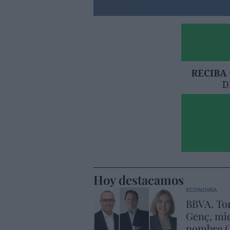
Hoy destacamos
ECONOMÍA
BBVA. Tor
Genç, mie
nombre C