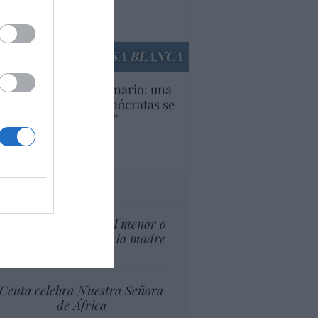
Ana Sánchez Arjona
culos anteriores
LA CASA BLANCA
U. Inquietante escenario: una
cera parte de los demócratas se
ine como “socialista”
Ignacio Aguirre
culos anteriores
tas al director
¿El Superior interés el menor o
el superior interés de la madre
del menor?
Ceuta celebra Nuestra Señora
de África