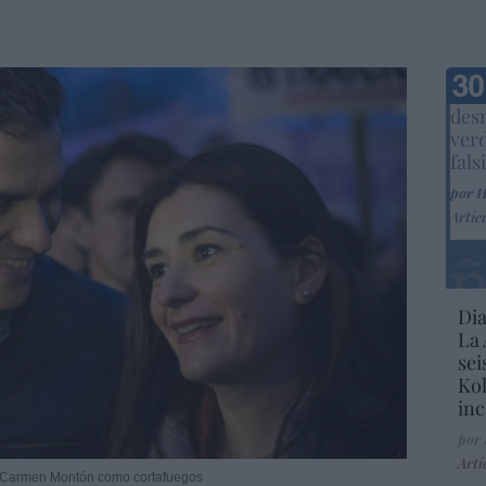
Marc
desm
ver
fals
por 
Artíc
Dia
La 
sei
Kol
inc
por
Artí
a Carmen Montón como cortafuegos