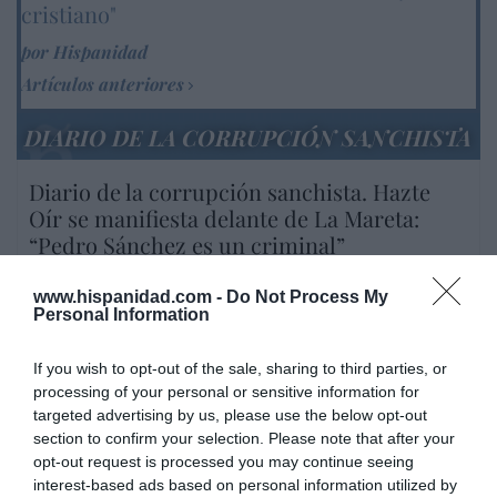
cristiano"
por Hispanidad
Artículos anteriores
DIARIO DE LA CORRUPCIÓN SANCHISTA
Diario de la corrupción sanchista. Hazte
Oír se manifiesta delante de La Mareta:
“Pedro Sánchez es un criminal”
por Redacción
www.hispanidad.com -
Do Not Process My
Artículos anteriores
Personal Information
Opinión
If you wish to opt-out of the sale, sharing to third parties, or
processing of your personal or sensitive information for
Enormes minucias
targeted advertising by us, please use the below opt-out
section to confirm your selection. Please note that after your
por Eulogio López
opt-out request is processed you may continue seeing
interest-based ads based on personal information utilized by