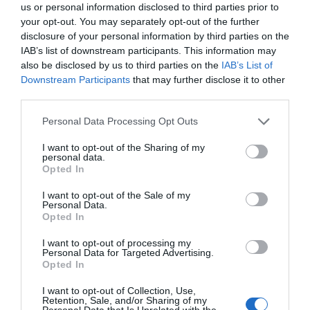
us or personal information disclosed to third parties prior to
your opt-out. You may separately opt-out of the further
disclosure of your personal information by third parties on the
IAB’s list of downstream participants. This information may
also be disclosed by us to third parties on the
IAB’s List of
Downstream Participants
that may further disclose it to other
third parties.
Personal Data Processing Opt Outs
I want to opt-out of the Sharing of my
Isabel Pantoja pierde dos pleitos con
personal data.
Hacienda por 700.000 euros... suma y
Opted In
sigue
I want to opt-out of the Sale of my
Eulogio López
Personal Data.
Opted In
El IBEX 35 cerró la sesión del
I want to opt-out of processing my
miércoles en los 20.057 puntos,
Personal Data for Targeted Advertising.
Opted In
un nuevo récord
Eulogio López
I want to opt-out of Collection, Use,
Retention, Sale, and/or Sharing of my
Personal Data that Is Unrelated with the