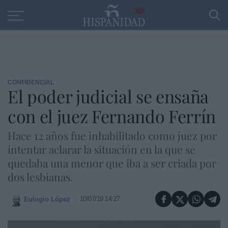
Educación
Entrevistas
PP
SANTANDER
R
30
CONFIDENCIAL
El poder judicial se ensaña
con el juez Fernando Ferrín
Hace 12 años fue inhabilitado como juez por
intentar aclarar la situación en la que se
quedaba una menor que iba a ser criada por
dos lesbianas.
10/07/19 14:27
Eulogio López