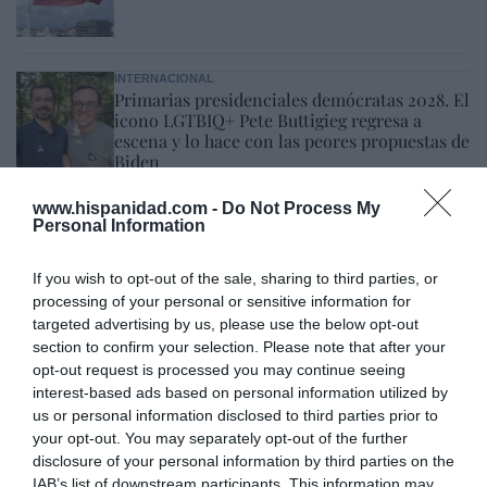
INTERNACIONAL
Primarias presidenciales demócratas 2028. El
icono LGTBIQ+ Pete Buttigieg regresa a
escena y lo hace con las peores propuestas de
Biden
Ignacio Aguirre
09/08/26 06:00
www.hispanidad.com -
Do Not Process My
SOCIEDAD
Personal Information
Los cambios del Papa León XIV: lentos pero
acertados
If you wish to opt-out of the sale, sharing to third parties, or
Eulogio López
09/08/26 06:00
processing of your personal or sensitive information for
targeted advertising by us, please use the below opt-out
section to confirm your selection. Please note that after your
opt-out request is processed you may continue seeing
Marcelo Gullo: “El trabajo de desmitificar la
interest-based ads based on personal information utilized by
historia, de poner la verdadera, de
us or personal information disclosed to third parties prior to
desmontar la falsificación, es un trabajo
your opt-out. You may separately opt-out of the further
disclosure of your personal information by third parties on the
cristiano"
IAB’s list of downstream participants. This information may