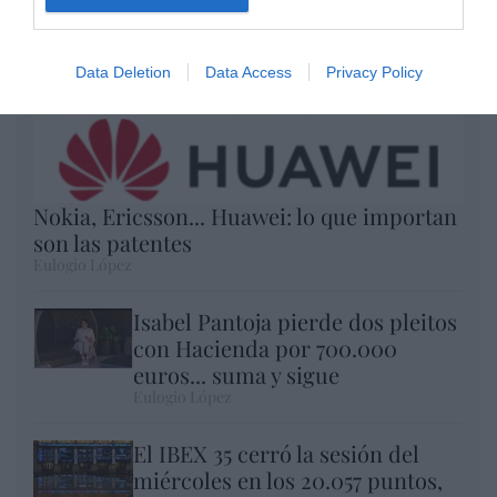
Data Deletion
Data Access
Privacy Policy
Nokia, Ericsson... Huawei: lo que importan
son las patentes
Eulogio López
Isabel Pantoja pierde dos pleitos
con Hacienda por 700.000
euros... suma y sigue
Eulogio López
El IBEX 35 cerró la sesión del
miércoles en los 20.057 puntos,