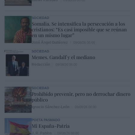
SOCIEDAD
Somalia. Se intensifica la persecución a los
cristianos: “Es casi imposible que se reúnan
en un mismo lugar”
José Ángel Gutiérrez
09/08/26 06:00
SOCIEDAD
Memes. Gandalf y el mediano
Redacción
09/08/26 06:00
SOCIEDAD
Prohibido prevenir, pero no derrochar dinero
público
Ignacio Sánchez-León
09/08/26 06:00
POETA PASMADO
Mi España-Patria
J. R. Pablos
09/08/26 06:00