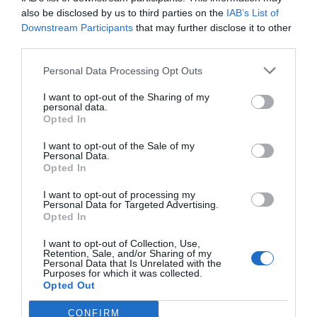
por Hispanidad
also be disclosed by us to third parties on the
IAB’s List of
Downstream Participants
that may further disclose it to other
Artículos anteriores
third parties.
DIARIO DE LA CORRUPCIÓN SANCHISTA
Personal Data Processing Opt Outs
I want to opt-out of the Sharing of my
Diario de la corrupción sanchista. Hazte
personal data.
Oír se manifiesta delante de La Mareta:
Opted In
“Pedro Sánchez es un criminal”
I want to opt-out of the Sale of my
Personal Data.
por Redacción
Opted In
Artículos anteriores
I want to opt-out of processing my
Personal Data for Targeted Advertising.
Opinión
Opted In
Enormes minucias
I want to opt-out of Collection, Use,
Retention, Sale, and/or Sharing of my
Personal Data that Is Unrelated with the
por Eulogio López
Purposes for which it was collected.
Opted Out
CONFIRM