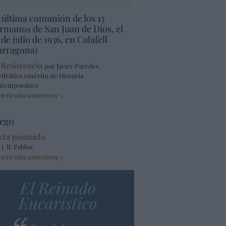
 última comunión de los 15
rmanos de San Juan de Dios, el
 de julio de 1936, en Calafell
arragona)
 Resistencia
por Javier Paredes,
edrático emérito de Historia
ntemporánea
Artículos anteriores
ego
eta pasmado
 J. R. Pablos
Artículos anteriores
El Reinado
Eucarístico