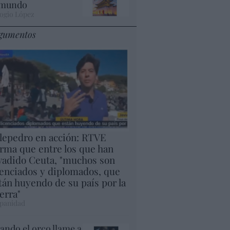
 mundo
ogio López
gumentos
lepedro en acción: RTVE
irma que entre los que han
vadido Ceuta, "muchos son
cenciados y diplomados, que
tán huyendo de su país por la
erra"
panidad
ando el orco llame a