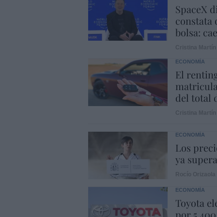
SpaceX di
constata 
bolsa: ca
Cristina Martín
ECONOMÍA
El rentin
matricula
del total
Cristina Martín
ECONOMÍA
Los preci
ya supera
Rocío Orizaola
ECONOMÍA
Toyota el
por 5.400