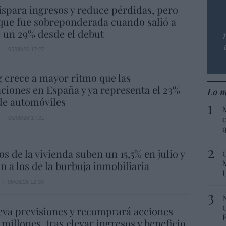
spara ingresos y reduce pérdidas, pero
que fue sobreponderada cuando salió a
e un 29% desde el debut
05/08/26 17:27
g crece a mayor ritmo que las
ciones en España y ya representa el 23%
Lo m
 de automóviles
c
05/08/26 17:31
os de la vivienda suben un 15,5% en julio y
n a los de la burbuja inmobiliaria
05/08/26 12:30
eva previsiones y recomprará acciones
 millones, tras elevar ingresos y beneficio