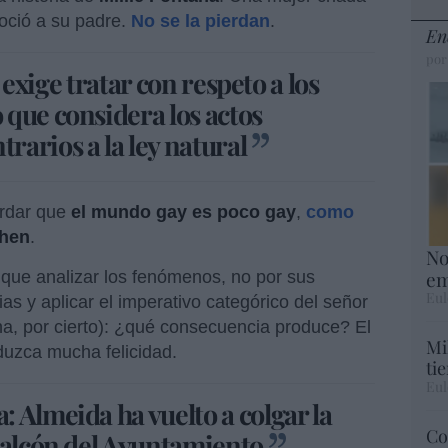
oció a su padre.
No se la pierdan
.
En
por
a exige tratar con respeto a los
que considera los actos
arios a la ley natural
ordar que
el mundo gay es poco gay
,
como
ohen
.
No
em
que analizar los fenómenos, no por sus
Eul
s y aplicar el imperativo categórico del señor
a, por cierto): ¿qué consecuencia produce? El
Mi
duzca mucha felicidad.
ti
Eul
 Almeida ha vuelto a colgar la
Co
balcón del Ayuntamiento