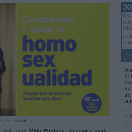
Marc
desm
ver
fals
por 
Artíc
Dia
Bol
has
mie
inv
aer
por
Artí
ar la homosexualidad'
a historia de
Millie Fontana
. Una mujer criada