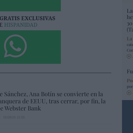
La
he
30
(T
La
cat
Co
Fu
Po
por
e Sánchez, Ana Botín se convierte en la
nquera de EEUU, tras cerrar, por fin, la
e Webster Bank
05/08/26 15:58