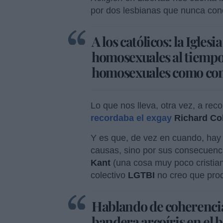
por dos lesbianas que nunca con
A los católicos: la Iglesi
homosexuales al tiempo 
homosexuales como contr
Lo que nos lleva, otra vez, a rec
recordaba el exgay
Richard C
Y es que, de vez en cuando, hay 
causas, sino por sus consecuencia
Kant
(una cosa muy poco cristian
colectivo
LGTBI
no creo que pro
Hablando de coherencia:
bandera arcoíris en el 