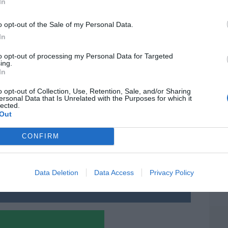
In
ter
miento
.
def
o opt-out of the Sale of my Personal Data.
por 
In
Artí
to opt-out of processing my Personal Data for Targeted
ing.
Car
In
o opt-out of Collection, Use, Retention, Sale, and/or Sharing
ersonal Data that Is Unrelated with the Purposes for which it
resado este artículo?
lected.
Out
tro newsletter y recibe cada dia
E
o más destacado de Hispanidad
CONFIRM
d
Data Deletion
Data Access
Privacy Policy
iones legales