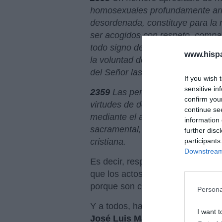
homosexuales profundamente arra
desordenada, constituye para la 
ser acogidos con respeto, compasi
todo signo de discriminación inju
www.hisp
la voluntad de Dios en su vida, y, s
del Señor las dificultades que p
If you wish 
sensitive in
2359
Las personas homosexuales 
confirm you
virtudes de dominio de sí mismo q
continue se
mediante el apoyo de una amistad
information 
sacramental, pueden y deben ace
further disc
participants
cristiana.
Downstream 
Es decir, respeto, comprensión y
que los actos homosexuales no p
porque son contrarios a la ley nat
Persona
Y a todos, hay que exigirles cohe
I want t
José Luis Martínez-Almeida
, d