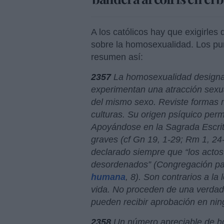
A los católicos hay que exigirles 
sobre la homosexualidad. Los pun
resumen así:
2357
La homosexualidad designa 
experimentan una atracción sexu
del mismo sexo. Reviste formas m
culturas. Su origen psíquico per
Apoyándose en la Sagrada Escri
graves (cf Gn 19, 1-29; Rm 1, 24-
declarado siempre que “los acto
desordenados” (Congregación par
humana
, 8). Son contrarios a la 
vida. No proceden de una verdad
pueden recibir aprobación en nin
2358
Un número apreciable de h