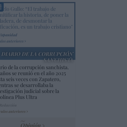
elo Gullo: “El trabajo de
itificar la historia, de poner la
dadera, de desmontar la
ificación, es un trabajo cristiano"
Hispanidad
ulos anteriores
DIARIO DE LA CORRUPCIÓN
SANCHISTA
rio de la corrupción sanchista.
años se reunió en el año 2025
ta seis veces con Zapatero,
ntras se desarrollaba la
estigación judicial sobre la
olínea Plus Ultra
 Redacción
culos anteriores
Opinión