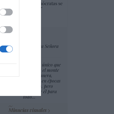
cera parte de los demócratas se
ine como “socialista”
Ignacio Aguirre
culos anteriores
tas al director
Ceuta celebra Nuestra Señora
de África
l cambio climático lo único que
puede suponer es que el monte
esté, de alguna manera,
isponible para arder en épocas
más largas del año, pero
esconderse detrás de él para
todo…
Minucias visuales