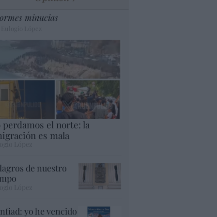
ormes minucias
 Eulogio López
 perdamos el norte: la
igración es mala
ogio López
lagros de nuestro
empo
ogio López
nfiad: yo he vencido