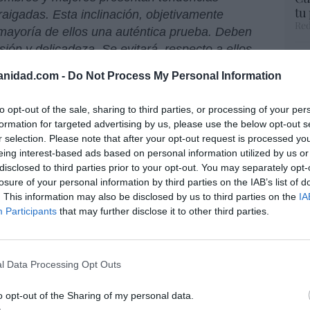
tu
igadas. Esta inclinación, objetivamente
Red
mayoría de ellos una auténtica prueba. Deben
ón y delicadeza. Se evitará, respecto a ellos,
Fu
sta. Estas personas están llamadas a realizar
ve
anidad.com -
Do Not Process My Personal Information
i son cristianas, a unir al sacrificio de la cruz
ve
ueden encontrar a causa de su condición.
His
to opt-out of the sale, sharing to third parties, or processing of your per
formation for targeted advertising by us, please use the below opt-out s
están llamadas a la castidad. Mediante
r selection. Please note that after your opt-out request is processed y
ue eduquen la libertad interior, y a veces
eing interest-based ads based on personal information utilized by us or
“E
 desinteresada, de la oración y la gracia
disclosed to third parties prior to your opt-out. You may separately opt-
pon
rcarse gradual y resueltamente a la perfección
losure of your personal information by third parties on the IAB’s list of
pr
. This information may also be disclosed by us to third parties on the
IA
ame
Participants
that may further disclose it to other third parties.
 delicadeza hacia los homosexuales al tiempo
por 
ueden recibir aprobación en ningún caso
Artí
ural.
l Data Processing Opt Outs
rencia. Por ejemplo, al alcalde de Madrid,
o opt-out of the Sharing of my personal data.
EEU
el Partido Popular,
quien ha vuelto a colgar la