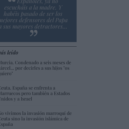
Españoles, ya no
escucháis a la madre. Y
habéis pasado de ser los
mejores defensores del Papa
a sus mayores detractores…
ás leído
Murcia. Condenado a seis meses de
árcel... por decirles a sus hijos "os
quiero"
Ceuta. España se enfrenta a
Marruecos pero también a Estados
Unidos y a Israel
No vivimos la invasión marroquí de
Ceuta sino la invasión islámica de
España