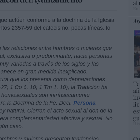
al
Eul
que actúen conforme a la doctrina de la Iglesia
Ar
tos 2357-59 del catecismo, pocas líneas, lo
las relaciones entre hombres o mujeres que
al, exclusiva o predominante, hacia personas
uy variadas a través de los siglos y las
manece en gran medida inexplicado.
tura que los presenta como depravaciones
Te
27; 1 Co 6, 10; 1 Tm 1, 10), la Tradición ha
af
s homosexuales son intrínsecamente
in
a la Doctrina de la Fe, Decl.
Persona
li
es
ley natural. Cierran el acto sexual al don de la
gu
era complementariedad afectiva y sexual. No
His
gún caso.
Cu
ombres y mujeres presentan tendencias