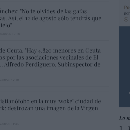
Po
ánchez: "No te olvides de las gafas
por
as. Así, el 12 de agosto sólo tendrás que
ielo"
07/08/26 12:18
de Ceuta. "Hay 4.820 menores en Ceuta
os por las asociaciones vecinales de El
... Alfredo Perdiguero, Subinspector de
7/08/26 12:18
istianófobo en la muy ‘woke’ ciudad de
k: destrozan una imagen de la Virgen
Lo m
7/08/26 11:46