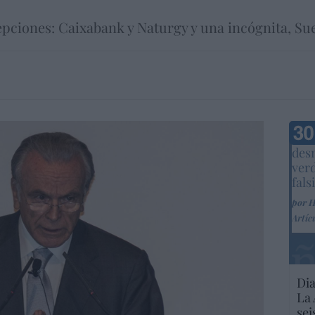
pciones: Caixabank y Naturgy y una incógnita, Su
Marc
desm
ver
fals
por 
Artíc
Dia
La 
sei