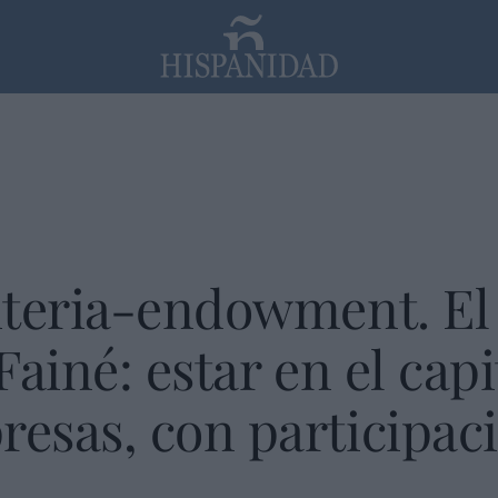
PP
SANTANDER
Religión
iteria-endowment. El
ainé: estar en el capi
esas, con participac