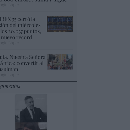
ogio López
 IBEX 35 cerró la
sión del miércoles
 los 20.057 puntos,
 nuevo récord
ogio López
uta. Nuestra Señora
 África: convertir al
sulmán
ogio López
gumentos