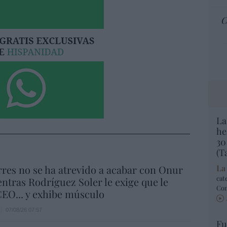
C
La
he
30
(T
res no se ha atrevido a acabar con Onur
La
cat
ntras Rodríguez Soler le exige que le
Co
EO... y exhibe músculo
07/08/26 07:57
Fu