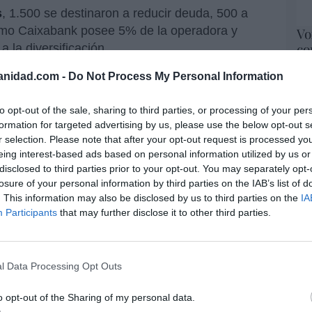
s
, 1.500 se destinaron a reducir deuda, 500 a
mo Caixabank posee 5% de la operadora y
Vo
co
a la diversificación.
fa
versificación bien podría ser catalogada como
anidad.com -
Do Not Process My Personal Information
mi
Red
. Son entradas y salidas en distintos
idez en el caso de que haya una reducción de
to opt-out of the sale, sharing to third parties, or processing of your per
“S
formation for targeted advertising by us, please use the below opt-out s
odavía fuentes principales. Por ejemplo, con
si
r selection. Please note that after your opt-out request is processed y
ido en Caixabank, que ha tenido que afrontar el
ab
eing interest-based ads based on personal information utilized by us or
o menos.
po
disclosed to third parties prior to your opt-out. You may separately opt-
Es
losure of your personal information by third parties on the IAB’s list of
Go
. This information may also be disclosed by us to third parties on the
IA
eficio de Caixabank a destacar
co
Participants
that may further disclose it to other third parties.
tidos en diversificación tras la
Ma
ce
His
l Data Processing Opt Outs
El
ara mantener ese gasto de 545 millones de
o opt-out of the Sharing of my personal data.
His