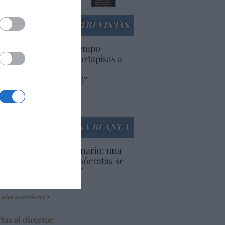
ENTREVISTAS
uropa lleva mucho tiempo
iendo aranceles y cortapisas a
oductos y compañías
ricanas (y europeas)”
Ana Sánchez Arjona
culos anteriores
LA CASA BLANCA
U. Inquietante escenario: una
cera parte de los demócratas se
ine como “socialista”
Ignacio Aguirre
culos anteriores
tas al director