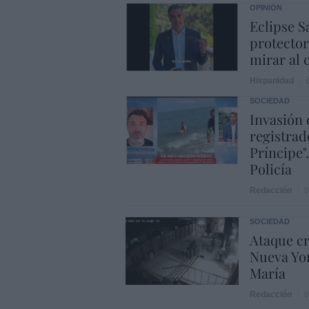
OPINIÓN
Eclipse S
protector
mirar al c
Hispanidad
SOCIEDAD
Invasión 
registrad
Príncipe"
Policía
Redacción
0
SOCIEDAD
Ataque cr
Nueva Yor
María
Redacción
0