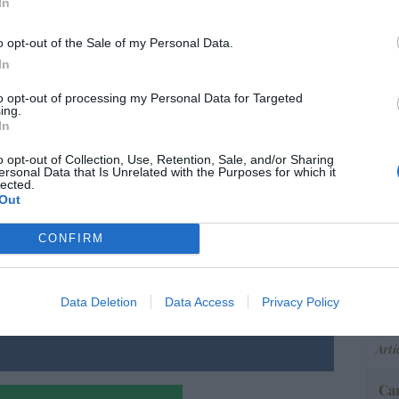
de pequeñas empresas en las que Criteria ya ha
In
 euros. Y también los 3.000 millones en
o opt-out of the Sale of my Personal Data.
inmobiliarios.
In
nsolidada pero ya está en camino. Y la hoja del
“E
to opt-out of processing my Personal Data for Targeted
pon
ing.
pr
In
ame
o opt-out of Collection, Use, Retention, Sale, and/or Sharing
por 
ersonal Data that Is Unrelated with the Purposes for which it
lected.
Artí
resado este artículo?
Out
tro newsletter y recibe cada dia
CONFIRM
o más destacado de Hispanidad
EEU
ter
def
Data Deletion
Data Access
Privacy Policy
por 
iones legales
Artí
Car