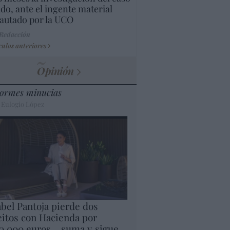
do, ante el ingente material
autado por la UCO
 Redacción
culos anteriores
Opinión
ormes minucias
 Eulogio López
abel Pantoja pierde dos
eitos con Hacienda por
0.000 euros... suma y sigue