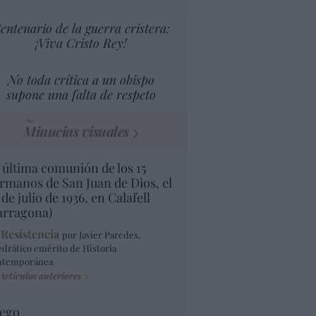
entenario de la guerra cristera:
¡Viva Cristo Rey!
No toda crítica a un obispo
supone una falta de respeto
Minucias visuales
 última comunión de los 15
rmanos de San Juan de Dios, el
 de julio de 1936, en Calafell
arragona)
 Resistencia
por Javier Paredes,
edrático emérito de Historia
ntemporánea
Artículos anteriores
ego