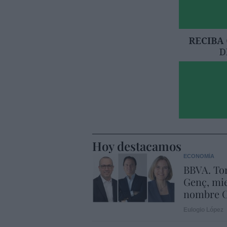
Hoy destacamos
ECONOMÍA
BBVA. Tor
Genç, mie
nombre C
Eulogio López