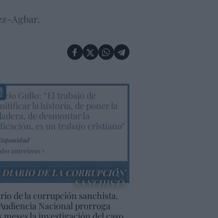
ez-Agbar.
elo Gullo: “El trabajo de
itificar la historia, de poner la
dadera, de desmontar la
ificación, es un trabajo cristiano"
Hispanidad
ulos anteriores
DIARIO DE LA CORRUPCIÓN
SANCHISTA
rio de la corrupción sanchista.
Audiencia Nacional prorroga
s meses la investigación del caso