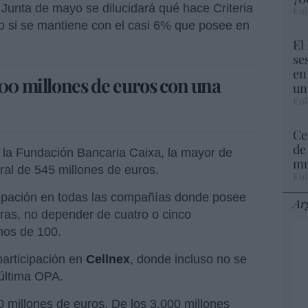
Junta de mayo se dilucidará qué hace Criteria
Eul
o si se mantiene con el casi 6% que posee en
El
se
en
000 millones de euros con una
un
Eul
Ce
de
s la Fundación Bancaria Caixa, la mayor de
mu
al de 545 millones de euros.
Eul
icipación en todas las compañías donde posee
Ar
bras, no depender de cuatro o cinco
nos de 100.
participación en
Cellnex
, donde incluso no se
 última OPA.
0 millones de euros. De los 3.000 millones