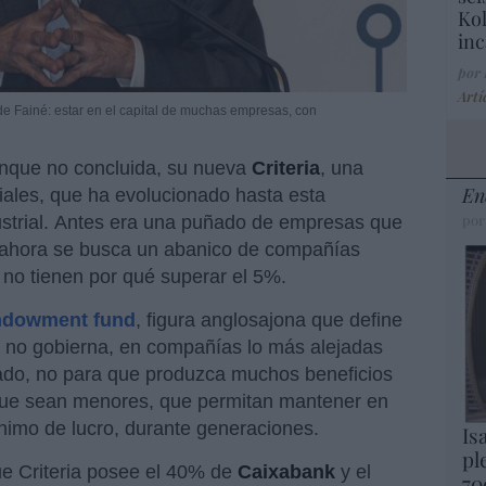
Kol
inc
por
Artí
e Fainé: estar en el capital de muchas empresas, con
unque no concluida, su nueva
Criteria
, una
En
riales, que ha evolucionado hasta esta
por
ustrial. Antes era una puñado de empresas que
, ahora se busca un abanico de compañías
 no tienen por qué superar el 5%.
ndowment fund
, figura anglosajona que define
o no gobierna, en compañías lo más alejadas
ado, no para que produzca muchos beneficios
nque sean menores, que permitan mantener en
nimo de lucro, durante generaciones.
Is
pl
e Criteria posee el 40% de
Caixabank
y el
70