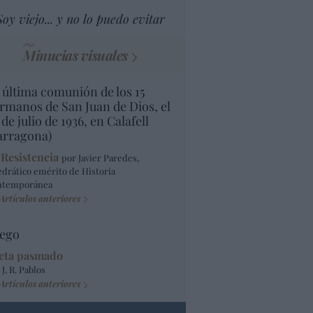
Soy viejo... y no lo puedo evitar
Minucias visuales
 última comunión de los 15
rmanos de San Juan de Dios, el
 de julio de 1936, en Calafell
arragona)
 Resistencia
por Javier Paredes,
edrático emérito de Historia
ntemporánea
Artículos anteriores
ego
eta pasmado
 J. R. Pablos
Artículos anteriores