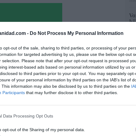
His
Vo
hi
y 
anidad.com -
Do Not Process My Personal Information
op
pr
Red
to opt-out of the sale, sharing to third parties, or processing of your per
formation for targeted advertising by us, please use the below opt-out s
“S
r selection. Please note that after your opt-out request is processed y
si
eing interest-based ads based on personal information utilized by us or
ab
disclosed to third parties prior to your opt-out. You may separately opt-
po
losure of your personal information by third parties on the IAB’s list of
Es
. This information may also be disclosed by us to third parties on the
IA
Go
Participants
that may further disclose it to other third parties.
co
Ma
io imposible de los Entrecanales: deuda al
ce
zación a la baja y reputación en
l Data Processing Opt Outs
His
ho
o opt-out of the Sharing of my personal data.
07/08/26 15:51