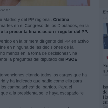
o farisea
En
por
e Madrid y del PP regional,
Cristina
martes en el Congreso de los Diputados, en la
e la presunta financiación irregular del PP.
ertido en la primera dirigente del PP en activo
ine en ninguna de las decisiones de la
ho menos en la toma de decisiones", ha
ante la preguntas del diputado del
PSOE
No
qu
Eul
ntervenciones citando todos los cargos que ha
rid y ha indicado que nadie como ella para
Is
a y los cambalaches" del partido. Para el
do
il que a la presidenta se le haya escapado "el
Ha
eu
Eul