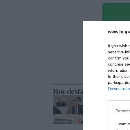
www.hisp
If you wish 
sensitive in
confirm you
continue se
information 
further disc
participants
Downstream 
Hoy destacamos
ECONOMÍA
El divorc
alza, coti
Persona
entredic
I want t
Cristina Martín