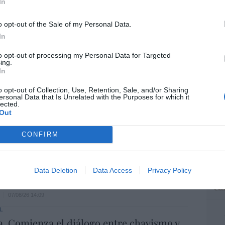
In
“E
o opt-out of the Sale of my Personal Data.
pon
spasat se hace con un proyecto IRIS-2 de
pr
In
lones de euros
ame
to opt-out of processing my Personal Data for Targeted
07/08/26 15:07
por 
ing.
In
Artí
ros. Discovery’ asume ya 600 millones en
o opt-out of Collection, Use, Retention, Sale, and/or Sharing
ersonal Data that Is Unrelated with the Purposes for which it
 su fusión con Paramount
lected.
Out
EEU
07/08/26 15:10
ter
CONFIRM
def
ost’ británica easyJet pasará a manos del
por 
Artí
o posible: Apollo... pero no podrá hacerse
Data Deletion
Data Access
Privacy Policy
trol total
Car
07/08/26 14:09
L
. Comienza el diálogo entre chavismo y