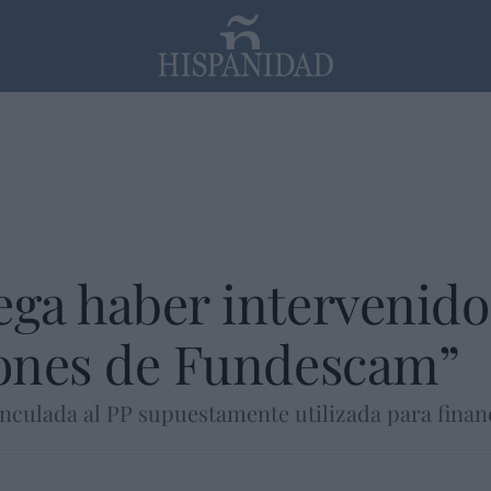
PP
SANTANDER
Religión
ega haber intervenido
iones de Fundescam”
nculada al PP supuestamente utilizada para financ