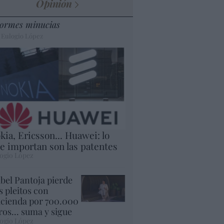
Opinión
ormes minucias
 Eulogio López
kia, Ericsson... Huawei: lo
e importan son las patentes
ogio López
abel Pantoja pierde
s pleitos con
cienda por 700.000
ros... suma y sigue
ogio López