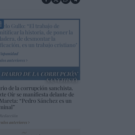
elo Gullo: “El trabajo de
itificar la historia, de poner la
dadera, de desmontar la
ificación, es un trabajo cristiano"
Hispanidad
ulos anteriores
DIARIO DE LA CORRUPCIÓN
SANCHISTA
rio de la corrupción sanchista.
te Oír se manifiesta delante de
Mareta: “Pedro Sánchez es un
minal”
 Redacción
culos anteriores