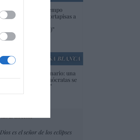
uropa lleva mucho tiempo
iendo aranceles y cortapisas a
oductos y compañías
ricanas (y europeas)”
Ana Sánchez Arjona
culos anteriores
LA CASA BLANCA
U. Inquietante escenario: una
cera parte de los demócratas se
ine como “socialista”
Ignacio Aguirre
culos anteriores
tas al director
Dios es el señor de los eclipses