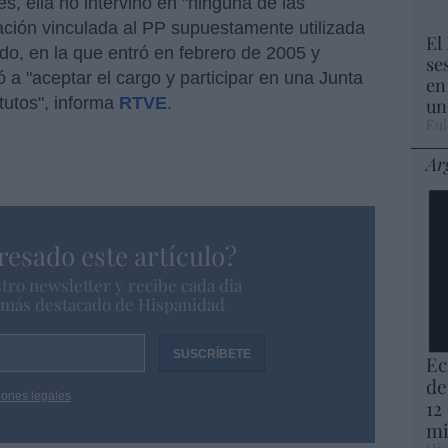
, ella no intervino en "ninguna de las
ción vinculada al PP supuestamente utilizada
El
ido, en la que entró en febrero de 2005 y
se
ó a "aceptar el cargo y participar en una Junta
en
tutos", informa
RTVE
.
un
Eul
Ar
resado este artículo?
tro newsletter y recibe cada dia
o más destacado de Hispanidad
Ec
de
iones legales
12
mi