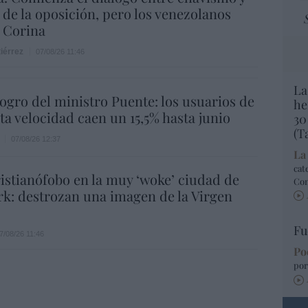
 de la oposición, pero los venezolanos
 Corina
iérrez
07/08/26 11:46
La
 logro del ministro Puente: los usuarios de
he
lta velocidad caen un 15,5% hasta junio
30
(T
07/08/26 12:37
La
cat
istianófobo en la muy ‘woke’ ciudad de
Co
k: destrozan una imagen de la Virgen
Fu
7/08/26 11:46
Po
por