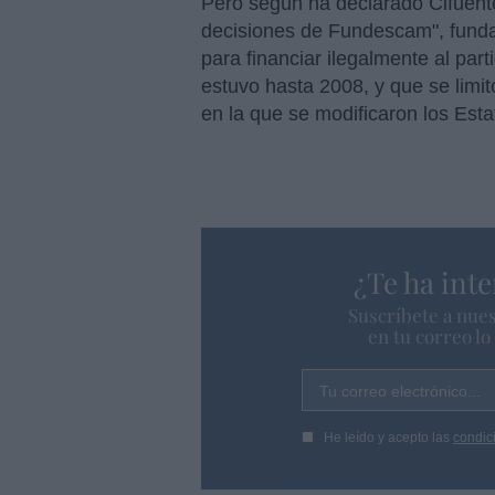
Pero según ha declarado Cifuentes
decisiones de Fundescam", funda
para financiar ilegalmente al part
estuvo hasta 2008, y que se limit
en la que se modificaron los Esta
¿Te ha inte
Suscríbete a nues
en tu correo l
Tu correo electrónico...
He leído y acepto las
condic