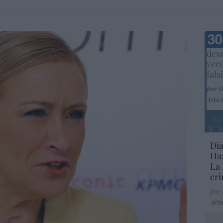
Marc
desm
ver
fals
por 
Artíc
Dia
Haz
La 
cri
por
Artí