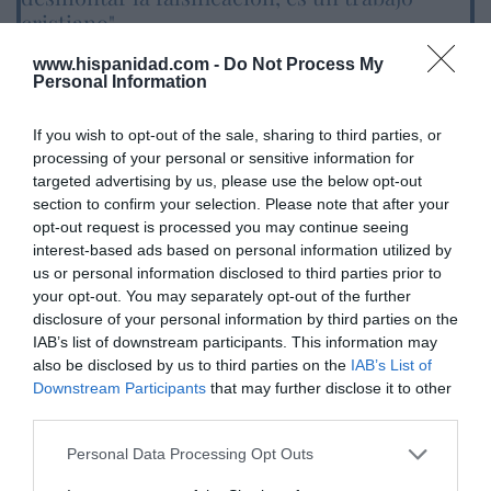
cristiano"
por Hispanidad
www.hispanidad.com -
Do Not Process My
Personal Information
Artículos anteriores
If you wish to opt-out of the sale, sharing to third parties, or
DIARIO DE LA CORRUPCIÓN SANCHISTA
processing of your personal or sensitive information for
targeted advertising by us, please use the below opt-out
Diario de la corrupción sanchista. Hazte
section to confirm your selection. Please note that after your
Oír se manifiesta delante de La Mareta:
opt-out request is processed you may continue seeing
“Pedro Sánchez es un criminal”
interest-based ads based on personal information utilized by
us or personal information disclosed to third parties prior to
por Redacción
your opt-out. You may separately opt-out of the further
Artículos anteriores
disclosure of your personal information by third parties on the
IAB’s list of downstream participants. This information may
also be disclosed by us to third parties on the
IAB’s List of
Opinión
Downstream Participants
that may further disclose it to other
third parties.
Enormes minucias
por Eulogio López
Personal Data Processing Opt Outs