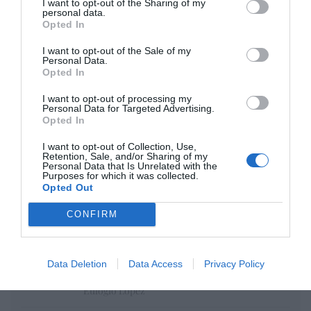
I want to opt-out of the Sharing of my
personal data.
Opted In
I want to opt-out of the Sale of my
Personal Data.
Opted In
I want to opt-out of processing my
Personal Data for Targeted Advertising.
Opted In
I want to opt-out of Collection, Use,
Retention, Sale, and/or Sharing of my
Isabel Pantoja pierde dos pleitos con
Personal Data that Is Unrelated with the
Hacienda por 700.000 euros... suma y
Purposes for which it was collected.
Opted Out
sigue
Eulogio López
CONFIRM
El IBEX 35 cerró la sesión del
miércoles en los 20.057 puntos,
Data Deletion
Data Access
Privacy Policy
un nuevo récord
Eulogio López