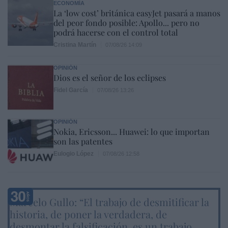
ECONOMÍA
La ‘low cost’ británica easyJet pasará a manos
del peor fondo posible: Apollo... pero no
podrá hacerse con el control total
Cristina Martín
07/08/26 14:09
OPINIÓN
Dios es el señor de los eclipses
Fidel García
07/08/26 13:26
OPINIÓN
Nokia, Ericsson... Huawei: lo que importan
son las patentes
Eulogio López
07/08/26 12:58
Marcelo Gullo: “El trabajo de desmitificar la
historia, de poner la verdadera, de
desmontar la falsificación, es un trabajo