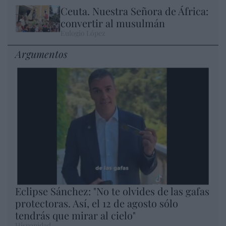
Ceuta. Nuestra Señora de África:
convertir al musulmán
Eulogio López
Argumentos
Eclipse Sánchez: "No te olvides de las gafas
protectoras. Así, el 12 de agosto sólo
tendrás que mirar al cielo"
Hispanidad