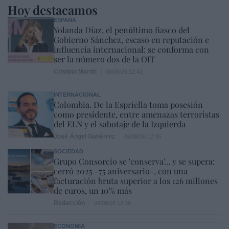
Hoy destacamos
ESPAÑA
Yolanda Díaz, el penúltimo fiasco del
Gobierno Sánchez, escaso en reputación e
influencia internacional: se conforma con
ser la número dos de la OIT
Cristina Martín
06/08/26 12:41
INTERNACIONAL
Colombia. De la Espriella toma posesión
como presidente, entre amenazas terroristas
del ELN y el sabotaje de la Izquierda
José Ángel Gutiérrez
06/08/26 12:35
SOCIEDAD
Grupo Consorcio se 'conserva'... y se supera:
cerró 2025 -75 aniversario-, con una
facturación bruta superior a los 126 millones
de euros, un 10% más
Redacción
06/08/26 12:36
ECONOMÍA