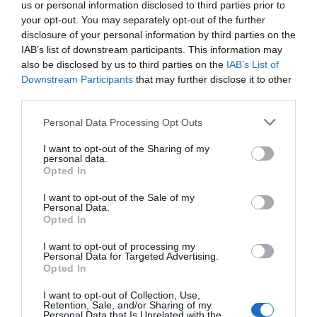
us or personal information disclosed to third parties prior to
your opt-out. You may separately opt-out of the further
disclosure of your personal information by third parties on the
IAB’s list of downstream participants. This information may
Marcelo Gullo: “El trabajo de desmitificar la
also be disclosed by us to third parties on the
IAB’s List of
historia, de poner la verdadera, de
Downstream Participants
that may further disclose it to other
desmontar la falsificación, es un trabajo
third parties.
cristiano"
Personal Data Processing Opt Outs
por Hispanidad
I want to opt-out of the Sharing of my
Artículos anteriores
personal data.
Opted In
DIARIO DE LA CORRUPCIÓN SANCHISTA
I want to opt-out of the Sale of my
Personal Data.
Opted In
Diario de la corrupción sanchista. Bolaños
se reunió en el año 2025 hasta seis veces
I want to opt-out of processing my
con Zapatero, mientras se desarrollaba la
Personal Data for Targeted Advertising.
Opted In
investigación judicial sobre la aerolínea
Plus Ultra
I want to opt-out of Collection, Use,
Retention, Sale, and/or Sharing of my
por Redacción
Personal Data that Is Unrelated with the