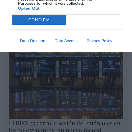
Purposes for which it was collected.
Artículos anteriores
Opted Out
CONFIRM
Opinión
Enormes minucias
Data Deletion
Data Access
Privacy Policy
por Eulogio López
El IBEX 35 cerró la sesión del miércoles en
los 20.057 puntos, un nuevo récord