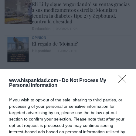
Eli Lilly sigue ‘engordando’ su ventas gracias
a sus medicamentos estrella: Mounjaro
(contra la diabetes tipo 2) y Zepbound,
contra la obesidad
Redacción
06/08/26 11:28
OPINIÓN
El regalo de 'Mojamé'
Hispanidad
06/08/26 11:16
OPINIÓN
“Sánchez es un sinvergüenza que ha
www.hispanidad.com -
Do Not Process My
Personal Information
abandonado a su país, porque Ceuta es
España. Tenemos un Gobierno en
connivencia con Marruecos”: acusa una ceutí
If you wish to opt-out of the sale, sharing to third parties, or
Hispanidad
06/08/26 11:30
processing of your personal or sensitive information for
targeted advertising by us, please use the below opt-out
SOCIEDAD
section to confirm your selection. Please note that after your
Ceuta y Melilla, las dos columnas de Hércules
opt-out request is processed you may continue seeing
Eulogio López
06/08/26 07:58
interest-based ads based on personal information utilized by