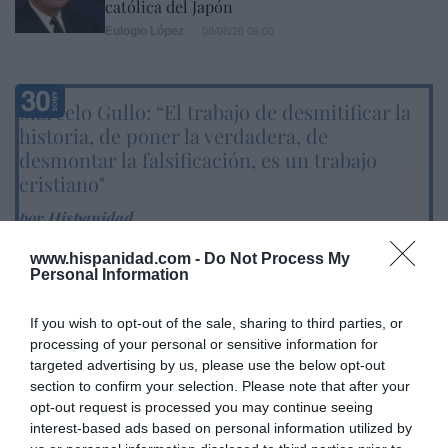
católica del Japón
Eulogio López
08/08/26 06:00
Marcelo Gullo: “El trabajo de desmitificar la
historia, de poner la verdadera, de
desmontar la falsificación, es un trabajo
cristiano"
por Hispanidad
Artículos anteriores
www.hispanidad.com -
Do Not Process My
Personal Information
DIARIO DE LA CORRUPCIÓN SANCHISTA
If you wish to opt-out of the sale, sharing to third parties, or
Diario de la corrupción sanchista. Hazte
processing of your personal or sensitive information for
Oír se manifiesta delante de La Mareta:
targeted advertising by us, please use the below opt-out
“Pedro Sánchez es un criminal”
section to confirm your selection. Please note that after your
opt-out request is processed you may continue seeing
por Redacción
interest-based ads based on personal information utilized by