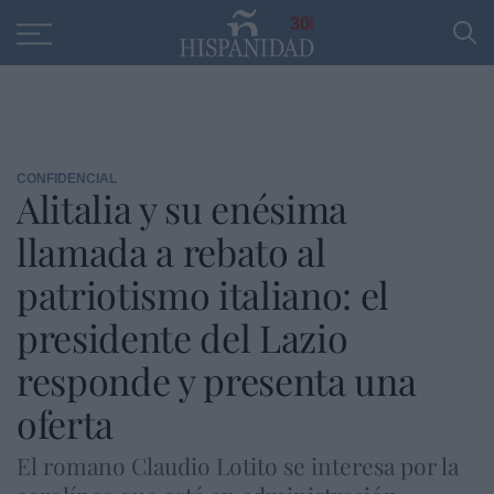
Educación
Entrevistas
PP
SANTANDER
R
30
CONFIDENCIAL
Alitalia y su enésima
llamada a rebato al
patriotismo italiano: el
presidente del Lazio
responde y presenta una
oferta
El romano Claudio Lotito se interesa por la