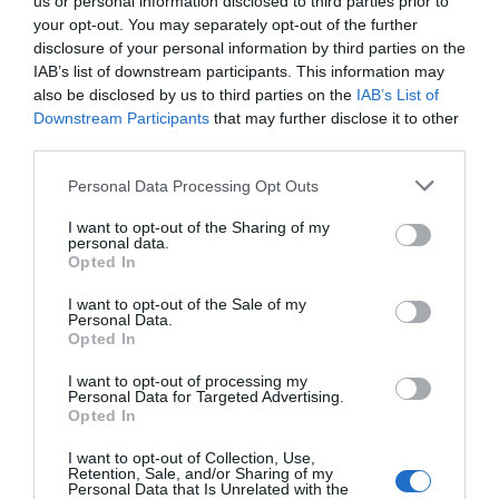
us or personal information disclosed to third parties prior to
Artículos anteriores
your opt-out. You may separately opt-out of the further
disclosure of your personal information by third parties on the
Opinión
IAB’s list of downstream participants. This information may
also be disclosed by us to third parties on the
IAB’s List of
Enormes minucias
Downstream Participants
that may further disclose it to other
por Eulogio López
third parties.
Personal Data Processing Opt Outs
I want to opt-out of the Sharing of my
personal data.
Opted In
I want to opt-out of the Sale of my
Personal Data.
Opted In
I want to opt-out of processing my
Personal Data for Targeted Advertising.
Opted In
Nokia, Ericsson... Huawei: lo que importan
I want to opt-out of Collection, Use,
son las patentes
Retention, Sale, and/or Sharing of my
Eulogio López
Personal Data that Is Unrelated with the