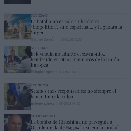
SOCIEDAD
La batalla no es solo “híbrida” ni
“biopolítica”, sino espiritual... y la ganará la
Virgen
Gabriel Galdón
08/08/26 06:00
SOCIEDAD
Eslovaquia no admite el gaymonio...
bendecido en otros miembros de la Unión
Europea
Eulogio López
08/08/26 06:00
ECONOMÍA
Seamos más responsables: no siempre el
banco tiene la culpa
Eulogio López
08/08/26 06:00
INTERNACIONAL
La bomba de Hiroshima no perseguía a
Occidente, la de Nagasaki sí: era la ciudad