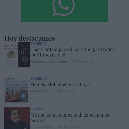
Hoy destacamos
SOCIEDAD
Chat Control para ti, para mí, para todos,
¡por tu seguridad!
Humberto Pérez-Tomé
08/08/26 06:00
SOCIEDAD
Memes. Mohamed en la boya
Redacción
08/08/26 06:00
ESPAÑA
“Ya que gobernamos mal, gobernemos
barato”
Eulogio López
08/08/26 06:00