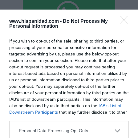
www.hispanidad.com -
Do Not Process My
Personal Information
If you wish to opt-out of the sale, sharing to third parties, or
Hoy destacamos
processing of your personal or sensitive information for
targeted advertising by us, please use the below opt-out
SOCIEDAD
Chat Control para ti, para mí, para todos,
section to confirm your selection. Please note that after your
¡por tu seguridad!
opt-out request is processed you may continue seeing
interest-based ads based on personal information utilized by
Humberto Pérez-Tomé
08/08/26 06:00
us or personal information disclosed to third parties prior to
your opt-out. You may separately opt-out of the further
SOCIEDAD
disclosure of your personal information by third parties on the
Memes. Mohamed en la boya
IAB’s list of downstream participants. This information may
also be disclosed by us to third parties on the
Redacción
IAB’s List of
08/08/26 06:00
Downstream Participants
that may further disclose it to other
third parties.
ESPAÑA
“Ya que gobernamos mal, gobernemos
Personal Data Processing Opt Outs
barato”