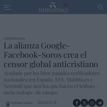
Educación
Entrevistas
PP
SANTANDER
R
30
CONFIDENCIAL
La alianza Google-
Facebook-Soros crea el
censor global anticristiano
Ayudada por los bien pagados verificadores
nacionales (en España, EFE, Maldita.es y
Newtral) que son los que hacen el trabajo -
sucio trabajo- de campo.
23/12/20 07:20
Eulogio López