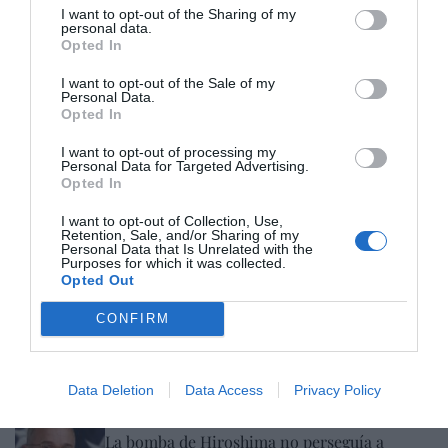
I want to opt-out of the Sharing of my
Eulogio López
08/08/26 06:00
personal data.
Opted In
SOCIEDAD
I want to opt-out of the Sale of my
La batalla no es solo “híbrida” ni
Personal Data.
Opted In
“biopolítica”, sino espiritual... y la ganará la
Virgen
I want to opt-out of processing my
Gabriel Galdón
08/08/26 06:00
Personal Data for Targeted Advertising.
Opted In
SOCIEDAD
Eslovaquia no admite el gaymonio...
I want to opt-out of Collection, Use,
bendecido en otros miembros de la Unión
Retention, Sale, and/or Sharing of my
Europea
Personal Data that Is Unrelated with the
Purposes for which it was collected.
Eulogio López
08/08/26 06:00
Opted Out
ECONOMÍA
CONFIRM
Seamos más responsables: no siempre el
banco tiene la culpa
Eulogio López
08/08/26 06:00
Data Deletion
Data Access
Privacy Policy
INTERNACIONAL
La bomba de Hiroshima no perseguía a