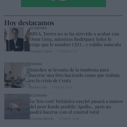
Hoy destacamos
ECONOMÍA
BBVA. Torres no se ha atrevido a acabar con
Onur Genç, mientras Rodríguez Soler le
exige que le nombre CEO... y exhibe músculo
Eulogio López
07/08/26 07:57
ESPAÑA
Sánchez se levanta de la tumbona para
hacerse una foto haciendo como que trabaja
en la crisis de Ceuta
Redacción
07/08/26 14:10
ECONOMÍA
La ‘low cost’ británica easyJet pasará a manos
del peor fondo posible: Apollo... pero no
podrá hacerse con el control total
Cristina Martín
07/08/26 14:09