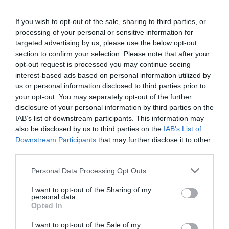
DIARIO DE LA CORRUPCIÓN SANCHISTA
If you wish to opt-out of the sale, sharing to third parties, or
Diario de la corrupción sanchista. Hazte
processing of your personal or sensitive information for
Oír se manifiesta delante de La Mareta:
targeted advertising by us, please use the below opt-out
section to confirm your selection. Please note that after your
“Pedro Sánchez es un criminal”
opt-out request is processed you may continue seeing
por Redacción
interest-based ads based on personal information utilized by
us or personal information disclosed to third parties prior to
Artículos anteriores
your opt-out. You may separately opt-out of the further
disclosure of your personal information by third parties on the
Opinión
IAB’s list of downstream participants. This information may
also be disclosed by us to third parties on the
IAB’s List of
Enormes minucias
Downstream Participants
that may further disclose it to other
third parties.
por Eulogio López
Personal Data Processing Opt Outs
I want to opt-out of the Sharing of my
personal data.
Opted In
I want to opt-out of the Sale of my