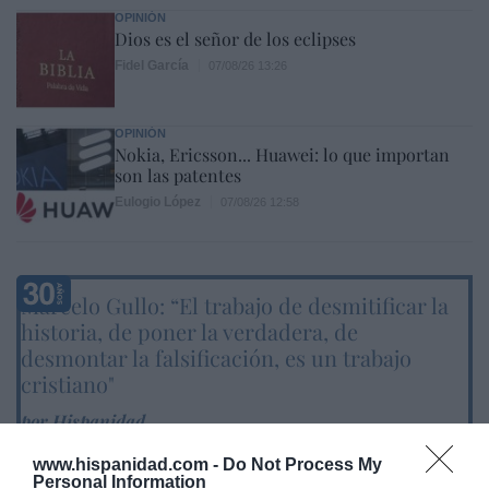
OPINIÓN
Dios es el señor de los eclipses
Fidel García
07/08/26 13:26
OPINIÓN
Nokia, Ericsson... Huawei: lo que importan
son las patentes
Eulogio López
07/08/26 12:58
Marcelo Gullo: “El trabajo de desmitificar la
historia, de poner la verdadera, de
desmontar la falsificación, es un trabajo
cristiano"
por Hispanidad
Artículos anteriores
www.hispanidad.com -
Do Not Process My
Personal Information