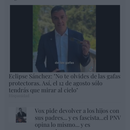
Eclipse Sánchez: "No te olvides de las gafas
protectoras. Así, el 12 de agosto sólo
tendrás que mirar al cielo"
Hispanidad
Vox pide devolver a los hijos con
sus padres... y es fascista...el PNV
opina lo mismo... y es