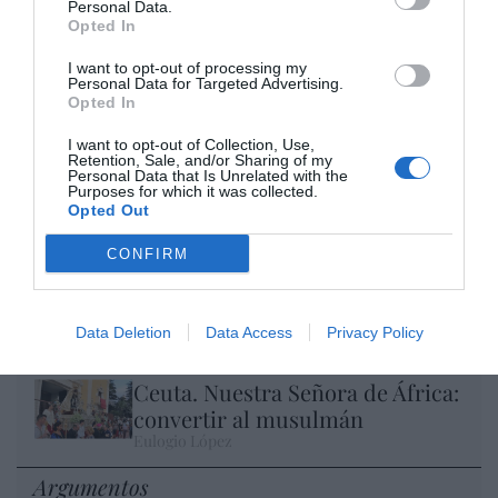
Personal Data.
Opted In
I want to opt-out of processing my
Personal Data for Targeted Advertising.
Opted In
Isabel Pantoja pierde dos pleitos con
I want to opt-out of Collection, Use,
Hacienda por 700.000 euros... suma y
Retention, Sale, and/or Sharing of my
sigue
Personal Data that Is Unrelated with the
Purposes for which it was collected.
Eulogio López
Opted Out
El IBEX 35 cerró la sesión del
CONFIRM
miércoles en los 20.057 puntos,
un nuevo récord
Data Deletion
Data Access
Privacy Policy
Eulogio López
Ceuta. Nuestra Señora de África:
convertir al musulmán
Eulogio López
Argumentos