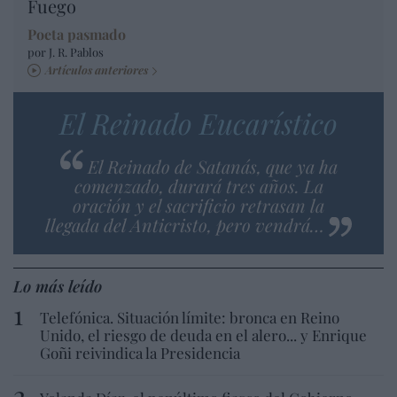
Fuego
Poeta pasmado
por J. R. Pablos
Artículos anteriores
El Reinado Eucarístico
El Reinado de Satanás, que ya ha
comenzado, durará tres años. La
oración y el sacrificio retrasan la
llegada del Anticristo, pero vendrá…
Lo más leído
Telefónica. Situación límite: bronca en Reino
Unido, el riesgo de deuda en el alero... y Enrique
Goñi reivindica la Presidencia