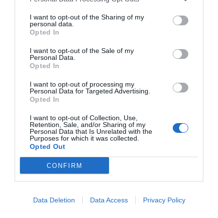
I want to opt-out of the Sharing of my
personal data.
Opted In
I want to opt-out of the Sale of my
Personal Data.
Opted In
Hoy destacamos
ECONOMÍA
I want to opt-out of processing my
El divorcio imposible de los Entrecanales:
Personal Data for Targeted Advertising.
deuda al alza, cotización a la baja y
Opted In
reputación en entredicho
I want to opt-out of Collection, Use,
Cristina Martín
07/08/26 15:51
Retention, Sale, and/or Sharing of my
Personal Data that Is Unrelated with the
Purposes for which it was collected.
ECONOMÍA
Opted Out
Indra. Hispasat se hace con un proyecto IRIS-
2 de 1.600 millones de euros
CONFIRM
Eulogio López
07/08/26 15:07
ECONOMÍA
Data Deletion
Data Access
Privacy Policy
‘Warner Bros. Discovery’ asume ya 600
millones en gastos de su fusión con