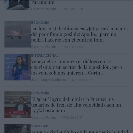
Paramount
Cristina Martín
07/08/26 15:10
ECONOMÍA
La ‘low cost’ británica easyJet pasará a manos
del peor fondo posible: Apollo... pero no
podrá hacerse con el control total
Cristina Martín
07/08/26 14:09
INTERNACIONAL
Venezuela. Comienza el diálogo entre
chavismo y un sector de la oposición, pero
los venezolanos quieren a Corina
José Ángel Gutiérrez
07/08/26 11:46
ECONOMÍA
El ‘gran’ logro del ministro Puente: los
usuarios de tren de alta velocidad caen un
15,5% hasta junio
Cristina Martín
07/08/26 12:37
SOCIEDAD
Ataque cristianófobo en la muy ‘woke’ ciudad