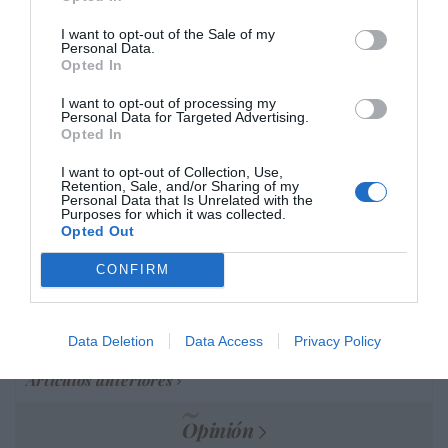
Marcelo Gullo: “El trabajo de desmitificar la
I want to opt-out of the Sale of my
Personal Data.
historia, de poner la verdadera, de
Opted In
desmontar la falsificación, es un trabajo
cristiano"
I want to opt-out of processing my
Personal Data for Targeted Advertising.
Opted In
por Hispanidad
Artículos anteriores
I want to opt-out of Collection, Use,
Retention, Sale, and/or Sharing of my
Personal Data that Is Unrelated with the
DIARIO DE LA CORRUPCIÓN SANCHISTA
Purposes for which it was collected.
Opted Out
Diario de la corrupción sanchista. Hazte
CONFIRM
Oír se manifiesta delante de La Mareta:
“Pedro Sánchez es un criminal”
Data Deletion
Data Access
Privacy Policy
por Redacción
Artículos anteriores
Opinión