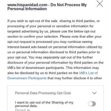
público
www.hispanidad.com -
Do Not Process My
Ignacio Sánchez-León
09/08/26 06:00
Personal Information
POETA PASMADO
If you wish to opt-out of the sale, sharing to third parties, or
Mi España-Patria
processing of your personal or sensitive information for
J. R. Pablos
09/08/26 06:00
targeted advertising by us, please use the below opt-out
section to confirm your selection. Please note that after your
opt-out request is processed you may continue seeing
interest-based ads based on personal information utilized by
INTERNACIONAL
us or personal information disclosed to third parties prior to
Primarias presidenciales demócratas 2028. El
your opt-out. You may separately opt-out of the further
icono LGTBIQ+ Pete Buttigieg regresa a
disclosure of your personal information by third parties on the
escena y lo hace con las peores propuestas de
Biden
IAB’s list of downstream participants. This information may
also be disclosed by us to third parties on the
IAB’s List of
Ignacio Aguirre
09/08/26 06:00
Downstream Participants
that may further disclose it to other
SOCIEDAD
third parties.
Los cambios del Papa León XIV: lentos pero
acertados
Personal Data Processing Opt Outs
Eulogio López
09/08/26 06:00
I want to opt-out of the Sharing of my
personal data.
Opted In