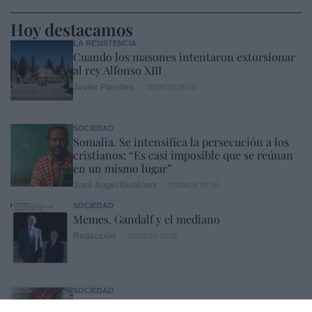
Hoy destacamos
LA RESISTENCIA
Cuando los masones intentaron extorsionar
al rey Alfonso XIII
Javier Paredes
09/08/26 06:00
SOCIEDAD
Somalia. Se intensifica la persecución a los
cristianos: “Es casi imposible que se reúnan
en un mismo lugar”
José Ángel Gutiérrez
09/08/26 06:00
SOCIEDAD
Memes. Gandalf y el mediano
Redacción
09/08/26 06:00
SOCIEDAD
Prohibido prevenir, pero no derrochar dinero