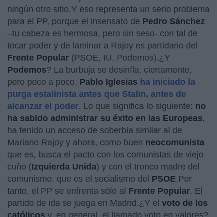
ningún otro sitio.Y eso representa un serio problema
para el PP, porque el insensato de
Pedro Sánchez
–tu cabeza es hermosa, pero sin seso- con tal de
tocar poder y de laminar a Rajoy es partidario del
Frente Popular
(PSOE, IU, Podemos).¿Y
Podemos
? La burbuja se desinfla, ciertamente,
pero poco a poco.
Pablo Iglesias
ha iniciado la
purga estalinista antes que Stalin, antes de
alcanzar el poder
. Lo que significa lo siguiente:
no
ha sabido administrar su éxito en las Europeas
,
ha tenido un acceso de soberbia similar al de
Mariano Rajoy y ahora, como buen
neocomunista
que es, busca el pacto con los comunistas de viejo
cuño (
Izquierda Unida
) y con el tronco madre del
comunismo, que es el socialismo del
PSOE
.Por
tanto, el PP se enfrenta sólo al
Frente Popular
. El
partido de ida se juega en Madrid.¿Y el
voto de los
católicos
y, en general, el llamado voto en valores?