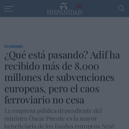
Educación
Entrevistas
PP
SANTANDER
R
30
ECONOMÍA
¿Qué está pasando? Adif ha
recibido más de 8.000
millones de subvenciones
europeas, pero el caos
ferroviario no cesa
La empresa pública dependiente del
ministro Óscar Puente es la mayor
beneficiaria de los fondos europeos Next