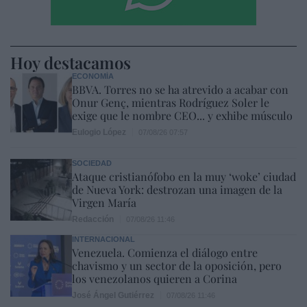
Hoy destacamos
ECONOMÍA
BBVA. Torres no se ha atrevido a acabar con
Onur Genç, mientras Rodríguez Soler le
exige que le nombre CEO... y exhibe músculo
Eulogio López
07/08/26 07:57
SOCIEDAD
Ataque cristianófobo en la muy ‘woke’ ciudad
de Nueva York: destrozan una imagen de la
Virgen María
Redacción
07/08/26 11:46
INTERNACIONAL
Venezuela. Comienza el diálogo entre
chavismo y un sector de la oposición, pero
los venezolanos quieren a Corina
José Ángel Gutiérrez
07/08/26 11:46