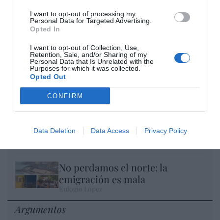
I want to opt-out of processing my
Personal Data for Targeted Advertising.
Opted In
I want to opt-out of Collection, Use,
Retention, Sale, and/or Sharing of my
Personal Data that Is Unrelated with the
Purposes for which it was collected.
El IBEX 35 cerró la sesión del miércoles en
Opted Out
los 20.057 puntos, un nuevo récord
Eulogio López
CONFIRM
Ceuta. Nuestra Señora de África:
convertir al musulmán
Data Deletion
Data Access
Privacy Policy
Eulogio López
No perdamos el norte: la
emigración es mala
Eulogio López
Argumentos