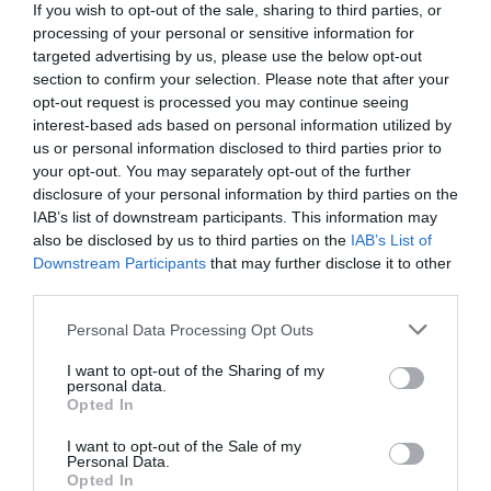
If you wish to opt-out of the sale, sharing to third parties, or
DIARIO DE LA CORRUPCIÓN SANCHISTA
processing of your personal or sensitive information for
targeted advertising by us, please use the below opt-out
Diario de la corrupción sanchista. La
section to confirm your selection. Please note that after your
opt-out request is processed you may continue seeing
Audiencia Nacional prorroga seis meses la
interest-based ads based on personal information utilized by
investigación del caso Koldo, ante el
us or personal information disclosed to third parties prior to
ingente material incautado por la UCO
your opt-out. You may separately opt-out of the further
disclosure of your personal information by third parties on the
por Redacción
IAB’s list of downstream participants. This information may
Artículos anteriores
also be disclosed by us to third parties on the
IAB’s List of
Downstream Participants
that may further disclose it to other
Opinión
third parties.
Enormes minucias
Personal Data Processing Opt Outs
por Eulogio López
I want to opt-out of the Sharing of my
personal data.
Opted In
I want to opt-out of the Sale of my
Personal Data.
Opted In