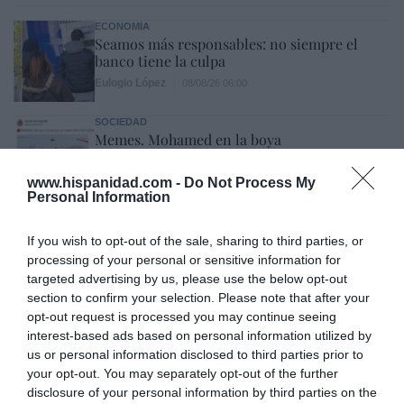
ECONOMÍA
Seamos más responsables: no siempre el
banco tiene la culpa
Eulogio López
08/08/26 06:00
SOCIEDAD
Memes. Mohamed en la boya
Redacción
08/08/26 06:00
www.hispanidad.com -
Do Not Process My
Personal Information
INTERNACIONAL
If you wish to opt-out of the sale, sharing to third parties, or
Colombia. La bancada provida impulsa una
processing of your personal or sensitive information for
reforma para incluir que el derecho a la vida
targeted advertising by us, please use the below opt-out
es inviolable “desde la fecundación”
section to confirm your selection. Please note that after your
José Ángel Gutiérrez
08/08/26 06:00
opt-out request is processed you may continue seeing
INTERNACIONAL
interest-based ads based on personal information utilized by
La bomba de Hiroshima no perseguía a
us or personal information disclosed to third parties prior to
Occidente, la de Nagasaki sí: era la ciudad
your opt-out. You may separately opt-out of the further
católica del Japón
disclosure of your personal information by third parties on the