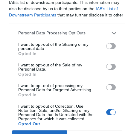
Eulogio López
08/08/26 06:00
IAB’s list of downstream participants. This information may
also be disclosed by us to third parties on the
IAB’s List of
SOCIEDAD
Downstream Participants
that may further disclose it to other
La batalla no es solo “híbrida” ni
third parties.
“biopolítica”, sino espiritual... y la ganará la
Virgen
Personal Data Processing Opt Outs
Gabriel Galdón
08/08/26 06:00
I want to opt-out of the Sharing of my
SOCIEDAD
personal data.
Eslovaquia no admite el gaymonio...
Opted In
bendecido en otros miembros de la Unión
Europea
I want to opt-out of the Sale of my
Personal Data.
Eulogio López
08/08/26 06:00
Opted In
I want to opt-out of processing my
Personal Data for Targeted Advertising.
Marcelo Gullo: “El trabajo de desmitificar la
Opted In
historia, de poner la verdadera, de
I want to opt-out of Collection, Use,
desmontar la falsificación, es un trabajo
Retention, Sale, and/or Sharing of my
Personal Data that Is Unrelated with the
cristiano"
Purposes for which it was collected.
Opted Out
por Hispanidad