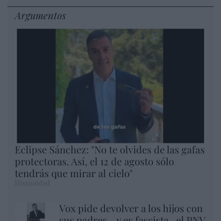
Argumentos
Eclipse Sánchez: "No te olvides de las gafas
protectoras. Así, el 12 de agosto sólo
tendrás que mirar al cielo"
Hispanidad
Vox pide devolver a los hijos con
sus padres... y es fascista...el PNV