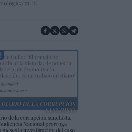
cnológica en la
elo Gullo: “El trabajo de
itificar la historia, de poner la
dadera, de desmontar la
ificación, es un trabajo cristiano"
Hispanidad
ulos anteriores
DIARIO DE LA CORRUPCIÓN
SANCHISTA
rio de la corrupción sanchista.
Audiencia Nacional prorroga
s meses la investigación del caso