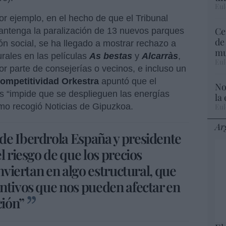
Eul
por ejemplo, en el hecho de que el Tribunal
Ce
mantenga la paralización de 13 nuevos parques
de
ión social, se ha llegado a mostrar rechazo a
mu
rales en las películas
As bestas
y
Alcarràs
,
Eul
r parte de consejerías o vecinos, e incluso un
Competitividad Orkestra
apuntó que el
No
os “impide que se desplieguen las energías
la
mo recogió Noticias de Gipuzkoa.
Eul
Ar
de Iberdrola España y presidente
l riesgo de que los precios
onviertan en algo estructural, que
ntivos que nos pueden afectar en
ción”