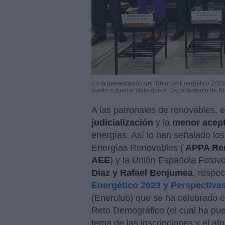
En la presentación del ‘Balance Energético 2023
vuelto a quedar claro que el Departamento de Ri
A las patronales de renovables, e
judicialización
y la
menor acept
energías. Así lo han señalado lo
Energías Renovables (
APPA Re
AEE
) y la Unión Española Fotovol
Díaz y Rafael Benjumea
, respe
Energético 2023 y Perspectivas
(Enerclub) que se ha celebrado en
Reto Demográfico (el cual ha pu
tema de las inscripciones y el afo