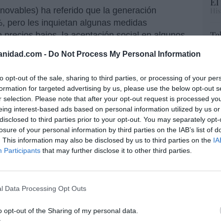
El
ovables) ha referido que la generación
His
%, pero les inquietan algunas medidas
Te
n precios bajos, la aceptación social en algunos
RT
omo era de esperar, ha criticado la altísima
anidad.com -
Do Not Process My Personal Information
lo
 fósiles, subrayando la necesidad de aumentar
Ce
ar los permisos
, a pesar de que no todo se
li
to opt-out of the sale, sharing to third parties, or processing of your per
de la descarbonización. Díaz (AEE) ha pedido
di
formation for targeted advertising by us, please use the below opt-out s
hu
 renovables”, al mismo tiempo que ha situado
r selection. Please note that after your opt-out request is processed y
po
sector “la judicialización y la gestión de la
eing interest-based ads based on personal information utilized by us or
His
disclosed to third parties prior to your opt-out. You may separately opt-
EF) ha incidido en impulsar el
autoconsumo
,
losure of your personal information by third parties on the IAB’s list of
tos más grandes que llegan a superar los 100
Cu
. This information may also be disclosed by us to third parties on the
IA
tu
Participants
that may further disclose it to other third parties.
Red
rio Ruiz-Tagle
, CEO de Iberdrola España y
ido del riesgo de que los precios negativos de
l Data Processing Opt Outs
uctural, que podría generar “desincentivos que
 de la transición”. Eso sí, ha insistido en
“E
o opt-out of the Sharing of my personal data.
pon
vables para “tener estabilidades de precios”,