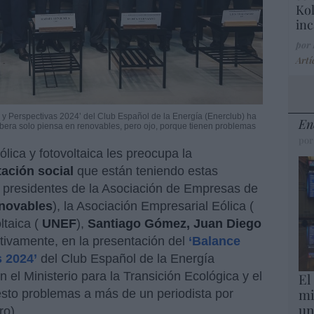
Kol
inc
por
Artí
 y Perspectivas 2024’ del Club Español de la Energía (Enerclub) ha
En
bera solo piensa en renovables, pero ojo, porque tienen problemas
por
ólica y fotovoltaica les preocupa la
ación social
que están teniendo estas
s presidentes de la Asociación de Empresas de
novables
), la Asociación Empresarial Eólica (
taica (
UNEF
),
Santiago Gómez, Juan Diego
ctivamente, en la presentación del
‘Balance
 2024’
del Club Español de la Energía
 el Ministerio para la Transición Ecológica y el
El
mi
esto problemas a más de un periodista por
un
ro).