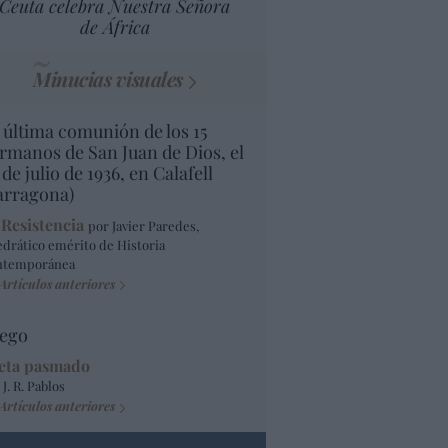
Ceuta celebra Nuestra Señora
de África
Minucias visuales
 última comunión de los 15
rmanos de San Juan de Dios, el
 de julio de 1936, en Calafell
arragona)
 Resistencia
por Javier Paredes,
edrático emérito de Historia
ntemporánea
Artículos anteriores
ego
eta pasmado
 J. R. Pablos
Artículos anteriores