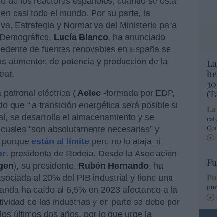
re de los reactores españoles, cuando se está
en casi todo el mundo. Por su parte, la
va, Estrategia y Normativa del Ministerio para
o Demográfico,
Lucía Blanco
, ha anunciado
ocedente de fuentes renovables en España se
los aumentos de potencia y producción de la
La
he
lear.
30
 patronal eléctrica (
Aelec
-formada por EDP,
(T
o que “la transición energética será posible si
La
rial, se desarrolla el almacenamiento y se
cat
Co
s cuales “son absolutamente necesarias” y
a porque
están al límite
pero no lo ataja ni
or
, presidenta de Redeia. Desde la Asociación
Fu
gen
), su presidente,
Rubén Hernando
, ha
Po
sociada al 20% del PIB industrial y tiene una
por
demanda ha caído al 6,5% en 2023 afectando a la
tividad de las industrias y en parte se debe por
los últimos dos años, por lo que urge la