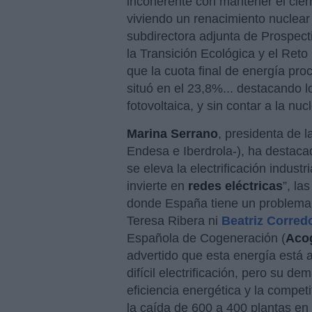
incoherente con mantener el cier
viviendo un renacimiento nuclear 
subdirectora adjunta de Prospecti
la Transición Ecológica y el Ret
que la cuota final de energía pr
situó en el 23,8%... destacando 
fotovoltaica, y sin contar a la nuc
Marina Serrano
, presidenta de la
Endesa e Iberdrola-), ha destacad
se eleva la electrificación indust
invierte en
redes
eléctricas
”, la
donde España tiene un problem
Teresa Ribera ni
Beatriz Corred
Española de Cogeneración (
Aco
advertido que esta energía está a
difícil electrificación, pero su 
eficiencia energética y la competi
la caída de 600 a 400 plantas en 