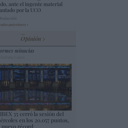
do, ante el ingente material
autado por la UCO
 Redacción
culos anteriores
Opinión
ormes minucias
 Eulogio López
 IBEX 35 cerró la sesión del
ércoles en los 20.057 puntos,
 nuevo récord