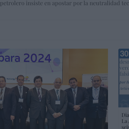
r petrolero insiste en apostar por la neutralidad te
Marc
desm
ver
fals
por 
Artíc
Dia
La 
sei