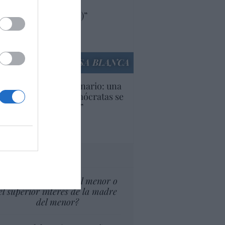
oductos y compañías
ricanas (y europeas)”
Ana Sánchez Arjona
culos anteriores
LA CASA BLANCA
U. Inquietante escenario: una
cera parte de los demócratas se
ine como “socialista”
Ignacio Aguirre
culos anteriores
tas al director
¿El Superior interés el menor o
el superior interés de la madre
del menor?