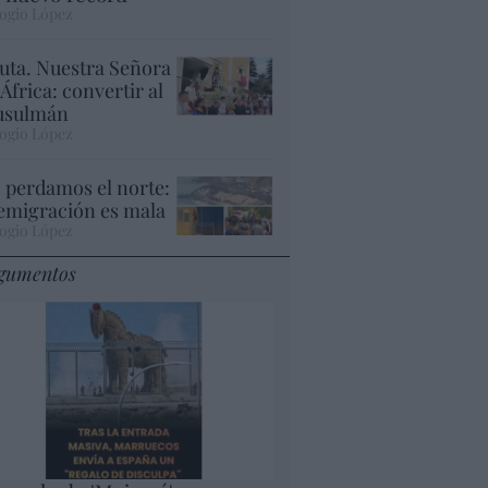
ogio López
uta. Nuestra Señora
 África: convertir al
sulmán
ogio López
 perdamos el norte:
 emigración es mala
ogio López
gumentos