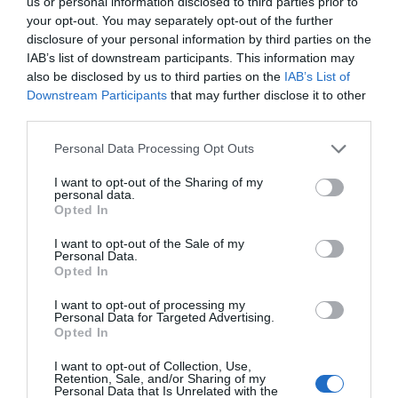
us or personal information disclosed to third parties prior to
Colombia. La bancada provida impulsa una
your opt-out. You may separately opt-out of the further
reforma para incluir que el derecho a la vida
disclosure of your personal information by third parties on the
es inviolable “desde la fecundación”
IAB’s list of downstream participants. This information may
José Ángel Gutiérrez
08/08/26 06:00
also be disclosed by us to third parties on the
IAB’s List of
INTERNACIONAL
Downstream Participants
that may further disclose it to other
La bomba de Hiroshima no perseguía a
third parties.
Occidente, la de Nagasaki sí: era la ciudad
católica del Japón
Personal Data Processing Opt Outs
Eulogio López
08/08/26 06:00
I want to opt-out of the Sharing of my
personal data.
SOCIEDAD
Opted In
La batalla no es solo “híbrida” ni
“biopolítica”, sino espiritual... y la ganará la
I want to opt-out of the Sale of my
Virgen
Personal Data.
Opted In
Gabriel Galdón
08/08/26 06:00
SOCIEDAD
I want to opt-out of processing my
Eslovaquia no admite el gaymonio...
Personal Data for Targeted Advertising.
Opted In
bendecido en otros miembros de la Unión
Europea
I want to opt-out of Collection, Use,
Eulogio López
08/08/26 06:00
Retention, Sale, and/or Sharing of my
Personal Data that Is Unrelated with the