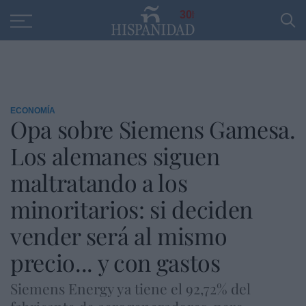
Educación
Entrevistas
PP
SANTANDER
R
30
ECONOMÍA
Opa sobre Siemens Gamesa.
Los alemanes siguen
maltratando a los
minoritarios: si deciden
vender será al mismo
precio... y con gastos
Siemens Energy ya tiene el 92,72% del