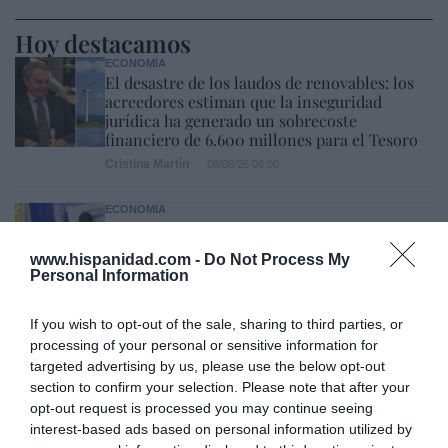
Hoy destacamos
ECONOMÍA
El desastre de los laudos de renovables: los
acreedores estiman que la inseguridad
jurídica ha generado un sobrecoste
financiero de 6.600 millones para el Tesoro
Cristina Martín
08/08/26 06:00
ECONOMÍA
Seamos más responsables: no siempre el
banco tiene la culpa
www.hispanidad.com -
Do Not Process My
Eulogio López
08/08/26 06:00
Personal Information
SOCIEDAD
If you wish to opt-out of the sale, sharing to third parties, or
Memes. Mohamed en la boya
processing of your personal or sensitive information for
Redacción
08/08/26 06:00
targeted advertising by us, please use the below opt-out
section to confirm your selection. Please note that after your
opt-out request is processed you may continue seeing
interest-based ads based on personal information utilized by
INTERNACIONAL