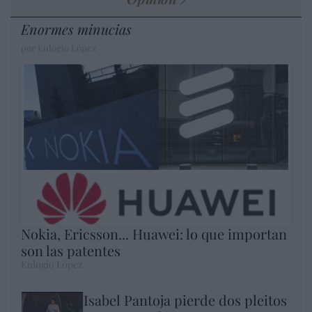
Enormes minucias
por Eulogio López
Nokia, Ericsson... Huawei: lo que importan
son las patentes
Eulogio López
Isabel Pantoja pierde dos pleitos